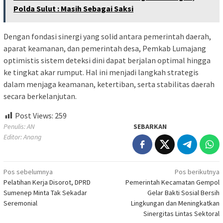
Polda Sulut : Masih Sebagai Saksi
Dengan fondasi sinergi yang solid antara pemerintah daerah,
aparat keamanan, dan pemerintah desa, Pemkab Lumajang
optimistis sistem deteksi dini dapat berjalan optimal hingga
ke tingkat akar rumput. Hal ini menjadi langkah strategis
dalam menjaga keamanan, ketertiban, serta stabilitas daerah
secara berkelanjutan.
Post Views:
259
Penulis: AN
SEBARKAN
Editor: Anang
Navigasi
Pos sebelumnya
Pos berikutnya
Pelatihan Kerja Disorot, DPRD
Pemerintah Kecamatan Gempol
pos
Sumenep Minta Tak Sekadar
Gelar Bakti Sosial Bersih
Seremonial
Lingkungan dan Meningkatkan
Sinergitas Lintas Sektoral