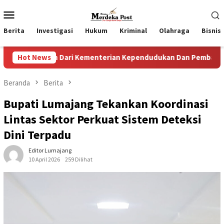
Loncat
Menu
ke
Mobile
konten
Berita
Investigasi
Hukum
Kriminal
Olahraga
Bisnis
 Dari Kementerian Kependudukan Dan Pembangunan Keluarga
Hot News
Beranda
Berita
Bupati Lumajang Tekankan Koordinasi
Lintas Sektor Perkuat Sistem Deteksi
Dini Terpadu
Editor Lumajang
10 April 2026
259 Dilihat