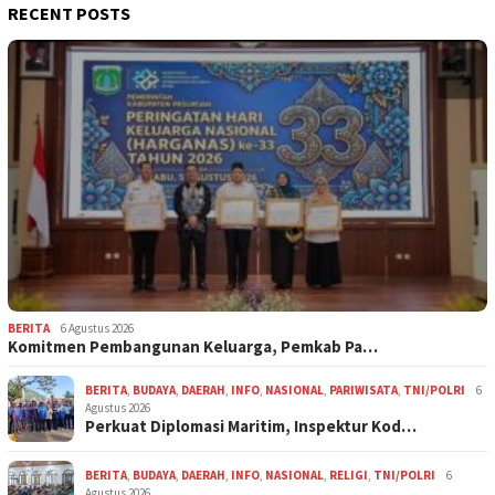
RECENT POSTS
BERITA
6 Agustus 2026
Komitmen Pembangunan Keluarga, Pemkab Pa…
BERITA
,
BUDAYA
,
DAERAH
,
INFO
,
NASIONAL
,
PARIWISATA
,
TNI/POLRI
6
Agustus 2026
Perkuat Diplomasi Maritim, Inspektur Kod…
BERITA
,
BUDAYA
,
DAERAH
,
INFO
,
NASIONAL
,
RELIGI
,
TNI/POLRI
6
Agustus 2026