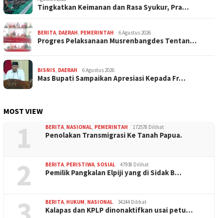
Tingkatkan Keimanan dan Rasa Syukur, Pra…
BERITA
,
DAERAH
,
PEMERINTAH
6 Agustus 2026
Progres Pelaksanaan Musrenbangdes Tentan…
BISNIS
,
DAERAH
6 Agustus 2026
Mas Bupati Sampaikan Apresiasi Kepada Fr…
MOST VIEW
1
BERITA
,
NASIONAL
,
PEMERINTAH
172578 Dilihat
Penolakan Transmigrasi Ke Tanah Papua.
2
BERITA
,
PERISTIWA
,
SOSIAL
47938 Dilihat
Pemilik Pangkalan Elpiji yang di Sidak B…
3
BERITA
,
HUKUM
,
NASIONAL
34244 Dilihat
Kalapas dan KPLP dinonaktifkan usai petu…