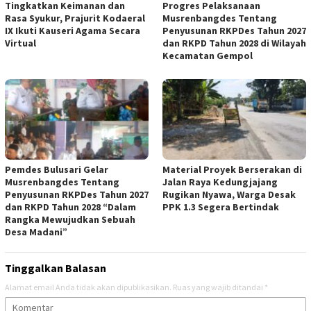
Tingkatkan Keimanan dan
Progres Pelaksanaan
Rasa Syukur, Prajurit Kodaeral
Musrenbangdes Tentang
IX Ikuti Kauseri Agama Secara
Penyusunan RKPDes Tahun 2027
Virtual
dan RKPD Tahun 2028 di Wilayah
Kecamatan Gempol
Pemdes Bulusari Gelar
Material Proyek Berserakan di
Musrenbangdes Tentang
Jalan Raya Kedungjajang
Penyusunan RKPDes Tahun 2027
Rugikan Nyawa, Warga Desak
dan RKPD Tahun 2028 “Dalam
PPK 1.3 Segera Bertindak
Rangka Mewujudkan Sebuah
Desa Madani”
Tinggalkan Balasan
Alamat email Anda tidak akan dipublikasikan.
Ruas yang wajib ditandai
*