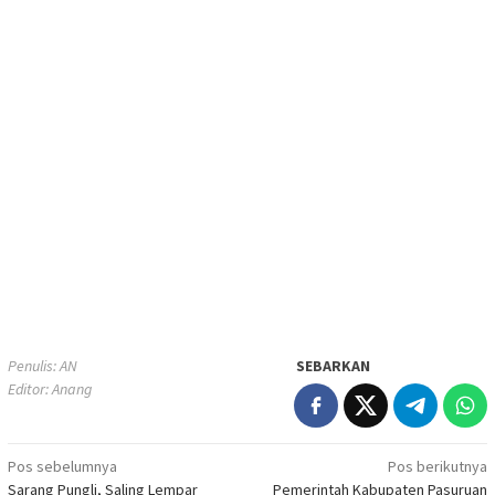
Penulis: AN
SEBARKAN
Editor: Anang
Navigasi
Pos sebelumnya
Pos berikutnya
Sarang Pungli, Saling Lempar
Pemerintah Kabupaten Pasuruan