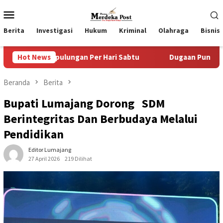
Loncat
Menu
ke
Mobile
konten
Berita
Investigasi
Hukum
Kriminal
Olahraga
Bisnis
ngan Per Hari Sabtu
Hot News
Dugaan Pungli SKAB di BPRD Lumaja
Beranda
Berita
Bupati Lumajang Dorong SDM
Berintegritas Dan Berbudaya Melalui
Pendidikan
Editor Lumajang
27 April 2026
219 Dilihat