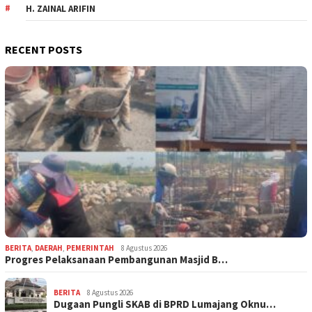
H. ZAINAL ARIFIN
RECENT POSTS
BERITA
,
DAERAH
,
PEMERINTAH
8 Agustus 2026
Progres Pelaksanaan Pembangunan Masjid B…
BERITA
8 Agustus 2026
Dugaan Pungli SKAB di BPRD Lumajang Oknu…