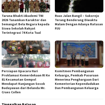
Taruna Bhakti Akademi TNI
Ruas Jalan Bangil – Sukorejo
2026 Tanamkan Karakter dan
Terang Benderang Diwaktu
Semangat Bela Negara kepada
Malam Dengan Adanya Ratusan
Siswa Sekolah Rakyat
PJU
Terintegrasi 74 Kota Tual
Persiapan Upacara Hari
Komitmen Pembangunan
Proklamasi Kemerdekaan RI Ke
Keluarga, Pemkab Pasuruan
81 Kecamatan Gempol
Menerima Penghargaan Dari
Mendapat Kunjungan Sosok
Kementerian Kependudukan
Budayawan dari Belanda Mr.
Dan Pembangunan Keluarga
Crues Collen
Tinggalkan Balasan