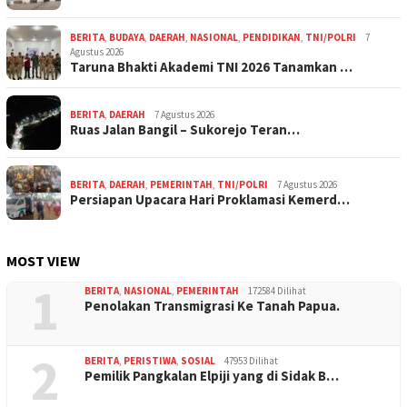
BERITA
,
BUDAYA
,
DAERAH
,
NASIONAL
,
PENDIDIKAN
,
TNI/POLRI
7
Agustus 2026
Taruna Bhakti Akademi TNI 2026 Tanamkan …
BERITA
,
DAERAH
7 Agustus 2026
Ruas Jalan Bangil – Sukorejo Teran…
BERITA
,
DAERAH
,
PEMERINTAH
,
TNI/POLRI
7 Agustus 2026
Persiapan Upacara Hari Proklamasi Kemerd…
MOST VIEW
1
BERITA
,
NASIONAL
,
PEMERINTAH
172584 Dilihat
Penolakan Transmigrasi Ke Tanah Papua.
2
BERITA
,
PERISTIWA
,
SOSIAL
47953 Dilihat
Pemilik Pangkalan Elpiji yang di Sidak B…