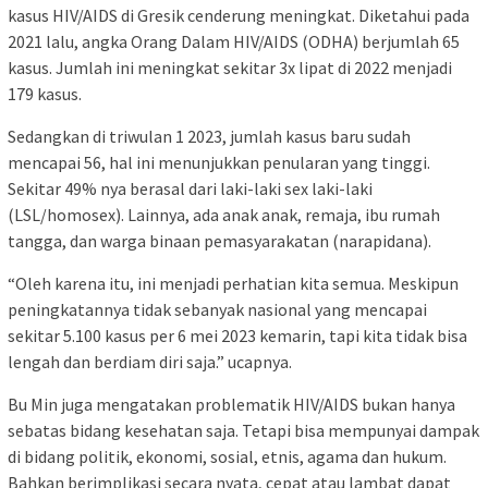
kasus HIV/AIDS di Gresik cenderung meningkat. Diketahui pada
2021 lalu, angka Orang Dalam HIV/AIDS (ODHA) berjumlah 65
kasus. Jumlah ini meningkat sekitar 3x lipat di 2022 menjadi
179 kasus.
Sedangkan di triwulan 1 2023, jumlah kasus baru sudah
mencapai 56, hal ini menunjukkan penularan yang tinggi.
Sekitar 49% nya berasal dari laki-laki sex laki-laki
(LSL/homosex). Lainnya, ada anak anak, remaja, ibu rumah
tangga, dan warga binaan pemasyarakatan (narapidana).
“Oleh karena itu, ini menjadi perhatian kita semua. Meskipun
peningkatannya tidak sebanyak nasional yang mencapai
sekitar 5.100 kasus per 6 mei 2023 kemarin, tapi kita tidak bisa
lengah dan berdiam diri saja.” ucapnya.
Bu Min juga mengatakan problematik HIV/AIDS bukan hanya
sebatas bidang kesehatan saja. Tetapi bisa mempunyai dampak
di bidang politik, ekonomi, sosial, etnis, agama dan hukum.
Bahkan berimplikasi secara nyata, cepat atau lambat dapat