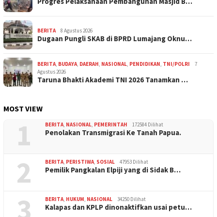
Progres Pelaksanaan Pembangunan Masjid B…
BERITA
8 Agustus 2026
Dugaan Pungli SKAB di BPRD Lumajang Oknu…
BERITA
,
BUDAYA
,
DAERAH
,
NASIONAL
,
PENDIDIKAN
,
TNI/POLRI
7
Agustus 2026
Taruna Bhakti Akademi TNI 2026 Tanamkan …
MOST VIEW
1
BERITA
,
NASIONAL
,
PEMERINTAH
172584 Dilihat
Penolakan Transmigrasi Ke Tanah Papua.
2
BERITA
,
PERISTIWA
,
SOSIAL
47953 Dilihat
Pemilik Pangkalan Elpiji yang di Sidak B…
3
BERITA
,
HUKUM
,
NASIONAL
34250 Dilihat
Kalapas dan KPLP dinonaktifkan usai petu…