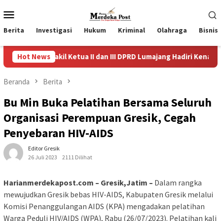
Loncat
Menu
ke
Mobile
konten
Berita
Investigasi
Hukum
Kriminal
Olahraga
Bisnis
akil Ketua II dan III DPRD Lumajang Hadiri Kenal Pamit Kapolres
Hot News
Beranda
Berita
Bu Min Buka Pelatihan Bersama Seluruh
Organisasi Perempuan Gresik, Cegah
Penyebaran HIV-AIDS
Editor Gresik
26 Juli 2023
2111 Dilihat
Harianmerdekapost.com – Gresik,Jatim –
Dalam rangka
mewujudkan Gresik bebas HIV-AIDS, Kabupaten Gresik melalui
Komisi Penanggulangan AIDS (KPA) mengadakan pelatihan
Warga Peduli HIV/AIDS (WPA), Rabu (26/07/2023). Pelatihan kali