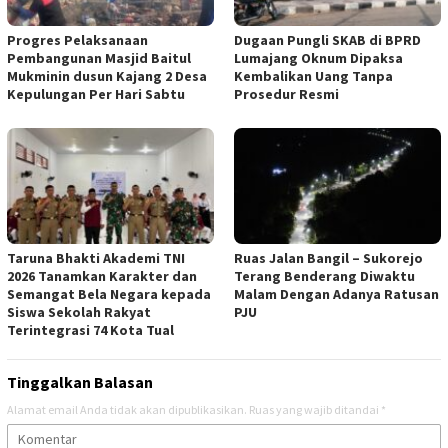
Progres Pelaksanaan
Dugaan Pungli SKAB di BPRD
Pembangunan Masjid Baitul
Lumajang Oknum Dipaksa
Mukminin dusun Kajang 2 Desa
Kembalikan Uang Tanpa
Kepulungan Per Hari Sabtu
Prosedur Resmi
Taruna Bhakti Akademi TNI
Ruas Jalan Bangil – Sukorejo
2026 Tanamkan Karakter dan
Terang Benderang Diwaktu
Semangat Bela Negara kepada
Malam Dengan Adanya Ratusan
Siswa Sekolah Rakyat
PJU
Terintegrasi 74 Kota Tual
Tinggalkan Balasan
Alamat email Anda tidak akan dipublikasikan.
Ruas yang wajib ditandai
*