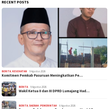
RECENT POSTS
BERITA
,
KESEHATAN
9 Agustus 2026
Komitmen Pemkab Pasuruan Meningkatkan Pe…
BERITA
9 Agustus 2026
Wakil Ketua II dan III DPRD Lumajang Had…
BERITA
,
DAERAH
,
PEMERINTAH
8 Agustus 2026