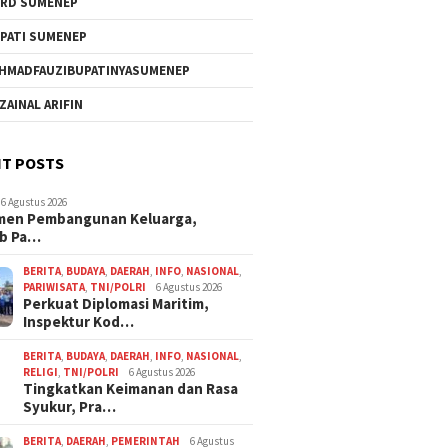
RD SUMENEP
PATI SUMENEP
HMADFAUZIBUPATINYASUMENEP
 ZAINAL ARIFIN
T POSTS
6 Agustus 2026
men Pembangunan Keluarga,
b Pa…
BERITA
,
BUDAYA
,
DAERAH
,
INFO
,
NASIONAL
,
PARIWISATA
,
TNI/POLRI
6 Agustus 2026
Perkuat Diplomasi Maritim,
Inspektur Kod…
BERITA
,
BUDAYA
,
DAERAH
,
INFO
,
NASIONAL
,
RELIGI
,
TNI/POLRI
6 Agustus 2026
Tingkatkan Keimanan dan Rasa
Syukur, Pra…
BERITA
,
DAERAH
,
PEMERINTAH
6 Agustus