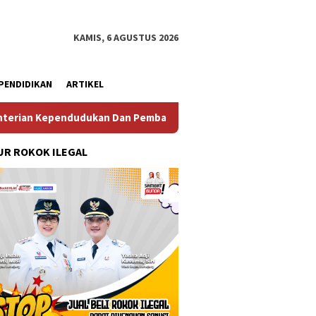
KAMIS, 6 AGUSTUS 2026
PENDIDIKAN
ARTIKEL
ndudukan Dan Pembangunan Keluarga
Perkuat Diplomasi 
R ROKOK ILEGAL