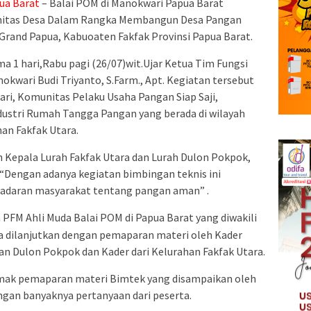
ua Barat
– Balai POM di Manokwari Papua Barat
nitas Desa Dalam Rangka Membangun Desa Pangan
Grand Papua, Kabuoaten Fakfak Provinsi Papua Barat.
a 1 hari,Rabu pagi (26/07)wit.Ujar Ketua Tim Fungsi
wari Budi Triyanto, S.Farm., Apt. Kegiatan tersebut
 dari, Komunitas Pelaku Usaha Pangan Siap Saji,
dustri Rumah Tangga Pangan yang berada di wilayah
an Fakfak Utara.
eh Kepala Lurah Fakfak Utara dan Lurah Dulon Pokpok,
engan adanya kegiatan bimbingan teknis ini
adaran masyarakat tentang pangan aman” .
h PFM Ahli Muda Balai POM di Papua Barat yang diwakili
ara dilanjutkan dengan pemaparan materi oleh Kader
n Dulon Pokpok dan Kader dari Kelurahan Fakfak Utara.
imak pemaparan materi Bimtek yang disampaikan oleh
ngan banyaknya pertanyaan dari peserta.