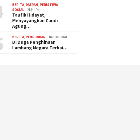
4
BERITA
,
DAERAH
,
PERISTIWA
,
SOSIAL
21541 Dilihat
Taufik Hidayat,
Menyayangkan Candi
Agung…
5
BERITA
,
PENDIDIKAN
18210 Dilihat
Di Duga Penghinaan
Lambang Negara Terkai…