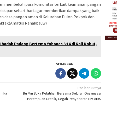
kan membekali para komunitas terkait keamanan pangan
hidupan sehari-hari agar memberikan dampak yang baik
an desa pangan aman di Kelurahan Dulon Pokpok dan
Fakfak(Amatus Rahakbauw)
 Ibadah Padang Bertema Yohanes 3:16 di Kali Dobut,
SEBARKAN
Pos berikutnya
imika
Bu Min Buka Pelatihan Bersama Seluruh Organisasi
Perempuan Gresik, Cegah Penyebaran HIV-AIDS