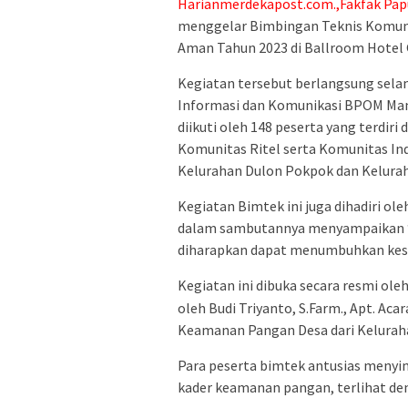
Harianmerdekapost.com.,Fakfak Pap
menggelar Bimbingan Teknis Komu
Aman Tahun 2023 di Ballroom Hotel 
Kegiatan tersebut berlangsung selam
Informasi dan Komunikasi BPOM Manok
diikuti oleh 148 peserta yang terdiri
Komunitas Ritel serta Komunitas In
Kelurahan Dulon Pokpok dan Kelurah
Kegiatan Bimtek ini juga dihadiri ol
dalam sambutannya menyampaikan “D
diharapkan dapat menumbuhkan kes
Kegiatan ini dibuka secara resmi ole
oleh Budi Triyanto, S.Farm., Apt. Ac
Keamanan Pangan Desa dari Keluraha
Para peserta bimtek antusias meny
kader keamanan pangan, terlihat de