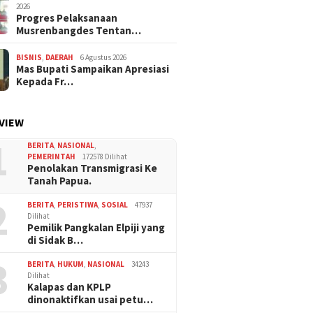
2026
Progres Pelaksanaan
Musrenbangdes Tentan…
BISNIS
,
DAERAH
6 Agustus 2026
Mas Bupati Sampaikan Apresiasi
Kepada Fr…
VIEW
1
BERITA
,
NASIONAL
,
PEMERINTAH
172578 Dilihat
Penolakan Transmigrasi Ke
Tanah Papua.
2
BERITA
,
PERISTIWA
,
SOSIAL
47937
Dilihat
Pemilik Pangkalan Elpiji yang
di Sidak B…
3
BERITA
,
HUKUM
,
NASIONAL
34243
Dilihat
Kalapas dan KPLP
dinonaktifkan usai petu…