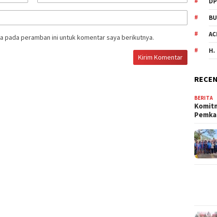
DP
BU
AC
a pada peramban ini untuk komentar saya berikutnya.
H.
RECEN
BERITA
Komit
Pemka