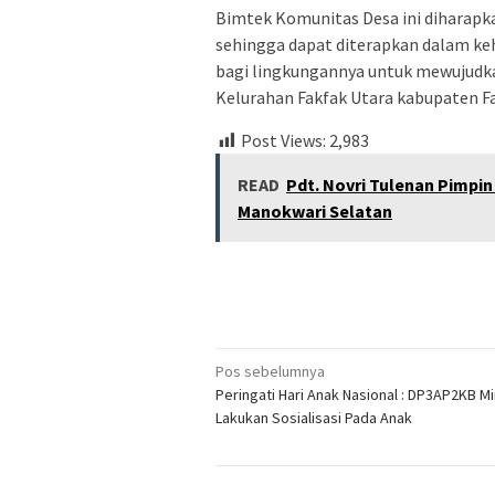
Bimtek Komunitas Desa ini diharap
sehingga dapat diterapkan dalam ke
bagi lingkungannya untuk mewujudk
Kelurahan Fakfak Utara kabupaten 
Post Views:
2,983
READ
Pdt. Novri Tulenan Pimpin
Manokwari Selatan
Navigasi
Pos sebelumnya
Peringati Hari Anak Nasional : DP3AP2KB M
pos
Lakukan Sosialisasi Pada Anak