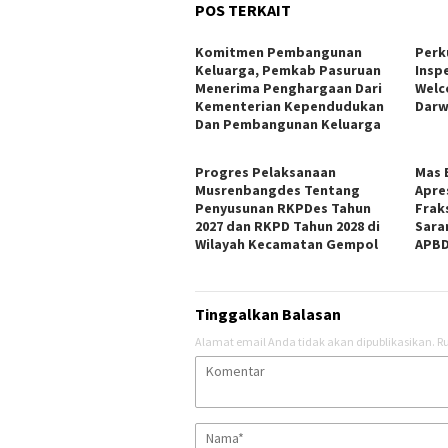
POS TERKAIT
Komitmen Pembangunan
Perk
Keluarga, Pemkab Pasuruan
Insp
Menerima Penghargaan Dari
Welc
Kementerian Kependudukan
Darw
Dan Pembangunan Keluarga
Progres Pelaksanaan
Mas 
Musrenbangdes Tentang
Apre
Penyusunan RKPDes Tahun
Frak
2027 dan RKPD Tahun 2028 di
Sara
Wilayah Kecamatan Gempol
APBD
Tinggalkan Balasan
Alamat email Anda tidak akan dipublikasikan.
Ru