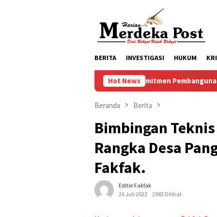
Loncat
ke
konten
BERITA
INVESTIGASI
HUKUM
KR
Komitmen Pembangunan Keluarga, Pe
Hot News
Beranda
Berita
Bimbingan Teknis
Rangka Desa Pang
Fakfak.
Editor Fakfak
26 Juli 2023
2983 Dilihat