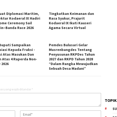
uat Diplomasi Maritim,
Tingkatkan Keimanan dan
ektur Kodaeral IX Hadiri
Rasa Syukur, Prajurit
ome Ceremony Sail
Kodaeral IX Ikuti Kauseri
in–Banda Race 2026
Agama Secara Virtual
Bupati Sampaikan
Pemdes Bulusari Gelar
siasi Kepada Fraksi -
Musrenbangdes Tentang
si Atas Masukan Dan
Penyusunan RKPDes Tahun
n Atas 4 Raperda Non-
2027 dan RKPD Tahun 2028
 2026
“Dalam Rangka Mewujudkan
Sebuah Desa Madani”
as yang wajib ditandai
*
TOPIK
SU