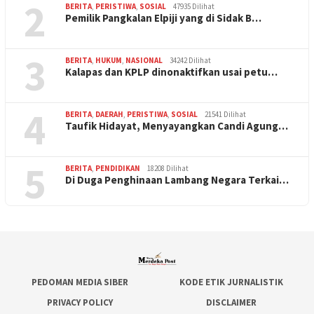
2
BERITA
,
PERISTIWA
,
SOSIAL
47935 Dilihat
Pemilik Pangkalan Elpiji yang di Sidak B…
3
BERITA
,
HUKUM
,
NASIONAL
34242 Dilihat
Kalapas dan KPLP dinonaktifkan usai petu…
4
BERITA
,
DAERAH
,
PERISTIWA
,
SOSIAL
21541 Dilihat
Taufik Hidayat, Menyayangkan Candi Agung…
5
BERITA
,
PENDIDIKAN
18208 Dilihat
Di Duga Penghinaan Lambang Negara Terkai…
PEDOMAN MEDIA SIBER
KODE ETIK JURNALISTIK
PRIVACY POLICY
DISCLAIMER