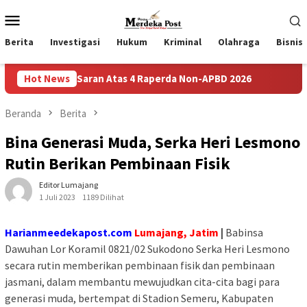
Loncat
Menu
ke
Mobile
konten
Berita
Investigasi
Hukum
Kriminal
Olahraga
Bisnis
 Dan Saran Atas 4 Raperda Non-APBD 2026
Hot News
Pemdes Bulusar
Beranda
Berita
Bina Generasi Muda, Serka Heri Lesmono
Rutin Berikan Pembinaan Fisik
Editor Lumajang
1 Juli 2023
1189 Dilihat
Harianmeedekapost.com
Lumajang, Jatim
|
Babinsa
Dawuhan Lor Koramil 0821/02 Sukodono Serka Heri Lesmono
secara rutin memberikan pembinaan fisik dan pembinaan
jasmani, dalam membantu mewujudkan cita-cita bagi para
generasi muda, bertempat di Stadion Semeru, Kabupaten