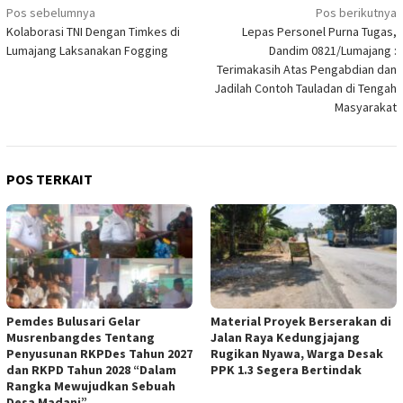
Navigasi
Pos sebelumnya
Pos berikutnya
Kolaborasi TNI Dengan Timkes di
Lepas Personel Purna Tugas,
pos
Lumajang Laksanakan Fogging
Dandim 0821/Lumajang :
Terimakasih Atas Pengabdian dan
Jadilah Contoh Tauladan di Tengah
Masyarakat
POS TERKAIT
Pemdes Bulusari Gelar
Material Proyek Berserakan di
Musrenbangdes Tentang
Jalan Raya Kedungjajang
Penyusunan RKPDes Tahun 2027
Rugikan Nyawa, Warga Desak
dan RKPD Tahun 2028 “Dalam
PPK 1.3 Segera Bertindak
Rangka Mewujudkan Sebuah
Desa Madani”