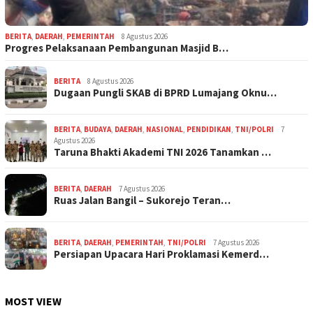
BERITA
,
DAERAH
,
PEMERINTAH
8 Agustus 2026
Progres Pelaksanaan Pembangunan Masjid B…
BERITA
8 Agustus 2026
Dugaan Pungli SKAB di BPRD Lumajang Oknu…
BERITA
,
BUDAYA
,
DAERAH
,
NASIONAL
,
PENDIDIKAN
,
TNI/POLRI
7
Agustus 2026
Taruna Bhakti Akademi TNI 2026 Tanamkan …
BERITA
,
DAERAH
7 Agustus 2026
Ruas Jalan Bangil – Sukorejo Teran…
BERITA
,
DAERAH
,
PEMERINTAH
,
TNI/POLRI
7 Agustus 2026
Persiapan Upacara Hari Proklamasi Kemerd…
MOST VIEW