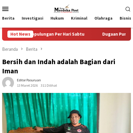
Loncat
Menu
ke
Mobile
konten
Berita
Investigasi
Hukum
Kriminal
Olahraga
Bisnis
ngan Per Hari Sabtu
Hot News
Dugaan Pungli SKAB di BPRD Lumaj
Beranda
Berita
Bersih dan Indah adalah Bagian dari
Iman
Editor Pasuruan
13 Maret 2026
311 Dilihat