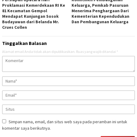
Proklamasi Kemerdekaan RI Ke
Keluarga, Pemkab Pasuruan
81 Kecamatan Gempol
Menerima Penghargaan Dari
Mendapat Kunjungan Sosok
Kementerian Kependudukan
Budayawan dari Belanda Mr.
Dan Pembangunan Keluarga
Crues Collen
Tinggalkan Balasan
Alamat email Anda tidak akan dipublikasikan.
Ruas yang wajib ditandai
*
Simpan nama, email, dan situs web saya pada peramban ini untuk
komentar saya berikutnya.