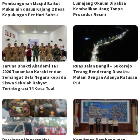
Lumajang Oknum Dipaksa
Pembangunan Masjid Baitul
Kembalikan Uang Tanpa
Mukminin dusun Kajang 2 Desa
Prosedur Resmi
Kepulungan Per Hari Sabtu
Taruna Bhakti Akademi TNI
Ruas Jalan Bangil – Sukorejo
2026 Tanamkan Karakter dan
Terang Benderang Diwaktu
Semangat Bela Negara kepada
Malam Dengan Adanya Ratusan
Siswa Sekolah Rakyat
PJU
Terintegrasi 74 Kota Tual
Persiapan Upacara Hari
Komitmen Pembangunan