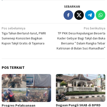
SEBARKAN
Navigasi
Pos sebelumnya
Pos berikutnya
Tiga Tahun Berturut-turut, PWRI
TP PKK Desa Kepulungan Beserta
pos
Sumenep Konsisten Bagikan
Kader Gebyar Bagi Takjil dan Buka
Kupon Takjil Gratis di Tajamara
Bersama ” Dalam Rangka Tebar
Katrisnan di Bulan Suci Ramadhan”
POS TERKAIT
Dugaan Pungli SKAB di BPRD
Progres Pelaksanaan