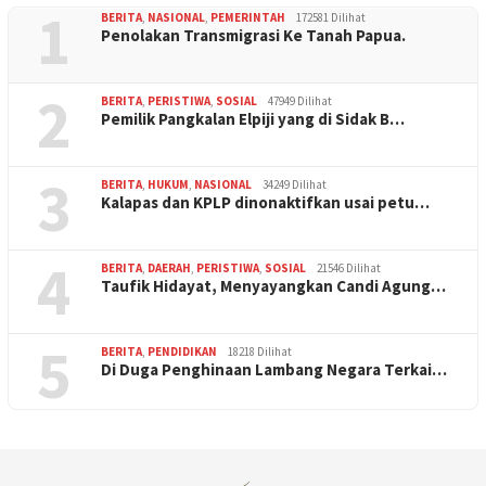
1
BERITA
,
NASIONAL
,
PEMERINTAH
172581 Dilihat
Penolakan Transmigrasi Ke Tanah Papua.
2
BERITA
,
PERISTIWA
,
SOSIAL
47949 Dilihat
Pemilik Pangkalan Elpiji yang di Sidak B…
3
BERITA
,
HUKUM
,
NASIONAL
34249 Dilihat
Kalapas dan KPLP dinonaktifkan usai petu…
4
BERITA
,
DAERAH
,
PERISTIWA
,
SOSIAL
21546 Dilihat
Taufik Hidayat, Menyayangkan Candi Agung…
5
BERITA
,
PENDIDIKAN
18218 Dilihat
Di Duga Penghinaan Lambang Negara Terkai…