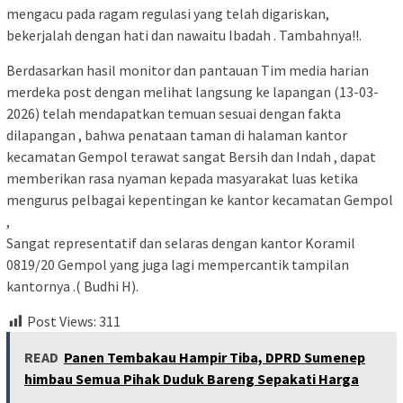
mengacu pada ragam regulasi yang telah digariskan,
bekerjalah dengan hati dan nawaitu Ibadah . Tambahnya!!.
Berdasarkan hasil monitor dan pantauan Tim media harian
merdeka post dengan melihat langsung ke lapangan (13-03-
2026) telah mendapatkan temuan sesuai dengan fakta
dilapangan , bahwa penataan taman di halaman kantor
kecamatan Gempol terawat sangat Bersih dan Indah , dapat
memberikan rasa nyaman kepada masyarakat luas ketika
mengurus pelbagai kepentingan ke kantor kecamatan Gempol
,
Sangat representatif dan selaras dengan kantor Koramil
0819/20 Gempol yang juga lagi mempercantik tampilan
kantornya .( Budhi H).
Post Views:
311
READ
Panen Tembakau Hampir Tiba, DPRD Sumenep
himbau Semua Pihak Duduk Bareng Sepakati Harga