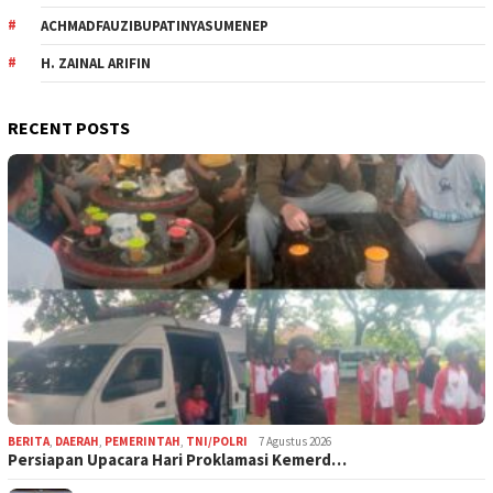
ACHMADFAUZIBUPATINYASUMENEP
H. ZAINAL ARIFIN
RECENT POSTS
BERITA
,
DAERAH
,
PEMERINTAH
,
TNI/POLRI
7 Agustus 2026
Persiapan Upacara Hari Proklamasi Kemerd…