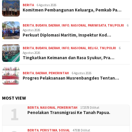
BERITA
6 Agustus 2026
Komitmen Pembangunan Keluarga, Pemkab Pa…
BERITA
,
BUDAYA
,
DAERAH
,
INFO
,
NASIONAL
,
PARIWISATA
,
TNI/POLRI
6
Agustus 2026
Perkuat Diplomasi Maritim, Inspektur Kod…
BERITA
,
BUDAYA
,
DAERAH
,
INFO
,
NASIONAL
,
RELIGI
,
TNI/POLRI
6
Agustus 2026
Tingkatkan Keimanan dan Rasa Syukur, Pra…
BERITA
,
DAERAH
,
PEMERINTAH
6 Agustus 2026
Progres Pelaksanaan Musrenbangdes Tentan…
MOST VIEW
1
BERITA
,
NASIONAL
,
PEMERINTAH
172578 Dilihat
Penolakan Transmigrasi Ke Tanah Papua.
BERITA
,
PERISTIWA
,
SOSIAL
47938 Dilihat