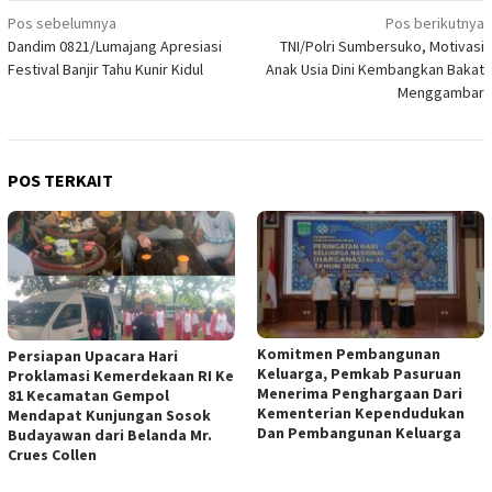
Navigasi
Pos sebelumnya
Pos berikutnya
Dandim 0821/Lumajang Apresiasi
TNI/Polri Sumbersuko, Motivasi
pos
Festival Banjir Tahu Kunir Kidul
Anak Usia Dini Kembangkan Bakat
Menggambar
POS TERKAIT
Komitmen Pembangunan
Persiapan Upacara Hari
Keluarga, Pemkab Pasuruan
Proklamasi Kemerdekaan RI Ke
Menerima Penghargaan Dari
81 Kecamatan Gempol
Kementerian Kependudukan
Mendapat Kunjungan Sosok
Dan Pembangunan Keluarga
Budayawan dari Belanda Mr.
Crues Collen