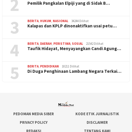
2
Pemilik Pangkalan Elpiji yang di Sidak B…
3
BERITA
,
HUKUM
,
NASIONAL
34244 Dilihat
Kalapas dan KPLP dinonaktifkan usai petu…
4
BERITA
,
DAERAH
,
PERISTIWA
,
SOSIAL
21542 Dilihat
Taufik Hidayat, Menyayangkan Candi Agung…
5
BERITA
,
PENDIDIKAN
18211 Dilihat
Di Duga Penghinaan Lambang Negara Terkai…
PEDOMAN MEDIA SIBER
KODE ETIK JURNALISTIK
PRIVACY POLICY
DISCLAIMER
REDAKSI
TENTANG KAMI