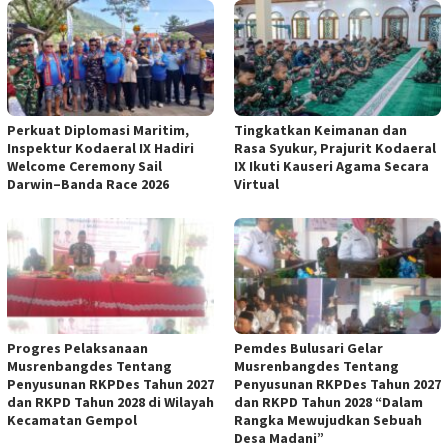
Perkuat Diplomasi Maritim,
Tingkatkan Keimanan dan
Inspektur Kodaeral IX Hadiri
Rasa Syukur, Prajurit Kodaeral
Welcome Ceremony Sail
IX Ikuti Kauseri Agama Secara
Darwin–Banda Race 2026
Virtual
Progres Pelaksanaan
Pemdes Bulusari Gelar
Musrenbangdes Tentang
Musrenbangdes Tentang
Penyusunan RKPDes Tahun 2027
Penyusunan RKPDes Tahun 2027
dan RKPD Tahun 2028 di Wilayah
dan RKPD Tahun 2028 “Dalam
Kecamatan Gempol
Rangka Mewujudkan Sebuah
Desa Madani”