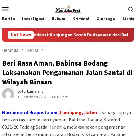
Loncat
Menu
ke
Mobile
konten
Berita
Investigasi
Hukum
Kriminal
Olahraga
Bisnis
endapat Kunjungan Sosok Budayawan dari Belanda Mr. Crues Col
Hot News
Beranda
Berita
Beri Rasa Aman, Babinsa Bodang
Laksanakan Pengamanan Jalan Santai di
Wilayah Binaan
Editor Lumajang
11 September 2023
1300 Dilihat
Harianmerdekapost.com
,
Lumajang, Jatim
– Sebagai upaya
berikan rasa aman dan nyaman, Babinsa Bodang Koramil
0821/20 Padang Serda Hendrik, melaksanakan pengamanan
jalan sehat bertempat di Jalan Bodang, Kecamatan Padang