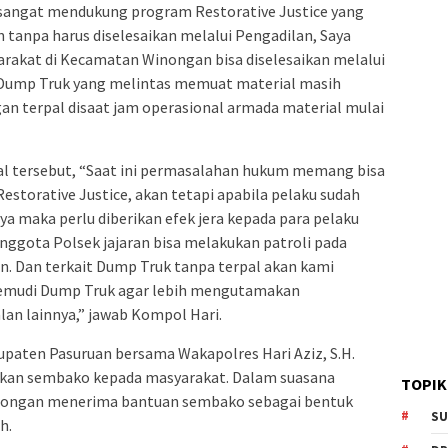
sangat mendukung program Restorative Justice yang
n tanpa harus diselesaikan melalui Pengadilan, Saya
akat di Kecamatan Winongan bisa diselesaikan melalui
 Dump Truk yang melintas memuat material masih
an terpal disaat jam operasional armada material mulai
l tersebut, “Saat ini permasalahan hukum memang bisa
Restorative Justice, akan tetapi apabila pelaku sudah
a maka perlu diberikan efek jera kepada para pelaku
anggota Polsek jajaran bisa melakukan patroli pada
an. Dan terkait Dump Truk tanpa terpal akan kami
gemudi Dump Truk agar lebih mengutamakan
lan lainnya,” jawab Kompol Hari.
upaten Pasuruan bersama Wakapolres Hari Aziz, S.H.
an sembako kepada masyarakat. Dalam suasana
TOPIK
ongan menerima bantuan sembako sebagai bentuk
SU
h.