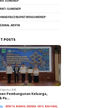
RD SUMENEP
PATI SUMENEP
HMADFAUZIBUPATINYASUMENEP
 ZAINAL ARIFIN
T POSTS
6 Agustus 2026
men Pembangunan Keluarga,
b Pa…
BERITA
,
BUDAYA
,
DAERAH
,
INFO
,
NASIONAL
,