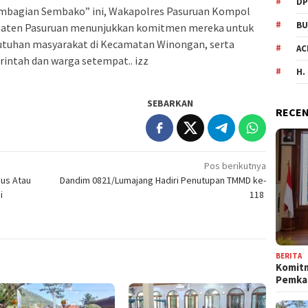
DP
embagian Sembako” ini, Wakapolres Pasuruan Kompol
BU
bupaten Pasuruan menunjukkan komitmen mereka untuk
utuhan masyarakat di Kecamatan Winongan, serta
AC
ntah dan warga setempat.. izz
H.
SEBARKAN
RECEN
Pos berikutnya
sus Atau
Dandim 0821/Lumajang Hadiri Penutupan TMMD ke-
i
118
BERITA
Komit
Pemka