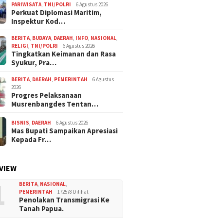
PARIWISATA
,
TNI/POLRI
6 Agustus 2026
Perkuat Diplomasi Maritim,
Inspektur Kod…
BERITA
,
BUDAYA
,
DAERAH
,
INFO
,
NASIONAL
,
RELIGI
,
TNI/POLRI
6 Agustus 2026
Tingkatkan Keimanan dan Rasa
Syukur, Pra…
BERITA
,
DAERAH
,
PEMERINTAH
6 Agustus
2026
Progres Pelaksanaan
Musrenbangdes Tentan…
BISNIS
,
DAERAH
6 Agustus 2026
Mas Bupati Sampaikan Apresiasi
Kepada Fr…
VIEW
1
BERITA
,
NASIONAL
,
PEMERINTAH
172578 Dilihat
Penolakan Transmigrasi Ke
Tanah Papua.