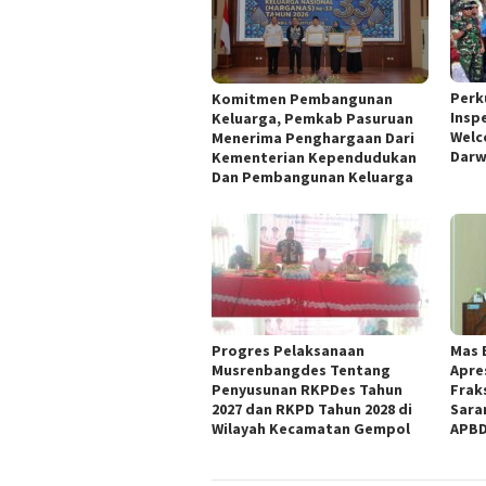
Perk
Komitmen Pembangunan
Insp
Keluarga, Pemkab Pasuruan
Welc
Menerima Penghargaan Dari
Darw
Kementerian Kependudukan
Dan Pembangunan Keluarga
Progres Pelaksanaan
Mas 
Musrenbangdes Tentang
Apre
Penyusunan RKPDes Tahun
Frak
2027 dan RKPD Tahun 2028 di
Sara
Wilayah Kecamatan Gempol
APBD