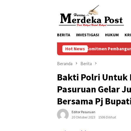
Loncat
ke
konten
BERITA
INVESTIGASI
HUKUM
KR
Komitmen Pembangunan Keluarga, Pe
Hot News
Beranda
Berita
Bakti Polri Untuk
Pasuruan Gelar J
Bersama Pj Bupat
Editor Pasuruan
20 Oktober 2023
1506 Dilihat