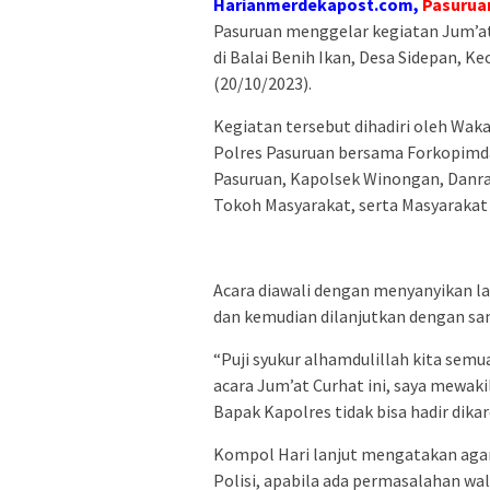
Harianmerdekapost.com,
Pasurua
Pasuruan menggelar kegiatan Jum’a
di Balai Benih Ikan, Desa Sidepan, 
(20/10/2023).
Kegiatan tersebut dihadiri oleh Wak
Polres Pasuruan bersama Forkopimda 
Pasuruan, Kapolsek Winongan, Danr
Tokoh Masyarakat, serta Masyaraka
Acara diawali dengan menyanyikan lag
dan kemudian dilanjutkan dengan sa
“Puji syukur alhamdulillah kita semu
acara Jum’at Curhat ini, saya mewa
Bapak Kapolres tidak bisa hadir dika
Kompol Hari lanjut mengatakan agar
Polisi, apabila ada permasalahan wal