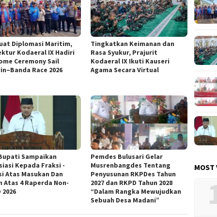
uat Diplomasi Maritim,
Tingkatkan Keimanan dan
ektur Kodaeral IX Hadiri
Rasa Syukur, Prajurit
ome Ceremony Sail
Kodaeral IX Ikuti Kauseri
in–Banda Race 2026
Agama Secara Virtual
Bupati Sampaikan
Pemdes Bulusari Gelar
siasi Kepada Fraksi -
Musrenbangdes Tentang
MOST 
si Atas Masukan Dan
Penyusunan RKPDes Tahun
n Atas 4 Raperda Non-
2027 dan RKPD Tahun 2028
 2026
“Dalam Rangka Mewujudkan
Sebuah Desa Madani”