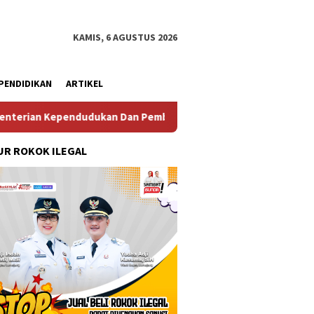
KAMIS, 6 AGUSTUS 2026
PENDIDIKAN
ARTIKEL
ndudukan Dan Pembangunan Keluarga
Perkuat Diplomasi 
R ROKOK ILEGAL