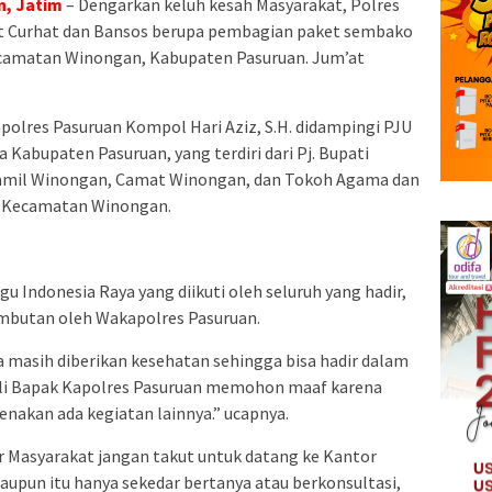
n, Jatim
– Dengarkan keluh kesah Masyarakat, Polres
t Curhat dan Bansos berupa pembagian paket sembako
Kecamatan Winongan, Kabupaten Pasuruan. Jum’at
apolres Pasuruan Kompol Hari Aziz, S.H. didampingi PJU
Kabupaten Pasuruan, yang terdiri dari Pj. Bupati
amil Winongan, Camat Winongan, dan Tokoh Agama dan
t Kecamatan Winongan.
u Indonesia Raya yang diikuti oleh seluruh yang hadir,
mbutan oleh Wakapolres Pasuruan.
a masih diberikan kesehatan sehingga bisa hadir dalam
kili Bapak Kapolres Pasuruan memohon maaf karena
renakan ada kegiatan lainnya.” ucapnya.
 Masyarakat jangan takut untuk datang ke Kantor
aupun itu hanya sekedar bertanya atau berkonsultasi,