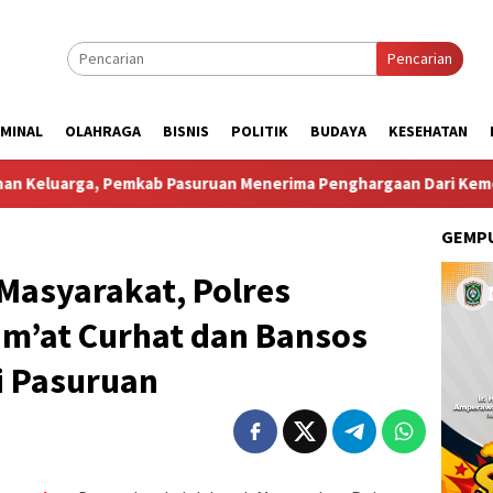
Pencarian
IMINAL
OLAHRAGA
BISNIS
POLITIK
BUDAYA
KESEHATAN
mkab Pasuruan Menerima Penghargaan Dari Kementerian Kepe
GEMPU
 Masyarakat, Polres
um’at Curhat dan Bansos
i Pasuruan