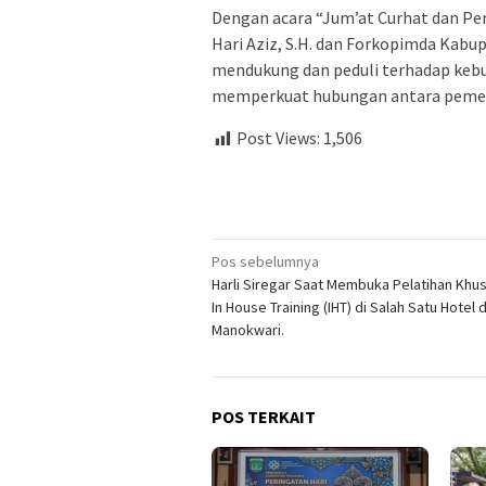
Dengan acara “Jum’at Curhat dan P
Hari Aziz, S.H. dan Forkopimda Ka
mendukung dan peduli terhadap keb
memperkuat hubungan antara pemeri
Post Views:
1,506
Navigasi
Pos sebelumnya
Harli Siregar Saat Membuka Pelatihan Khu
pos
In House Training (IHT) di Salah Satu Hotel d
Manokwari.
POS TERKAIT