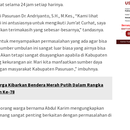
at selama 24 jam setiap harinya.
Pasuruan Dr. Andriyanto, S.H., M.Kes., “Kami lihat
ri ini antusiasnya untuk mengikuti Jum’at Curhat, saya
kan terimakasih yang sebesar-besarnya,” tandasnya.
 untuk menyampaikan permasalahan yang ada agar bisa
 sumber umbulan ini sangat luar biasa yang airnya bisa
 Akan tetapi sangat disayangkan apabila di Kabupaten
 kekurangan air. Mari kita manfaatkan sumber daya
ngan masyarakat Kabupaten Pasuruan ,” imbuhnya.
arga Kibarkan Bendera Merah Putih Dalam Rangka
 Ke-78
 seorang warga bernama Abdul Karim mengungkapkan
mang sangat penting berkaitan dengan permasalahan di