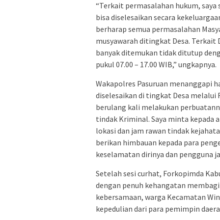
“Terkait permasalahan hukum, saya 
bisa diselesaikan secara kekeluargaa
berharap semua permasalahan Masyar
musyawarah ditingkat Desa. Terkait
banyak ditemukan tidak ditutup deng
pukul 07.00 – 17.00 WIB,” ungkapnya.
Wakapolres Pasuruan menanggapi ha
diselesaikan di tingkat Desa melalui 
berulang kali melakukan perbuatanny
tindak Kriminal. Saya minta kepada 
lokasi dan jam rawan tindak kejahat
berikan himbauan kepada para pen
keselamatan dirinya dan pengguna ja
Setelah sesi curhat, Forkopimda Kab
dengan penuh kehangatan membagik
kebersamaan, warga Kecamatan Win
kepedulian dari para pemimpin daera