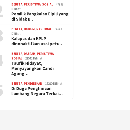
2
BERITA
,
PERISTIWA
,
SOSIAL
47937
Dilihat
Pemilik Pangkalan Elpiji yang
di Sidak B…
3
BERITA
,
HUKUM
,
NASIONAL
34243
Dilihat
Kalapas dan KPLP
dinonaktifkan usai petu…
4
BERITA
,
DAERAH
,
PERISTIWA
,
SOSIAL
21541 Dilihat
Taufik Hidayat,
Menyayangkan Candi
Agung…
5
BERITA
,
PENDIDIKAN
18210 Dilihat
Di Duga Penghinaan
Lambang Negara Terkai…