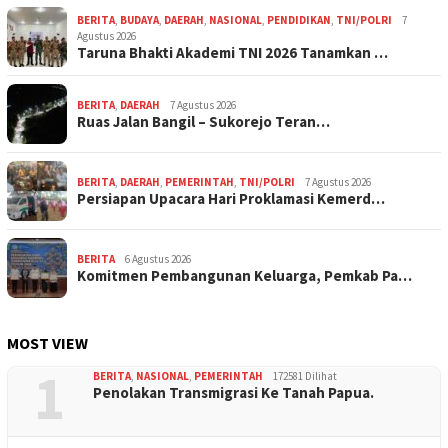
BERITA
,
BUDAYA
,
DAERAH
,
NASIONAL
,
PENDIDIKAN
,
TNI/POLRI
7
Agustus 2026
Taruna Bhakti Akademi TNI 2026 Tanamkan …
BERITA
,
DAERAH
7 Agustus 2026
Ruas Jalan Bangil – Sukorejo Teran…
BERITA
,
DAERAH
,
PEMERINTAH
,
TNI/POLRI
7 Agustus 2026
Persiapan Upacara Hari Proklamasi Kemerd…
BERITA
6 Agustus 2026
Komitmen Pembangunan Keluarga, Pemkab Pa…
MOST VIEW
1
BERITA
,
NASIONAL
,
PEMERINTAH
172581 Dilihat
Penolakan Transmigrasi Ke Tanah Papua.