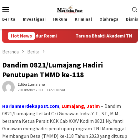
Loncat
Menu
ke
Mobile
konten
Berita
Investigasi
Hukum
Kriminal
Olahraga
Bisnis
sedur Resmi
Hot News
Taruna Bhakti Akademi TNI 2026 Tanamkan K
Beranda
Berita
Dandim 0821/Lumajang Hadiri
Penutupan TMMD ke-118
Editor Lumajang
20 Oktober 2023
1322 Dilihat
Harianmerdekapost.com
,
Lumajang, Jatim
– Dandim
0821/Lumajang Letkol Czi Gunawan Indra Y. T , S.T., M.M.,
bersama Ketua Persit KCK Cab XXXV Kodim 0821 Ny. Yanti
Gunawan menghadiri penutupan program TNI Manunggal
Membangun Desa (TMMD) ke-118 Tahun 2023 yang ditutup