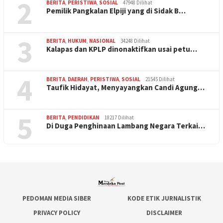
2
BERITA
,
PERISTIWA
,
SOSIAL
47948 Dilihat
Pemilik Pangkalan Elpiji yang di Sidak B…
3
BERITA
,
HUKUM
,
NASIONAL
34248 Dilihat
Kalapas dan KPLP dinonaktifkan usai petu…
4
BERITA
,
DAERAH
,
PERISTIWA
,
SOSIAL
21545 Dilihat
Taufik Hidayat, Menyayangkan Candi Agung…
5
BERITA
,
PENDIDIKAN
18217 Dilihat
Di Duga Penghinaan Lambang Negara Terkai…
PEDOMAN MEDIA SIBER
KODE ETIK JURNALISTIK
PRIVACY POLICY
DISCLAIMER