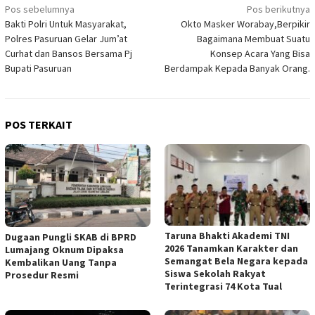
Navigasi
Pos sebelumnya
Pos berikutnya
Bakti Polri Untuk Masyarakat,
Okto Masker Worabay,Berpikir
pos
Polres Pasuruan Gelar Jum’at
Bagaimana Membuat Suatu
Curhat dan Bansos Bersama Pj
Konsep Acara Yang Bisa
Bupati Pasuruan
Berdampak Kepada Banyak Orang.
POS TERKAIT
Taruna Bhakti Akademi TNI
Dugaan Pungli SKAB di BPRD
2026 Tanamkan Karakter dan
Lumajang Oknum Dipaksa
Semangat Bela Negara kepada
Kembalikan Uang Tanpa
Siswa Sekolah Rakyat
Prosedur Resmi
Terintegrasi 74 Kota Tual