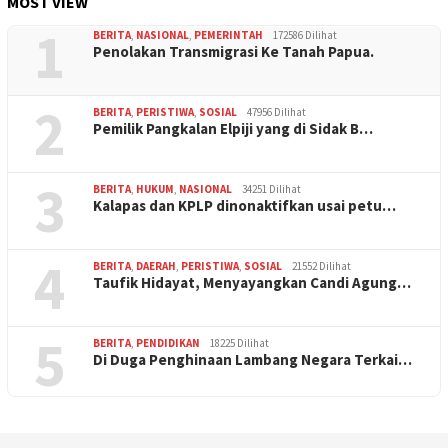
MOST VIEW
1
BERITA
,
NASIONAL
,
PEMERINTAH
172586 Dilihat
Penolakan Transmigrasi Ke Tanah Papua.
2
BERITA
,
PERISTIWA
,
SOSIAL
47956 Dilihat
Pemilik Pangkalan Elpiji yang di Sidak B…
3
BERITA
,
HUKUM
,
NASIONAL
34251 Dilihat
Kalapas dan KPLP dinonaktifkan usai petu…
4
BERITA
,
DAERAH
,
PERISTIWA
,
SOSIAL
21552 Dilihat
Taufik Hidayat, Menyayangkan Candi Agung…
5
BERITA
,
PENDIDIKAN
18225 Dilihat
Di Duga Penghinaan Lambang Negara Terkai…