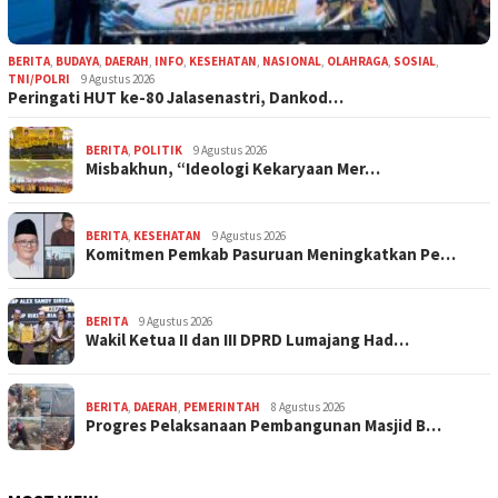
BERITA
,
BUDAYA
,
DAERAH
,
INFO
,
KESEHATAN
,
NASIONAL
,
OLAHRAGA
,
SOSIAL
,
TNI/POLRI
9 Agustus 2026
Peringati HUT ke-80 Jalasenastri, Dankod…
BERITA
,
POLITIK
9 Agustus 2026
Misbakhun, “Ideologi Kekaryaan Mer…
BERITA
,
KESEHATAN
9 Agustus 2026
Komitmen Pemkab Pasuruan Meningkatkan Pe…
BERITA
9 Agustus 2026
Wakil Ketua II dan III DPRD Lumajang Had…
BERITA
,
DAERAH
,
PEMERINTAH
8 Agustus 2026
Progres Pelaksanaan Pembangunan Masjid B…