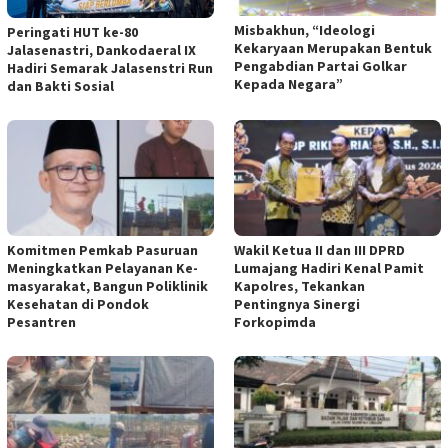
Misbakhun, “Ideologi
Peringati HUT ke-80
Kekaryaan Merupakan Bentuk
Jalasenastri, Dankodaeral IX
Pengabdian Partai Golkar
Hadiri Semarak Jalasenstri Run
Kepada Negara”
dan Bakti Sosial
Komitmen Pemkab Pasuruan
Wakil Ketua II dan III DPRD
Meningkatkan Pelayanan Ke-
Lumajang Hadiri Kenal Pamit
masyarakat, Bangun Poliklinik
Kapolres, Tekankan
Kesehatan di Pondok
Pentingnya Sinergi
Pesantren
Forkopimda