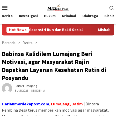
Loncat
Menu
ke
Mobile
konten
Berita
Investigasi
Hukum
Kriminal
Olahraga
Bisnis
Jalasenstri Run dan Bakti Sosial
Hot News
Misbakhun, “Ideologi K
Beranda
Berita
Babinsa Kalidilem Lumajang Beri
Motivasi, agar Masyarakat Rajin
Dapatkan Layanan Kesehatan Rutin di
Posyandu
Editor Lumajang
3 Juli 2023
858 Dilihat
Harianmerdekapost.com
,
Lumajang,
Jati
m
|
Bintara
Pembina Desa terus memberikan motivasi agar masyarakat,