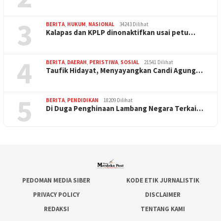
3
BERITA
,
HUKUM
,
NASIONAL
34243 Dilihat
Kalapas dan KPLP dinonaktifkan usai petu…
4
BERITA
,
DAERAH
,
PERISTIWA
,
SOSIAL
21541 Dilihat
Taufik Hidayat, Menyayangkan Candi Agung…
5
BERITA
,
PENDIDIKAN
18209 Dilihat
Di Duga Penghinaan Lambang Negara Terkai…
PEDOMAN MEDIA SIBER
KODE ETIK JURNALISTIK
PRIVACY POLICY
DISCLAIMER
REDAKSI
TENTANG KAMI