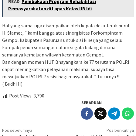
READ
Pembukaan Program Rehabilitasi
Pemasyarakatan di Lapas Kelas IIB Idi
Hal yang sama juga disampaikan oleh kepala desa Jeruk purut
H. Slamet, ” kami bangga atas sinergisitas Forkompincam
Gempol kabupaten Pasuruan untuk sisi kinerja yang selalu
kompak penuh semangat dalam segala bidang dimana
semuanya kemajuan wilayah kecamatan Gempol.
Dan dengan momen HUT Bhayangkara ke 77 terutama POLRI
dapat meningkatkan pelayanan maksimal supaya bisa
mewujudkan POLRI Presisi bagi masyarakat .” Tuturnya !!!.
( Budhi H)
Post Views:
3,700
SEBARKAN
Navigasi
Pos sebelumnya
Pos berikutnya