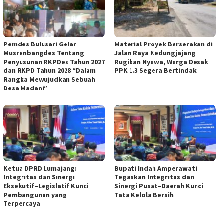
Pemdes Bulusari Gelar
Material Proyek Berserakan di
Musrenbangdes Tentang
Jalan Raya Kedungjajang
Penyusunan RKPDes Tahun 2027
Rugikan Nyawa, Warga Desak
dan RKPD Tahun 2028 “Dalam
PPK 1.3 Segera Bertindak
Rangka Mewujudkan Sebuah
Desa Madani”
Ketua DPRD Lumajang:
Bupati Indah Amperawati
Integritas dan Sinergi
Tegaskan Integritas dan
Eksekutif–Legislatif Kunci
Sinergi Pusat–Daerah Kunci
Pembangunan yang
Tata Kelola Bersih
Terpercaya