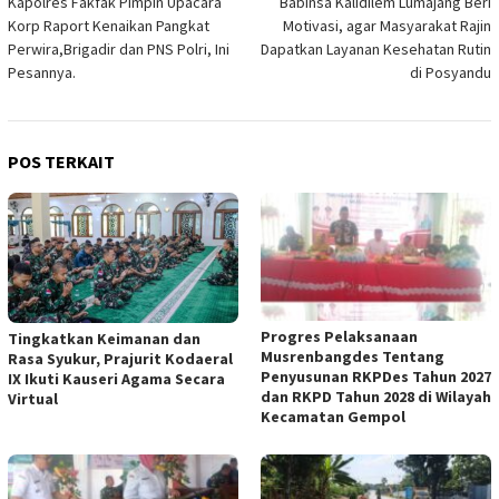
Kapolres Fakfak Pimpin Upacara
Babinsa Kalidilem Lumajang Beri
pos
Korp Raport Kenaikan Pangkat
Motivasi, agar Masyarakat Rajin
Perwira,Brigadir dan PNS Polri, Ini
Dapatkan Layanan Kesehatan Rutin
Pesannya.
di Posyandu
POS TERKAIT
Progres Pelaksanaan
Tingkatkan Keimanan dan
Musrenbangdes Tentang
Rasa Syukur, Prajurit Kodaeral
Penyusunan RKPDes Tahun 2027
IX Ikuti Kauseri Agama Secara
dan RKPD Tahun 2028 di Wilayah
Virtual
Kecamatan Gempol