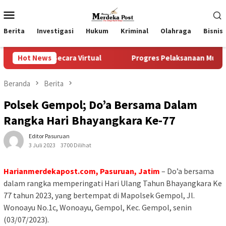
Loncat
Menu
ke
Mobile
konten
Berita
Investigasi
Hukum
Kriminal
Olahraga
Bisnis
Secara Virtual
Hot News
Progres Pelaksanaan Musrenbangdes Tent
Beranda
Berita
Polsek Gempol; Do’a Bersama Dalam
Rangka Hari Bhayangkara Ke-77
Editor Pasuruan
3 Juli 2023
3700 Dilihat
Harianmerdekapost.com, Pasuruan, Jatim
– Do’a bersama
dalam rangka memperingati Hari Ulang Tahun Bhayangkara Ke
77 tahun 2023, yang bertempat di Mapolsek Gempol, Jl.
Wonoayu No.1c, Wonoayu, Gempol, Kec. Gempol, senin
(03/07/2023).