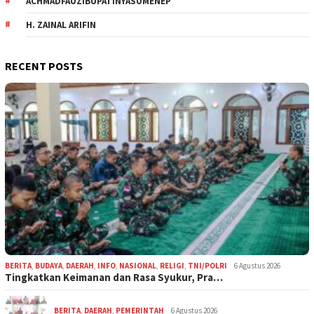
ACHMADFAUZIBUPATINYASUMENEP
H. ZAINAL ARIFIN
RECENT POSTS
BERITA
,
BUDAYA
,
DAERAH
,
INFO
,
NASIONAL
,
RELIGI
,
TNI/POLRI
6 Agustus 2026
Tingkatkan Keimanan dan Rasa Syukur, Pra…
BERITA
,
DAERAH
,
PEMERINTAH
6 Agustus 2026