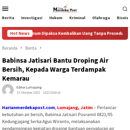
Loncat
Menu
ke
Mobile
konten
Berita
Investigasi
Hukum
Kriminal
Olahraga
Bisnis
knum Dipaksa Kembalikan Uang Tanpa Prosedur Resmi
Hot News
Ta
Beranda
Berita
Babinsa Jatisari Bantu Droping Air
Bersih, Kepada Warga Terdampak
Kemarau
Editor Lumajang
13 Oktober 2023
1322 Dilihat
Harianmerdekapost.com
,
Lumajang, Jatim
– Perlancar
kebutuhan air bersih, Babinsa Jatisari Posramil 0821/05
Kedungjajang Serka Agus Wiranto, melaksanakan
pendampingan kegiatan droping bantuan penyaluran air