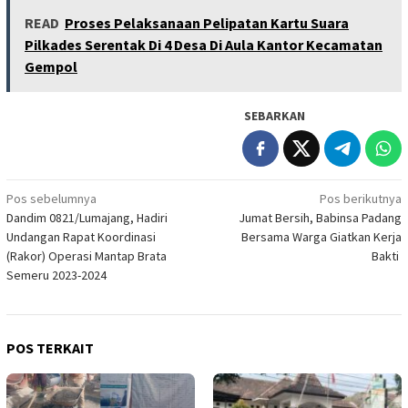
READ
Proses Pelaksanaan Pelipatan Kartu Suara
Pilkades Serentak Di 4 Desa Di Aula Kantor Kecamatan
Gempol
SEBARKAN
Navigasi
Pos sebelumnya
Pos berikutnya
Dandim 0821/Lumajang, Hadiri
Jumat Bersih, Babinsa Padang
pos
Undangan Rapat Koordinasi
Bersama Warga Giatkan Kerja
(Rakor) Operasi Mantap Brata
Bakti
Semeru 2023-2024
POS TERKAIT