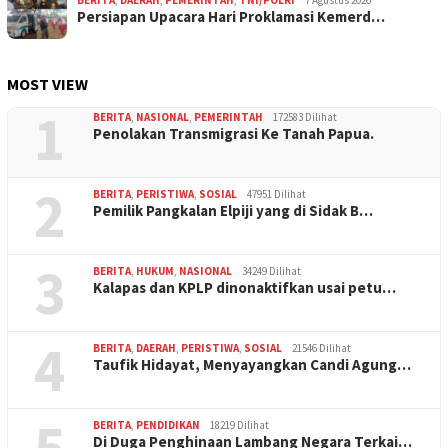
Persiapan Upacara Hari Proklamasi Kemerd…
MOST VIEW
1
BERITA
,
NASIONAL
,
PEMERINTAH
172583 Dilihat
Penolakan Transmigrasi Ke Tanah Papua.
2
BERITA
,
PERISTIWA
,
SOSIAL
47951 Dilihat
Pemilik Pangkalan Elpiji yang di Sidak B…
3
BERITA
,
HUKUM
,
NASIONAL
34249 Dilihat
Kalapas dan KPLP dinonaktifkan usai petu…
4
BERITA
,
DAERAH
,
PERISTIWA
,
SOSIAL
21546 Dilihat
Taufik Hidayat, Menyayangkan Candi Agung…
5
BERITA
,
PENDIDIKAN
18219 Dilihat
Di Duga Penghinaan Lambang Negara Terkai…