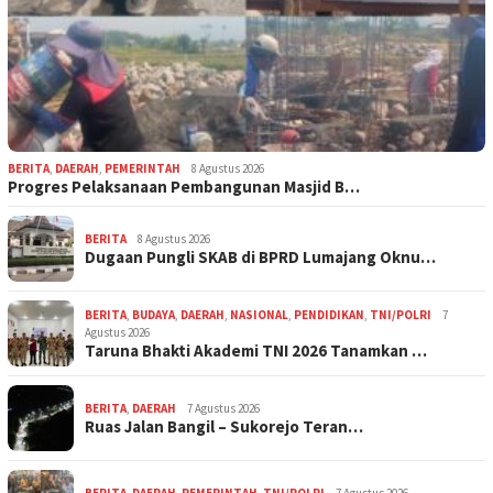
BERITA
,
DAERAH
,
PEMERINTAH
8 Agustus 2026
Progres Pelaksanaan Pembangunan Masjid B…
BERITA
8 Agustus 2026
Dugaan Pungli SKAB di BPRD Lumajang Oknu…
BERITA
,
BUDAYA
,
DAERAH
,
NASIONAL
,
PENDIDIKAN
,
TNI/POLRI
7
Agustus 2026
Taruna Bhakti Akademi TNI 2026 Tanamkan …
BERITA
,
DAERAH
7 Agustus 2026
Ruas Jalan Bangil – Sukorejo Teran…
BERITA
,
DAERAH
,
PEMERINTAH
,
TNI/POLRI
7 Agustus 2026