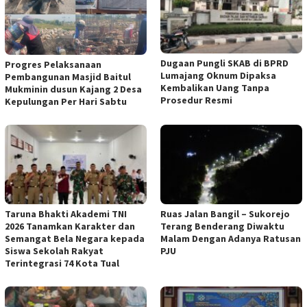
Dugaan Pungli SKAB di BPRD
Progres Pelaksanaan
Lumajang Oknum Dipaksa
Pembangunan Masjid Baitul
Kembalikan Uang Tanpa
Mukminin dusun Kajang 2 Desa
Prosedur Resmi
Kepulungan Per Hari Sabtu
Taruna Bhakti Akademi TNI
Ruas Jalan Bangil – Sukorejo
2026 Tanamkan Karakter dan
Terang Benderang Diwaktu
Semangat Bela Negara kepada
Malam Dengan Adanya Ratusan
Siswa Sekolah Rakyat
PJU
Terintegrasi 74 Kota Tual