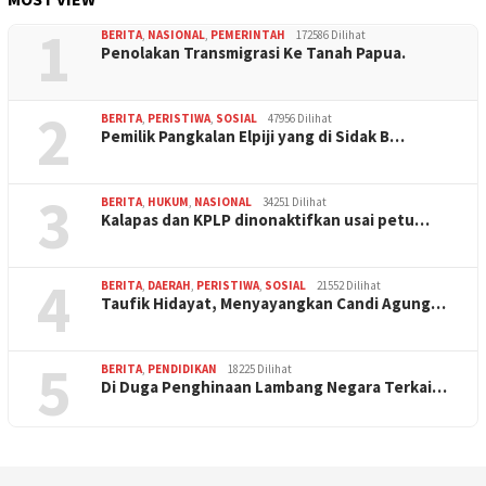
1
BERITA
,
NASIONAL
,
PEMERINTAH
172586 Dilihat
Penolakan Transmigrasi Ke Tanah Papua.
2
BERITA
,
PERISTIWA
,
SOSIAL
47956 Dilihat
Pemilik Pangkalan Elpiji yang di Sidak B…
3
BERITA
,
HUKUM
,
NASIONAL
34251 Dilihat
Kalapas dan KPLP dinonaktifkan usai petu…
4
BERITA
,
DAERAH
,
PERISTIWA
,
SOSIAL
21552 Dilihat
Taufik Hidayat, Menyayangkan Candi Agung…
5
BERITA
,
PENDIDIKAN
18225 Dilihat
Di Duga Penghinaan Lambang Negara Terkai…