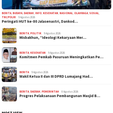
BERITA
,
BUDAYA
,
DAERAH
,
INFO
,
KESEHATAN
,
NASIONAL
,
OLAHRAGA
,
SOSIAL
,
TNI/POLRI
9 Agustus 2026
Peringati HUT ke-80 Jalasenastri, Dankod…
BERITA
,
POLITIK
9 Agustus 2026
Misbakhun, “Ideologi Kekaryaan Mer…
BERITA
,
KESEHATAN
9 Agustus 2026
Komitmen Pemkab Pasuruan Meningkatkan Pe…
BERITA
9 Agustus 2026
Wakil Ketua II dan III DPRD Lumajang Had…
BERITA
,
DAERAH
,
PEMERINTAH
8 Agustus 2026
Progres Pelaksanaan Pembangunan Masjid B…
MOST VIEW