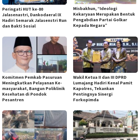
Misbakhun, “Ideologi
Peringati HUT ke-80
Kekaryaan Merupakan Bentuk
Jalasenastri, Dankodaeral IX
Pengabdian Partai Golkar
Hadiri Semarak Jalasenstri Run
Kepada Negara”
dan Bakti Sosial
Komitmen Pemkab Pasuruan
Wakil Ketua II dan III DPRD
Meningkatkan Pelayanan Ke-
Lumajang Hadiri Kenal Pamit
masyarakat, Bangun Poliklinik
Kapolres, Tekankan
Kesehatan di Pondok
Pentingnya Sinergi
Pesantren
Forkopimda