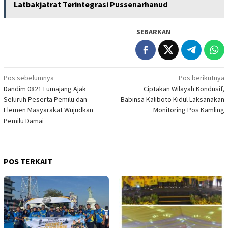
Latbakjatrat Terintegrasi Pussenarhanud
SEBARKAN
Navigasi
Pos sebelumnya
Pos berikutnya
Dandim 0821 Lumajang Ajak
Ciptakan Wilayah Kondusif,
pos
Seluruh Peserta Pemilu dan
Babinsa Kaliboto Kidul Laksanakan
Elemen Masyarakat Wujudkan
Monitoring Pos Kamling
Pemilu Damai
POS TERKAIT