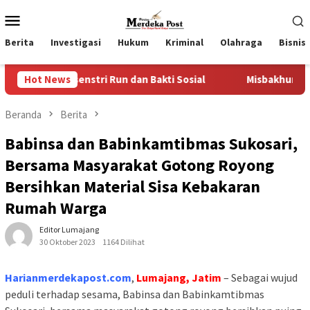
Loncat
Menu
ke
Mobile
konten
Berita
Investigasi
Hukum
Kriminal
Olahraga
Bisnis
senstri Run dan Bakti Sosial
Hot News
Misbakhun, “Ideologi Kekar
Beranda
Berita
Babinsa dan Babinkamtibmas Sukosari,
Bersama Masyarakat Gotong Royong
Bersihkan Material Sisa Kebakaran
Rumah Warga
Editor Lumajang
30 Oktober 2023
1164 Dilihat
Harianmerdekapost.com
,
Lumajang, Jatim
– Sebagai wujud
peduli terhadap sesama, Babinsa dan Babinkamtibmas