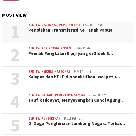
MOST VIEW
1
BERITA
,
NASIONAL
,
PEMERINTAH
172578 Dilihat
Penolakan Transmigrasi Ke Tanah Papua.
2
BERITA
,
PERISTIWA
,
SOSIAL
47938 Dilihat
Pemilik Pangkalan Elpiji yang di Sidak B…
3
BERITA
,
HUKUM
,
NASIONAL
34244 Dilihat
Kalapas dan KPLP dinonaktifkan usai petu…
4
BERITA
,
DAERAH
,
PERISTIWA
,
SOSIAL
21542 Dilihat
Taufik Hidayat, Menyayangkan Candi Agung…
5
BERITA
,
PENDIDIKAN
18211 Dilihat
Di Duga Penghinaan Lambang Negara Terkai…