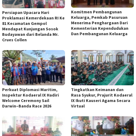
Komitmen Pembangunan
Persiapan Upacara Hari
Keluarga, Pemkab Pasuruan
Proklamasi Kemerdekaan RI Ke
Menerima Penghargaan Dari
81 Kecamatan Gempol
Kementerian Kependudukan
Mendapat Kunjungan Sosok
Dan Pembangunan Keluarga
Budayawan dari Belanda Mr.
Crues Collen
Perkuat Diplomasi Maritim,
Tingkatkan Keimanan dan
Inspektur Kodaeral IX Hadiri
Rasa Syukur, Prajurit Kodaeral
Welcome Ceremony Sail
IX Ikuti Kauseri Agama Secara
Darwin–Banda Race 2026
Virtual