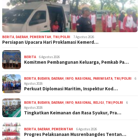
BERITA
,
DAERAH
,
PEMERINTAH
,
TNI/POLRI
7 Agustus 2026
Persiapan Upacara Hari Proklamasi Kemerd…
BERITA
6 Agustus 2026
Komitmen Pembangunan Keluarga, Pemkab Pa…
BERITA
,
BUDAYA
,
DAERAH
,
INFO
,
NASIONAL
,
PARIWISATA
,
TNI/POLRI
6
Agustus 2026
Perkuat Diplomasi Maritim, Inspektur Kod…
BERITA
,
BUDAYA
,
DAERAH
,
INFO
,
NASIONAL
,
RELIGI
,
TNI/POLRI
6
Agustus 2026
Tingkatkan Keimanan dan Rasa Syukur, Pra…
BERITA
,
DAERAH
,
PEMERINTAH
6 Agustus 2026
Progres Pelaksanaan Musrenbangdes Tentan…