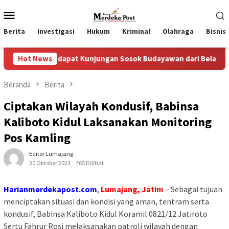
Loncat
Menu
ke
Mobile
konten
Berita
Investigasi
Hukum
Kriminal
Olahraga
Bisnis
ndapat Kunjungan Sosok Budayawan dari Belanda Mr. Crues Colle
Hot News
Beranda
Berita
Ciptakan Wilayah Kondusif, Babinsa
Kaliboto Kidul Laksanakan Monitoring
Pos Kamling
Editor Lumajang
30 Oktober 2023
765 Dilihat
Harianmerdekapost.com
,
Lumajang, Jatim
– Sebagai tujuan
menciptakan situasi dan kondisi yang aman, tentram serta
kondusif, Babinsa Kaliboto Kidul Koramil 0821/12 Jatiroto
Sertu Fahrur Rosi melaksanakan patroli wilayah dengan