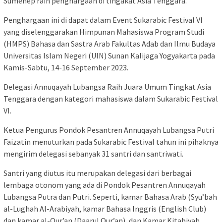
Sumenep raih penghargaan di tingakat Asia Tenggara.
Penghargaan ini di dapat dalam Event Sukarabic Festival VI
yang diselenggarakan Himpunan Mahasiswa Program Studi
(HMPS) Bahasa dan Sastra Arab Fakultas Adab dan Ilmu Budaya
Universitas Islam Negeri (UIN) Sunan Kalijaga Yogyakarta pada
Kamis-Sabtu, 14-16 September 2023.
Delegasi Annuqayah Lubangsa Raih Juara Umum Tingkat Asia
Tenggara dengan kategori mahasiswa dalam Sukarabic Festival
VI.
Ketua Pengurus Pondok Pesantren Annuqayah Lubangsa Putri
Faizatin menuturkan pada Sukarabic Festival tahun ini pihaknya
mengirim delegasi sebanyak 31 santri dan santriwati.
Santri yang diutus itu merupakan delegasi dari berbagai
lembaga otonom yang ada di Pondok Pesantren Annuqayah
Lubangsa Putra dan Putri. Seperti, kamar Bahasa Arab (Syu’bah
al-Lughah Al-Arabiyah, kamar Bahasa Inggris (English Club)
dan kamar al-Qur’an (Daarul Qur’an), dan Kamar Kitabiyah