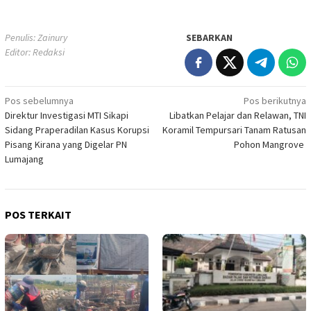
Penulis: Zainury
SEBARKAN
Editor: Redaksi
Navigasi
Pos sebelumnya
Pos berikutnya
Direktur Investigasi MTI Sikapi
Libatkan Pelajar dan Relawan, TNI
pos
Sidang Praperadilan Kasus Korupsi
Koramil Tempursari Tanam Ratusan
Pisang Kirana yang Digelar PN
Pohon Mangrove
Lumajang
POS TERKAIT