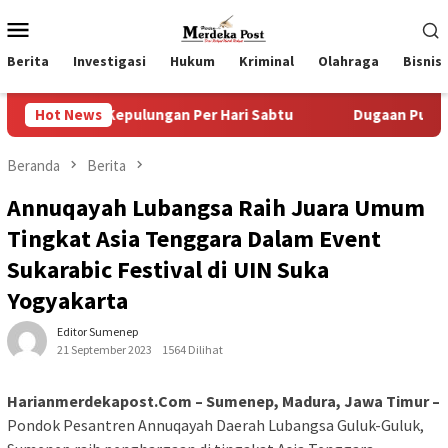
Loncat
Menu
ke
Mobile
konten
Berita
Investigasi
Hukum
Kriminal
Olahraga
Bisnis
epulungan Per Hari Sabtu
Hot News
Dugaan Pungli SKAB di BPRD L
Beranda
Berita
Annuqayah Lubangsa Raih Juara Umum
Tingkat Asia Tenggara Dalam Event
Sukarabic Festival di UIN Suka
Yogyakarta
Editor Sumenep
21 September 2023
1564 Dilihat
Harianmerdekapost.Com – Sumenep, Madura, Jawa Timur –
Pondok Pesantren Annuqayah Daerah Lubangsa Guluk-Guluk,