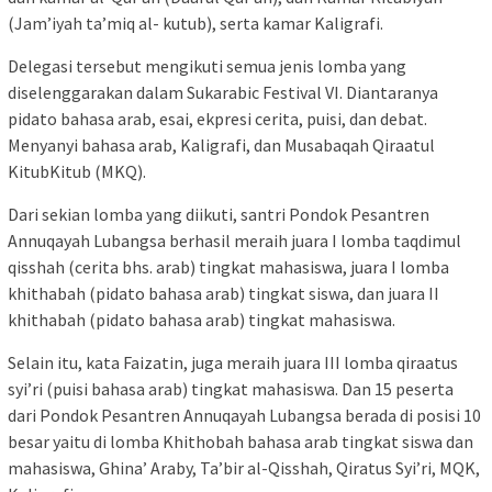
(Jam’iyah ta’miq al- kutub), serta kamar Kaligrafi.
Delegasi tersebut mengikuti semua jenis lomba yang
diselenggarakan dalam Sukarabic Festival VI. Diantaranya
pidato bahasa arab, esai, ekpresi cerita, puisi, dan debat.
Menyanyi bahasa arab, Kaligrafi, dan Musabaqah Qiraatul
KitubKitub (MKQ).
Dari sekian lomba yang diikuti, santri Pondok Pesantren
Annuqayah Lubangsa berhasil meraih juara I lomba taqdimul
qisshah (cerita bhs. arab) tingkat mahasiswa, juara I lomba
khithabah (pidato bahasa arab) tingkat siswa, dan juara II
khithabah (pidato bahasa arab) tingkat mahasiswa.
Selain itu, kata Faizatin, juga meraih juara III lomba qiraatus
syi’ri (puisi bahasa arab) tingkat mahasiswa. Dan 15 peserta
dari Pondok Pesantren Annuqayah Lubangsa berada di posisi 10
besar yaitu di lomba Khithobah bahasa arab tingkat siswa dan
mahasiswa, Ghina’ Araby, Ta’bir al-Qisshah, Qiratus Syi’ri, MQK,