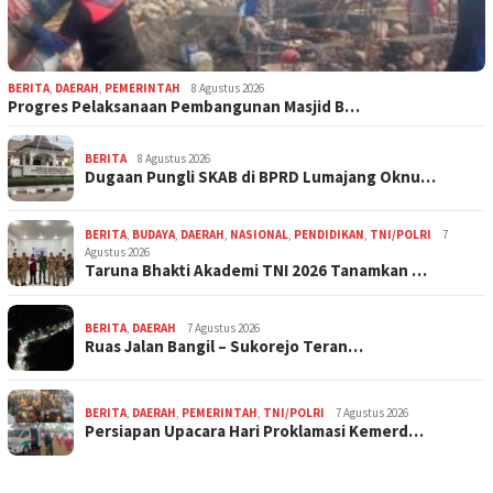
BERITA
,
DAERAH
,
PEMERINTAH
8 Agustus 2026
Progres Pelaksanaan Pembangunan Masjid B…
BERITA
8 Agustus 2026
Dugaan Pungli SKAB di BPRD Lumajang Oknu…
BERITA
,
BUDAYA
,
DAERAH
,
NASIONAL
,
PENDIDIKAN
,
TNI/POLRI
7
Agustus 2026
Taruna Bhakti Akademi TNI 2026 Tanamkan …
BERITA
,
DAERAH
7 Agustus 2026
Ruas Jalan Bangil – Sukorejo Teran…
BERITA
,
DAERAH
,
PEMERINTAH
,
TNI/POLRI
7 Agustus 2026
Persiapan Upacara Hari Proklamasi Kemerd…