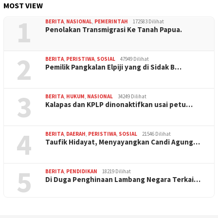
MOST VIEW
1
BERITA
,
NASIONAL
,
PEMERINTAH
172583 Dilihat
Penolakan Transmigrasi Ke Tanah Papua.
2
BERITA
,
PERISTIWA
,
SOSIAL
47949 Dilihat
Pemilik Pangkalan Elpiji yang di Sidak B…
3
BERITA
,
HUKUM
,
NASIONAL
34249 Dilihat
Kalapas dan KPLP dinonaktifkan usai petu…
4
BERITA
,
DAERAH
,
PERISTIWA
,
SOSIAL
21546 Dilihat
Taufik Hidayat, Menyayangkan Candi Agung…
5
BERITA
,
PENDIDIKAN
18219 Dilihat
Di Duga Penghinaan Lambang Negara Terkai…