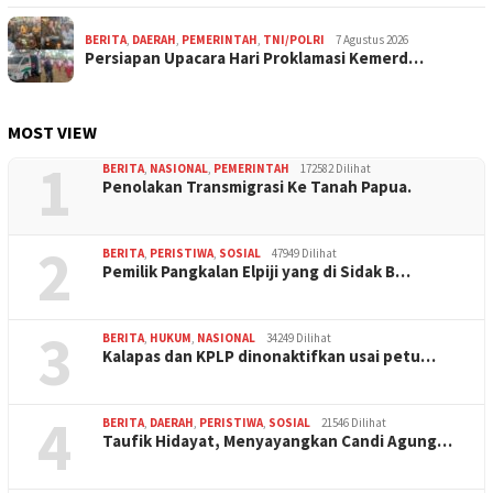
BERITA
,
DAERAH
,
PEMERINTAH
,
TNI/POLRI
7 Agustus 2026
Persiapan Upacara Hari Proklamasi Kemerd…
MOST VIEW
1
BERITA
,
NASIONAL
,
PEMERINTAH
172582 Dilihat
Penolakan Transmigrasi Ke Tanah Papua.
2
BERITA
,
PERISTIWA
,
SOSIAL
47949 Dilihat
Pemilik Pangkalan Elpiji yang di Sidak B…
3
BERITA
,
HUKUM
,
NASIONAL
34249 Dilihat
Kalapas dan KPLP dinonaktifkan usai petu…
4
BERITA
,
DAERAH
,
PERISTIWA
,
SOSIAL
21546 Dilihat
Taufik Hidayat, Menyayangkan Candi Agung…