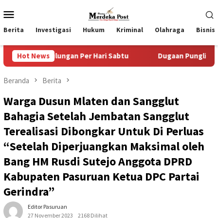
Loncat
Menu
ke
Mobile
konten
Berita
Investigasi
Hukum
Kriminal
Olahraga
Bisnis
lungan Per Hari Sabtu
Hot News
Dugaan Pungli SKAB di BPRD Luma
Beranda
Berita
Warga Dusun Mlaten dan Sangglut
Bahagia Setelah Jembatan Sangglut
Terealisasi Dibongkar Untuk Di Perluas
“Setelah Diperjuangkan Maksimal oleh
Bang HM Rusdi Sutejo Anggota DPRD
Kabupaten Pasuruan Ketua DPC Partai
Gerindra”
Editor Pasuruan
27 November 2023
2168 Dilihat