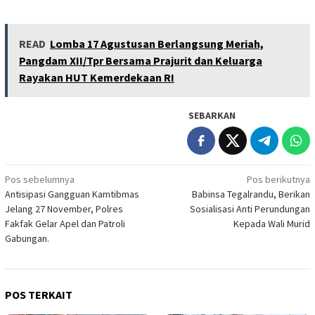
READ
Lomba 17 Agustusan Berlangsung Meriah,
Pangdam XII/Tpr Bersama Prajurit dan Keluarga
Rayakan HUT Kemerdekaan RI
SEBARKAN
Navigasi
Pos sebelumnya
Pos berikutnya
Antisipasi Gangguan Kamtibmas
Babinsa Tegalrandu, Berikan
pos
Jelang 27 November, Polres
Sosialisasi Anti Perundungan
Fakfak Gelar Apel dan Patroli
Kepada Wali Murid
Gabungan.
POS TERKAIT