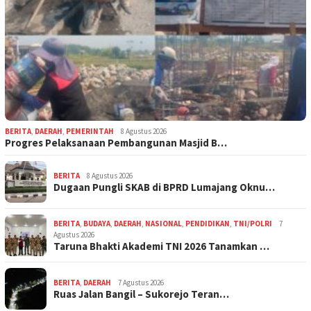
BERITA
,
DAERAH
,
PEMERINTAH
8 Agustus 2026
Progres Pelaksanaan Pembangunan Masjid B…
BERITA
8 Agustus 2026
Dugaan Pungli SKAB di BPRD Lumajang Oknu…
BERITA
,
BUDAYA
,
DAERAH
,
NASIONAL
,
PENDIDIKAN
,
TNI/POLRI
7
Agustus 2026
Taruna Bhakti Akademi TNI 2026 Tanamkan …
BERITA
,
DAERAH
7 Agustus 2026
Ruas Jalan Bangil – Sukorejo Teran…