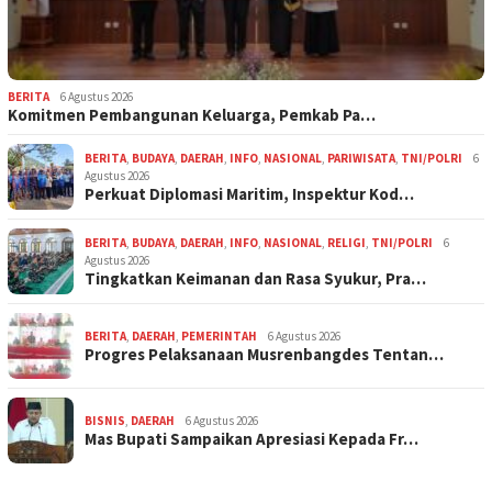
BERITA
6 Agustus 2026
Komitmen Pembangunan Keluarga, Pemkab Pa…
BERITA
,
BUDAYA
,
DAERAH
,
INFO
,
NASIONAL
,
PARIWISATA
,
TNI/POLRI
6
Agustus 2026
Perkuat Diplomasi Maritim, Inspektur Kod…
BERITA
,
BUDAYA
,
DAERAH
,
INFO
,
NASIONAL
,
RELIGI
,
TNI/POLRI
6
Agustus 2026
Tingkatkan Keimanan dan Rasa Syukur, Pra…
BERITA
,
DAERAH
,
PEMERINTAH
6 Agustus 2026
Progres Pelaksanaan Musrenbangdes Tentan…
BISNIS
,
DAERAH
6 Agustus 2026
Mas Bupati Sampaikan Apresiasi Kepada Fr…