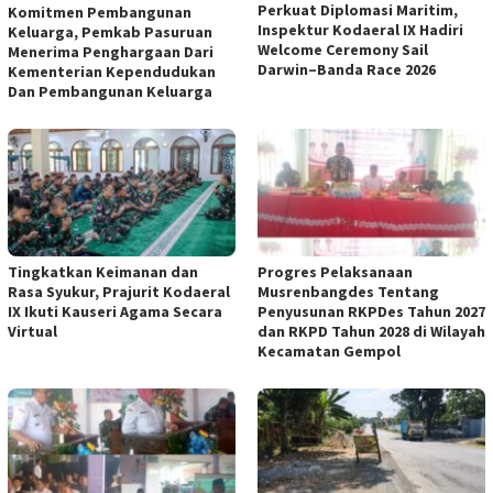
Perkuat Diplomasi Maritim,
Komitmen Pembangunan
Inspektur Kodaeral IX Hadiri
Keluarga, Pemkab Pasuruan
Welcome Ceremony Sail
Menerima Penghargaan Dari
Darwin–Banda Race 2026
Kementerian Kependudukan
Dan Pembangunan Keluarga
Tingkatkan Keimanan dan
Progres Pelaksanaan
Rasa Syukur, Prajurit Kodaeral
Musrenbangdes Tentang
IX Ikuti Kauseri Agama Secara
Penyusunan RKPDes Tahun 2027
Virtual
dan RKPD Tahun 2028 di Wilayah
Kecamatan Gempol