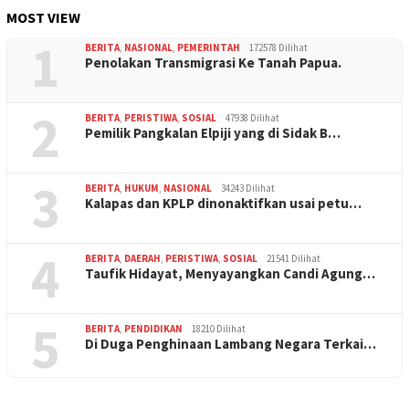
MOST VIEW
1
BERITA
,
NASIONAL
,
PEMERINTAH
172578 Dilihat
Penolakan Transmigrasi Ke Tanah Papua.
2
BERITA
,
PERISTIWA
,
SOSIAL
47938 Dilihat
Pemilik Pangkalan Elpiji yang di Sidak B…
3
BERITA
,
HUKUM
,
NASIONAL
34243 Dilihat
Kalapas dan KPLP dinonaktifkan usai petu…
4
BERITA
,
DAERAH
,
PERISTIWA
,
SOSIAL
21541 Dilihat
Taufik Hidayat, Menyayangkan Candi Agung…
5
BERITA
,
PENDIDIKAN
18210 Dilihat
Di Duga Penghinaan Lambang Negara Terkai…