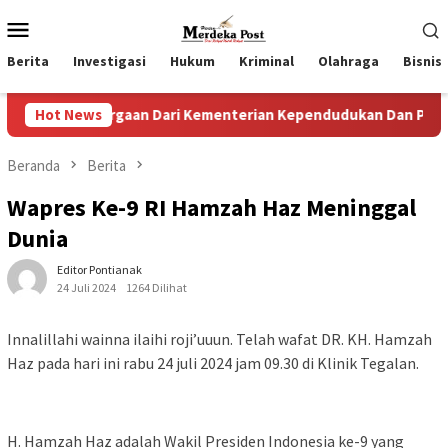
Loncat
Menu
ke
Mobile
konten
Berita
Investigasi
Hukum
Kriminal
Olahraga
Bisnis
hargaan Dari Kementerian Kependudukan Dan Pembangunan Ke
Hot News
Beranda
Berita
Wapres Ke-9 RI Hamzah Haz Meninggal
Dunia
Editor Pontianak
24 Juli 2024
1264 Dilihat
Innalillahi wainna ilaihi roji’uuun. Telah wafat DR. KH. Hamzah
Haz pada hari ini rabu 24 juli 2024 jam 09.30 di Klinik Tegalan.
H. Hamzah Haz adalah Wakil Presiden Indonesia ke-9 yang