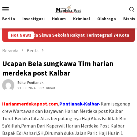
Loncat
Menu
ke
Mobile
konten
Berita
Investigasi
Hukum
Kriminal
Olahraga
Bisnis
ada Siswa Sekolah Rakyat Terintegrasi 74 Kota Tual
Hot News
Rua
Beranda
Berita
Ucapan Bela sungkawa Tim harian
merdeka post Kalbar
Editor Pontianak
23 Juli 2024
992 Dilihat
Harianmerdekapost.com
,
Pontianak-Kalbar-
Kami segenap
crew Wartawan dan karyawan Harian Merdeka post Kalbar
Turut Beduka Cita Atas berpulang nya Haji Abas Fadillah Bin
Sa’dillah,Paman Dari Kaperwil Harian Merdeka Post Kalbar
Bapak Edi Ashari,SH,Dirumah duka Jalan Parit Haji Husin 1