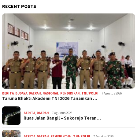
RECENT POSTS
BERITA
,
BUDAYA
,
DAERAH
,
NASIONAL
,
PENDIDIKAN
,
TNI/POLRI
7 Agustus 2026
Taruna Bhakti Akademi TNI 2026 Tanamkan …
BERITA
,
DAERAH
7 Agustus 2026
Ruas Jalan Bangil – Sukorejo Teran…
BERITA
,
DAERAH
,
PEMERINTAH
,
TNI/POLRI
7 Agustus 2026