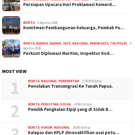
Persiapan Upacara Hari Proklamasi Kemerd…
BERITA
6 Agustus 2026
Komitmen Pembangunan Keluarga, Pemkab Pa…
BERITA
,
BUDAYA
,
DAERAH
,
INFO
,
NASIONAL
,
PARIWISATA
,
TNI/POLRI
6
Agustus 2026
Perkuat Diplomasi Maritim, Inspektur Kod…
MOST VIEW
1
BERITA
,
NASIONAL
,
PEMERINTAH
172579 Dilihat
Penolakan Transmigrasi Ke Tanah Papua.
2
BERITA
,
PERISTIWA
,
SOSIAL
47941 Dilihat
Pemilik Pangkalan Elpiji yang di Sidak B…
3
BERITA
,
HUKUM
,
NASIONAL
34245 Dilihat
Kalapas dan KPLP dinonaktifkan usai petu…