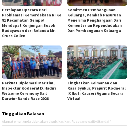
Persiapan Upacara Hari
Komitmen Pembangunan
Proklamasi Kemerdekaan RI Ke
Keluarga, Pemkab Pasuruan
81 Kecamatan Gempol
Menerima Penghargaan Dari
Mendapat Kunjungan Sosok
Kementerian Kependudukan
Budayawan dari Belanda Mr.
Dan Pembangunan Keluarga
Crues Collen
Perkuat Diplomasi Maritim,
Tingkatkan Keimanan dan
Inspektur Kodaeral IX Hadiri
Rasa Syukur, Prajurit Kodaeral
Welcome Ceremony Sail
IX Ikuti Kauseri Agama Secara
Darwin–Banda Race 2026
Virtual
Tinggalkan Balasan
Alamat email Anda tidak akan dipublikasikan.
Ruas yang wajib ditandai
*