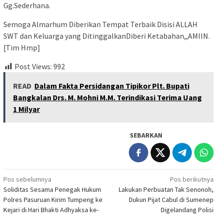
Gg.Sederhana.
Semoga Almarhum Diberikan Tempat Terbaik Disisi ALLAH
SWT dan Keluarga yang DitinggalkanDiberi Ketabahan,,AMIIN.
[Tim Hmp]
Post Views:
992
READ
Dalam Fakta Persidangan Tipikor Plt. Bupati
Bangkalan Drs. M. Mohni M.M. Terindikasi Terima Uang
1 Milyar
SEBARKAN
Navigasi
Pos sebelumnya
Pos berikutnya
Soliditas Sesama Penegak Hukum
Lakukan Perbuatan Tak Senonoh,
pos
Polres Pasuruan Kirim Tumpeng ke
Dukun Pijat Cabul di Sumenep
Kejari di Hari Bhakti Adhyaksa ke-
Digelandang Polisi