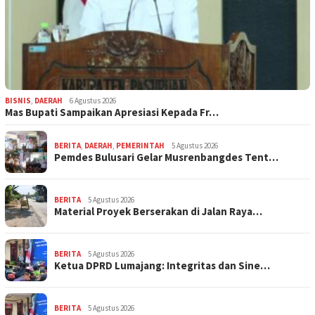
BISNIS
,
DAERAH
6 Agustus 2026
Mas Bupati Sampaikan Apresiasi Kepada Fr…
BERITA
,
DAERAH
,
PEMERINTAH
5 Agustus 2026
Pemdes Bulusari Gelar Musrenbangdes Tent…
BERITA
5 Agustus 2026
Material Proyek Berserakan di Jalan Raya…
BERITA
5 Agustus 2026
Ketua DPRD Lumajang: Integritas dan Sine…
BERITA
5 Agustus 2026