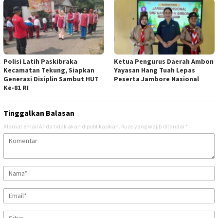
Polisi Latih Paskibraka
Ketua Pengurus Daerah Ambon
Kecamatan Tekung, Siapkan
Yayasan Hang Tuah Lepas
Generasi Disiplin Sambut HUT
Peserta Jambore Nasional
Ke-81 RI
Tinggalkan Balasan
Alamat email Anda tidak akan dipublikasikan.
Ruas yang wajib ditandai
*