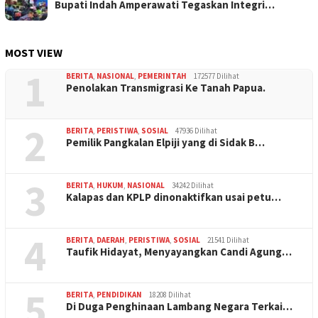
Bupati Indah Amperawati Tegaskan Integri…
MOST VIEW
1
BERITA
,
NASIONAL
,
PEMERINTAH
172577 Dilihat
Penolakan Transmigrasi Ke Tanah Papua.
2
BERITA
,
PERISTIWA
,
SOSIAL
47936 Dilihat
Pemilik Pangkalan Elpiji yang di Sidak B…
3
BERITA
,
HUKUM
,
NASIONAL
34242 Dilihat
Kalapas dan KPLP dinonaktifkan usai petu…
4
BERITA
,
DAERAH
,
PERISTIWA
,
SOSIAL
21541 Dilihat
Taufik Hidayat, Menyayangkan Candi Agung…
5
BERITA
,
PENDIDIKAN
18208 Dilihat
Di Duga Penghinaan Lambang Negara Terkai…