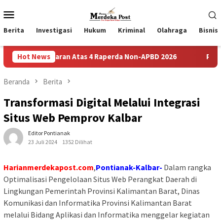
Loncat
Menu
ke
Mobile
konten
Berita
Investigasi
Hukum
Kriminal
Olahraga
Bisnis
 Saran Atas 4 Raperda Non-APBD 2026
Hot News
Pemdes Bulusari G
Beranda
Berita
Transformasi Digital Melalui Integrasi
Situs Web Pemprov Kalbar
Editor Pontianak
23 Juli 2024
1352 Dilihat
Harianmerdekapost.com
,
Pontianak-Kalbar-
Dalam rangka
Optimalisasi Pengelolaan Situs Web Perangkat Daerah di
Lingkungan Pemerintah Provinsi Kalimantan Barat, Dinas
Komunikasi dan Informatika Provinsi Kalimantan Barat
melalui Bidang Aplikasi dan Informatika menggelar kegiatan