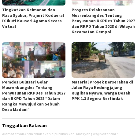
Tingkatkan Keimanan dan
Progres Pelaksanaan
Rasa Syukur, Prajurit Kodaeral
Musrenbangdes Tentang
IX Ikuti Kauseri Agama Secara
Penyusunan RKPDes Tahun 2027
Virtual
dan RKPD Tahun 2028 di Wilayah
Kecamatan Gempol
Pemdes Bulusari Gelar
Material Proyek Berserakan di
Musrenbangdes Tentang
Jalan Raya Kedungjajang
Penyusunan RKPDes Tahun 2027
Rugikan Nyawa, Warga Desak
dan RKPD Tahun 2028 “Dalam
PPK 1.3 Segera Bertindak
Rangka Mewujudkan Sebuah
Desa Madani”
Tinggalkan Balasan
Alamat email Anda tidak akan dipublikasikan.
Ruas yang wajib ditandai
*