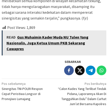
melibatkan semua komponen di wilayah kecamatan tekung,
tidak hanya mengolaragakan masyarakat, disamping itu
sebagai sarana interaksi kedekatan dalam mempererat
sinergisitas yang semakin terjalin,” pungkasnya. (fjr)
Post Views:
1,869
READ
Gus Muhaimin Kader Muda NU Tulen Yang
Nasionalis, Juga Ketua Umum PKB Sekarang
Cawapres
SEBARKAN
Navigasi
Pos sebelumnya
Pos berikutnya
Sinergitas TNI-POLRI Respon
“Calon Kades Yang Terlibat Tindak
pos
Cepat Peristiwa Longsor di
Pidana, Laporannya Akan Di
Pronojiwo Lumajang
Tangguhkan Dulu” Dalam Curhat
Jum’at Bersama Kapolres