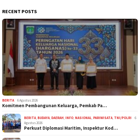
RECENT POSTS
BERITA
6 Agustus 2026
Komitmen Pembangunan Keluarga, Pemkab Pa…
BERITA
,
BUDAYA
,
DAERAH
,
INFO
,
NASIONAL
,
PARIWISATA
,
TNI/POLRI
6
Agustus 2026
Perkuat Diplomasi Maritim, Inspektur Kod…