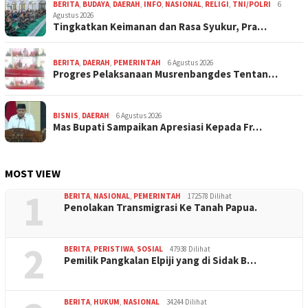
BERITA
,
BUDAYA
,
DAERAH
,
INFO
,
NASIONAL
,
RELIGI
,
TNI/POLRI
6
Agustus 2026
Tingkatkan Keimanan dan Rasa Syukur, Pra…
BERITA
,
DAERAH
,
PEMERINTAH
6 Agustus 2026
Progres Pelaksanaan Musrenbangdes Tentan…
BISNIS
,
DAERAH
6 Agustus 2026
Mas Bupati Sampaikan Apresiasi Kepada Fr…
MOST VIEW
1
BERITA
,
NASIONAL
,
PEMERINTAH
172578 Dilihat
Penolakan Transmigrasi Ke Tanah Papua.
2
BERITA
,
PERISTIWA
,
SOSIAL
47938 Dilihat
Pemilik Pangkalan Elpiji yang di Sidak B…
BERITA
,
HUKUM
,
NASIONAL
34244 Dilihat