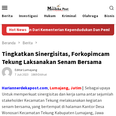
Loncat
Menu
ke
Mobile
konten
Berita
Investigasi
Hukum
Kriminal
Olahraga
Bisnis
aan Dari Kementerian Kependudukan Dan Pembangunan Keluar
Hot News
Beranda
Berita
Tingkatkan Sinergisitas, Forkopimcam
Tekung Laksanakan Senam Bersama
Editor Lumajang
7 Juli 2023
1869 Dilihat
Hariannerdekapost.com
,
Lumajang, Jatim
|
Sebagai upaya
Untuk memperkuat sinergisitas dan kerja sama antar sejumlah
stakeholder Kecamatan Tekung melaksanakan kegiatan
senam bersama, yang bertempat di halaman Kantor Desa
Wonosari Kecamatan Tekung Kabupaten Lumajang, Jawa