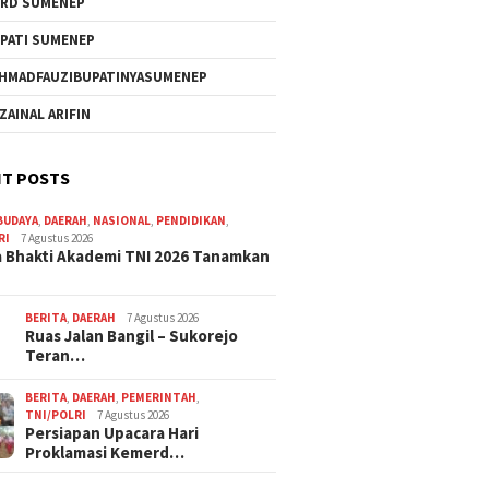
RD SUMENEP
PATI SUMENEP
HMADFAUZIBUPATINYASUMENEP
 ZAINAL ARIFIN
T POSTS
BUDAYA
,
DAERAH
,
NASIONAL
,
PENDIDIKAN
,
RI
7 Agustus 2026
 Bhakti Akademi TNI 2026 Tanamkan
BERITA
,
DAERAH
7 Agustus 2026
Ruas Jalan Bangil – Sukorejo
Teran…
BERITA
,
DAERAH
,
PEMERINTAH
,
TNI/POLRI
7 Agustus 2026
Persiapan Upacara Hari
Proklamasi Kemerd…