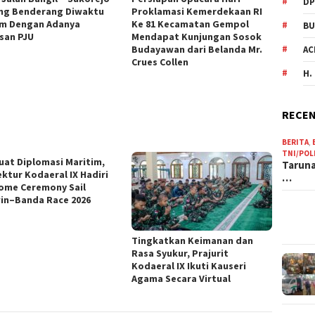
DP
ng Benderang Diwaktu
Proklamasi Kemerdekaan RI
m Dengan Adanya
Ke 81 Kecamatan Gempol
BU
san PJU
Mendapat Kunjungan Sosok
Budayawan dari Belanda Mr.
AC
Crues Collen
H.
RECEN
BERITA
,
TNI/POL
uat Diplomasi Maritim,
Taruna
ektur Kodaeral IX Hadiri
…
ome Ceremony Sail
in–Banda Race 2026
Tingkatkan Keimanan dan
Rasa Syukur, Prajurit
Kodaeral IX Ikuti Kauseri
Agama Secara Virtual