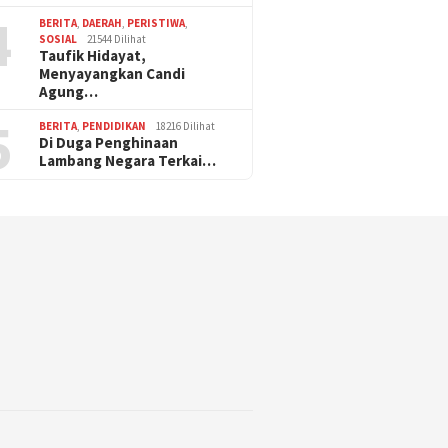
4
BERITA
,
DAERAH
,
PERISTIWA
,
SOSIAL
21544 Dilihat
Taufik Hidayat,
Menyayangkan Candi
Agung…
5
BERITA
,
PENDIDIKAN
18216 Dilihat
Di Duga Penghinaan
Lambang Negara Terkai…