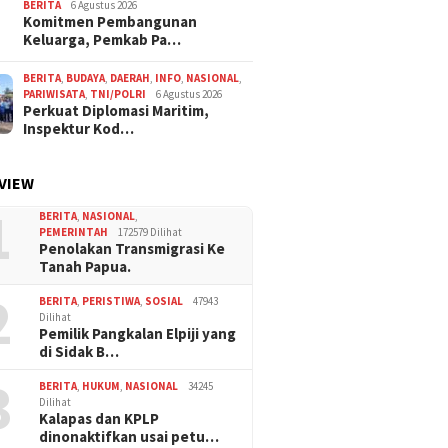
BERITA
6 Agustus 2026
Komitmen Pembangunan
Keluarga, Pemkab Pa…
BERITA
,
BUDAYA
,
DAERAH
,
INFO
,
NASIONAL
,
PARIWISATA
,
TNI/POLRI
6 Agustus 2026
Perkuat Diplomasi Maritim,
Inspektur Kod…
VIEW
1
BERITA
,
NASIONAL
,
PEMERINTAH
172579 Dilihat
Penolakan Transmigrasi Ke
Tanah Papua.
2
BERITA
,
PERISTIWA
,
SOSIAL
47943
Dilihat
Pemilik Pangkalan Elpiji yang
di Sidak B…
3
BERITA
,
HUKUM
,
NASIONAL
34245
Dilihat
Kalapas dan KPLP
dinonaktifkan usai petu…