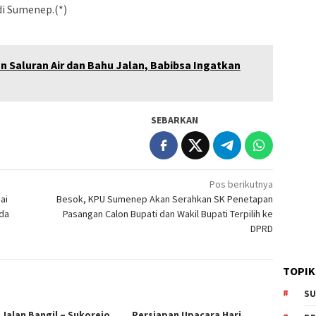
di Sumenep.(*)
n Saluran Air dan Bahu Jalan, Babibsa Ingatkan
SEBARKAN
Pos berikutnya
ai
Besok, KPU Sumenep Akan Serahkan SK Penetapan
ada
Pasangan Calon Bupati dan Wakil Bupati Terpilih ke
DPRD
TOPIK
SU
 Jalan Bangil – Sukorejo
Persiapan Upacara Hari