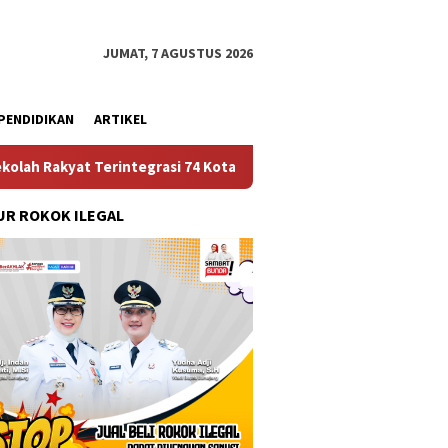
JUMAT, 7 AGUSTUS 2026
PENDIDIKAN
ARTIKEL
tegrasi 74 Kota Tual
Ruas Jalan Bangil – Sukorejo Tera
R ROKOK ILEGAL