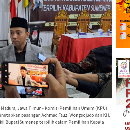
 Madura, Jawa Timur – Komisi Pemilihan Umum (KPU)
enetapkan pasangan Achmad Fauzi Wongsojudo dan KH.
il Bupati Sumenep terpilih dalam Pemilihan Kepala