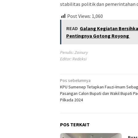
stabilitas politik dan pemerintahan 
Post Views:
1,060
READ
Galang Kegiatan Bersihka
Pentingnya Gotong Royong
Penulis: Zainury
Editor: Redaksi
Navigasi
Pos sebelumnya
KPU Sumenep Tetapkan Fauzi-Imam Sebag
pos
Pasangan Calon Bupati dan Wakil Bupati P
Pilkada 2024
POS TERKAIT
Ruas