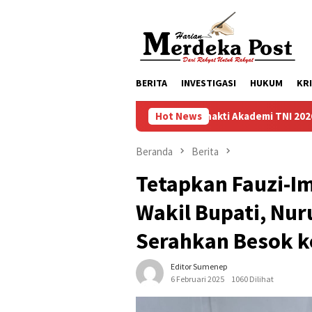
Loncat
ke
konten
BERITA
INVESTIGASI
HUKUM
KR
Taruna Bhakti Akademi TNI 2026 Tanamkan Karakt
Hot News
Beranda
Berita
Tetapkan Fauzi-I
Wakil Bupati, Nur
Serahkan Besok 
Editor Sumenep
6 Februari 2025
1060 Dilihat