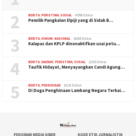
2
BERITA
,
PERISTIWA
,
SOSIAL
47958 Dilihat
Pemilik Pangkalan Elpiji yang di Sidak B…
3
BERITA
,
HUKUM
,
NASIONAL
34254 Dilihat
Kalapas dan KPLP dinonaktifkan usai petu…
4
BERITA
,
DAERAH
,
PERISTIWA
,
SOSIAL
21555 Dilihat
Taufik Hidayat, Menyayangkan Candi Agung…
5
BERITA
,
PENDIDIKAN
18231 Dilihat
Di Duga Penghinaan Lambang Negara Terkai…
PEDOMAN MEDIA SIBER
KODE ETIK JURNALISTIK