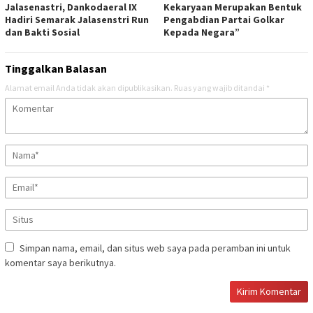
Jalasenastri, Dankodaeral IX
Kekaryaan Merupakan Bentuk
Hadiri Semarak Jalasenstri Run
Pengabdian Partai Golkar
dan Bakti Sosial
Kepada Negara”
Tinggalkan Balasan
Alamat email Anda tidak akan dipublikasikan.
Ruas yang wajib ditandai
*
Simpan nama, email, dan situs web saya pada peramban ini untuk
komentar saya berikutnya.