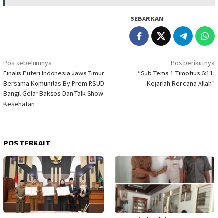
SEBARKAN
Navigasi
Pos sebelumnya
Pos berikutnya
Finalis Puteri Indonesia Jawa Timur
“Sub Tema 1 Timotius 6:11:
pos
Bersama Komunitas By Prem RSUD
Kejarlah Rencana Allah”
Bangil Gelar Baksos Dan Talk Show
Kesehatan
POS TERKAIT