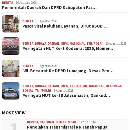
BERITA
10 Agustus 2026
Pemerintah Daerah Dan DPRD Kabupaten Pas…
BERITA
10 Agustus 2026
Pasca Viral Keluhan Layanan, Dirut RSUD …
BERITA
,
BUDAYA
,
DAERAH
,
INFO
,
NASIONAL
,
TNI/POLRI
10 Agustus 2026
Peringatan HUT Ke-1 Kodaeral 2026, Momen…
BERITA
10 Agustus 2026
IWL Bersurat Ke DPRD Lumajang, Desak Pen…
BERITA
,
BUDAYA
,
DAERAH
,
INFO
,
KESEHATAN
,
NASIONAL
,
OLAHRAGA
,
SOSIAL
,
TNI/POLRI
9 Agustus 2026
Peringati HUT ke-80 Jalasenastri, Dankod…
MOST VIEW
1
BERITA
,
NASIONAL
,
PEMERINTAH
172587 Dilihat
Penolakan Transmigrasi Ke Tanah Papua.