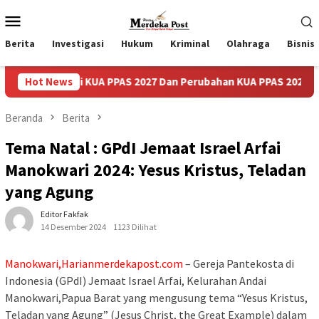
Loncat
Menu
ke
Mobile
konten
Berita
Investigasi
Hukum
Kriminal
Olahraga
Bisnis
ati KUA PPAS 2027 Dan Perubahan KUA PPAS 2026
Hot News
Pasca V
Beranda
Berita
Tema Natal : GPdI Jemaat Israel Arfai
Manokwari 2024: Yesus Kristus, Teladan
yang Agung
Editor Fakfak
14 Desember 2024
1123 Dilihat
Manokwari,Harianmerdekapost.com
– Gereja Pantekosta di
Indonesia (GPdI) Jemaat Israel Arfai, Kelurahan Andai
Manokwari,Papua Barat yang mengusung tema “Yesus Kristus,
Teladan yang Agung” (Jesus Christ, the Great Example) dalam