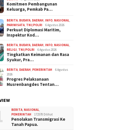
Komitmen Pembangunan
Keluarga, Pemkab Pa…
BERITA
,
BUDAYA
,
DAERAH
,
INFO
,
NASIONAL
,
PARIWISATA
,
TNI/POLRI
6 Agustus 2026
Perkuat Diplomasi Maritim,
Inspektur Kod…
BERITA
,
BUDAYA
,
DAERAH
,
INFO
,
NASIONAL
,
RELIGI
,
TNI/POLRI
6 Agustus 2026
Tingkatkan Keimanan dan Rasa
Syukur, Pra…
BERITA
,
DAERAH
,
PEMERINTAH
6 Agustus
2026
Progres Pelaksanaan
Musrenbangdes Tentan…
VIEW
1
BERITA
,
NASIONAL
,
PEMERINTAH
172578 Dilihat
Penolakan Transmigrasi Ke
Tanah Papua.