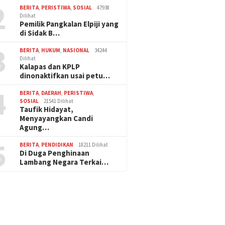
2
BERITA
,
PERISTIWA
,
SOSIAL
47938
Dilihat
Pemilik Pangkalan Elpiji yang
di Sidak B…
3
BERITA
,
HUKUM
,
NASIONAL
34244
Dilihat
Kalapas dan KPLP
dinonaktifkan usai petu…
4
BERITA
,
DAERAH
,
PERISTIWA
,
SOSIAL
21541 Dilihat
Taufik Hidayat,
Menyayangkan Candi
Agung…
5
BERITA
,
PENDIDIKAN
18211 Dilihat
Di Duga Penghinaan
Lambang Negara Terkai…