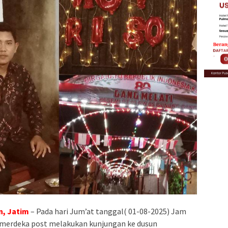
, Jatim
– Pada hari Jum’at tanggal( 01-08-2025) Jam
an merdeka post melakukan kunjungan ke dusun