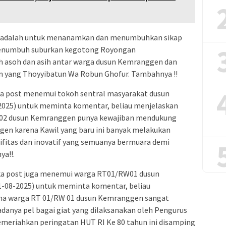
n adalah untuk menanamkan dan menumbuhkan sikap
 menumbuh suburkan kegotong Royongan
h asoh dan asih antar warga dusun Kemranggen dan
yang Thoyyibatun Wa Robun Ghofur. Tambahnya !!
ka post menemui tokoh sentral masyarakat dusun
025) untuk meminta komentar, beliau menjelaskan
02 dusun Kemranggen punya kewajiban mendukung
en karena Kawil yang baru ini banyak melakukan
ifitas dan inovatif yang semuanya bermuara demi
a!!.
ka post juga menemui warga RT01/RW01 dusun
1-08-2025) untuk meminta komentar, beliau
a warga RT 01/RW 01 dusun Kemranggen sangat
adanya pel bagai giat yang dilaksanakan oleh Pengurus
eriahkan peringatan HUT RI Ke 80 tahun ini disamping