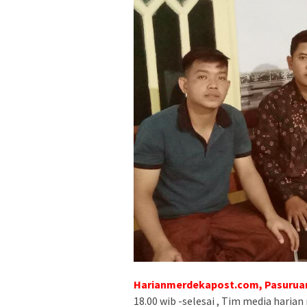
Harianmerdekapost.com, Pasuruan
18.00 wib -selesai , Tim media hari