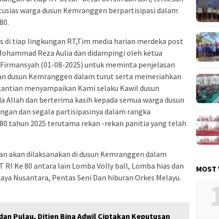
ntusias warga dusun Kemranggen berpartisipasi dalam
80.
 di tiap lingkungan RT,Tim media harian merdeka post
ohammad Reza Aulia dan didampingi oleh ketua
irmansyah (01-08-2025) untuk meminta penjelasan
kan dusun Kemranggen dalam turut serta memeriahkan
rgantian menyampaikan Kami selaku Kawil dusun
 Allah dan berterima kasih kepada semua warga dusun
ngan dan segala partisipasinya dalam rangka
0 tahun 2025 terutama rekan -rekan panitia yang telah
dan akan dilaksanakan di dusun Kemranggen dalam
RI Ke 80 antara lain Lomba Volly ball, Lomba hias dan
MOST 
aya Nusantara, Pentas Seni Dan hiburan Orkes Melayu.
 dan Pulau, Ditjen Bina Adwil Ciptakan Keputusan