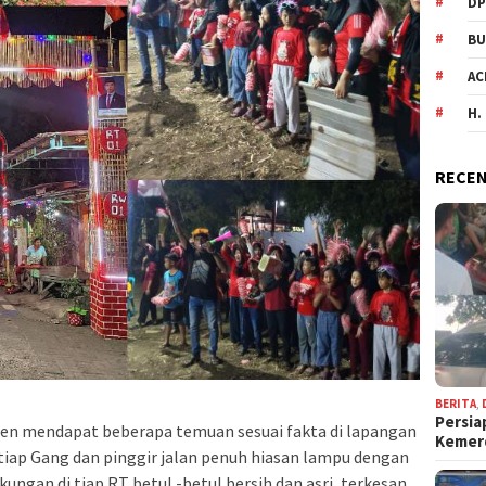
DP
BU
AC
H.
RECEN
BERITA
,
Persia
en mendapat beberapa temuan sesuai fakta di lapangan
Keme
etiap Gang dan pinggir jalan penuh hiasan lampu dengan
ungan di tiap RT betul -betul bersih dan asri, terkesan