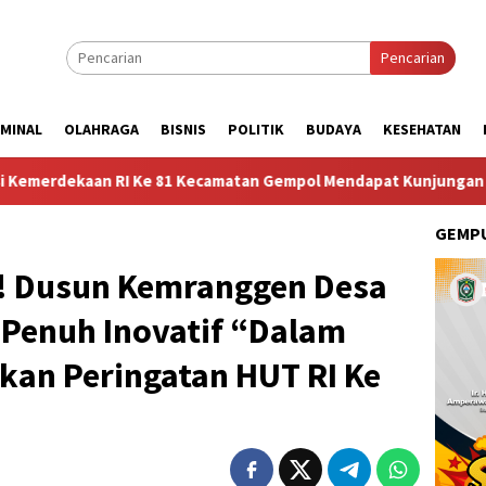
Pencarian
IMINAL
OLAHRAGA
BISNIS
POLITIK
BUDAYA
KESEHATAN
an Gempol Mendapat Kunjungan Sosok Budayawan dari Belanda Mr
GEMPU
!! Dusun Kemranggen Desa
 Penuh Inovatif “Dalam
an Peringatan HUT RI Ke