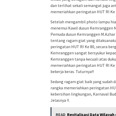
dan terlihat sekali semangat juga a
memeriahkan peringatan HUT RI Ke 
Setelah mengambil photo lampu hias
menemui Kawil dusun Kemranggen M
Pemuda dusun Kemranggen M.Azhar F
tentang ragam giat yang dilaksana
peringatan HUT RI Ke 80, secara be
Kemranggen sangat bersyukur kepada
Kemranggen tanpa kecuali atas duku
memeriahkan peringatan HUT RI Ke 8
bekerja keras. Tuturnya!!
Sedang ragam giat baik yang sudah 
rangka memeriahkan peringatan HUT 
kebersihan lingkungan, Karnaval Bud
Jelasnya !!.
READ
Revitalisasi Data Wilayah