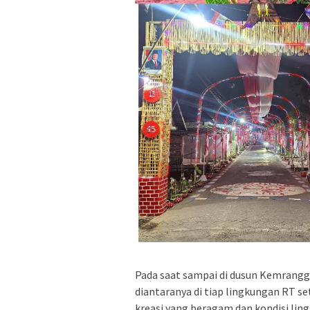
Pada saat sampai di dusun Kemrangg
diantaranya di tiap lingkungan RT s
kreasi yang beragam dan kondisi lingk