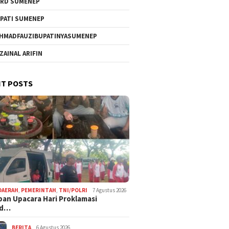
RD SUMENEP
PATI SUMENEP
HMADFAUZIBUPATINYASUMENEP
 ZAINAL ARIFIN
T POSTS
DAERAH
,
PEMERINTAH
,
TNI/POLRI
7 Agustus 2026
pan Upacara Hari Proklamasi
rd…
BERITA
6 Agustus 2026