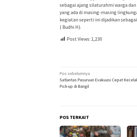
sebagai ajang silaturahmi warga da
yang ada di masing-masing lingkunga
kegiatan seperti ini dijadikan sebagai
( Budhi H).
Post Views:
1,230
Navigasi
Pos sebelumnya
Satlantas Pasuruan Evakuasi Cepat Kecel
pos
Pick-up di Bangil
POS TERKAIT