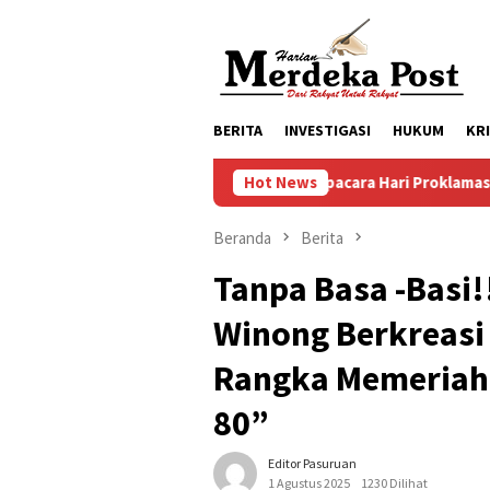
Loncat
ke
konten
BERITA
INVESTIGASI
HUKUM
KR
ersiapan Upacara Hari Proklamasi Kemerdekaan RI Ke 81 Kecamat
Hot News
Beranda
Berita
Tanpa Basa -Basi
Winong Berkreasi
Rangka Memeriahk
80”
Editor Pasuruan
1 Agustus 2025
1230 Dilihat