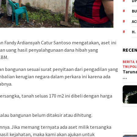
DP
BU
AC
H.
an Fandy Ardiansyah Catur Santoso mengatakan, aset ini
RECEN
ngan uang hasil penyalahgunaan dana hibah yang
KBM.
BERITA
,
TNI/POL
n bangunan sesuai surat penyitaan dari pengadilan yang
Taruna
balian kerugian negara dalam perkara ini karena ada
…
abnya.
rsangka, tanah seluas 170 m2 ini dibeli dengan harga
alau bangunan belum ditaksir atau dihitung.
ya. Jika memang ternyata ada aset milik tersangka
hasil kejahatan, maka kami akan ajukan untuk