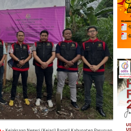
n
–
Kejaksaan Negeri (Kejari) Bangil Kabupaten Pasuruan