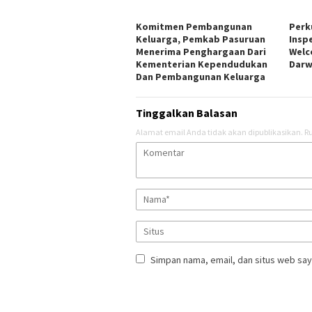
Komitmen Pembangunan
Perk
Keluarga, Pemkab Pasuruan
Insp
Menerima Penghargaan Dari
Welc
Kementerian Kependudukan
Darw
Dan Pembangunan Keluarga
Tinggalkan Balasan
Alamat email Anda tidak akan dipublikasikan.
Ru
Simpan nama, email, dan situs web say