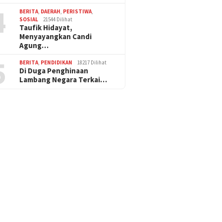
4
BERITA
,
DAERAH
,
PERISTIWA
,
SOSIAL
21544 Dilihat
Taufik Hidayat,
Menyayangkan Candi
Agung…
5
BERITA
,
PENDIDIKAN
18217 Dilihat
Di Duga Penghinaan
Lambang Negara Terkai…