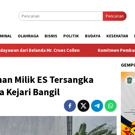
Pencarian
IMINAL
OLAHRAGA
BISNIS
POLITIK
BUDAYA
KESEHATAN
s Collen
Komitmen Pembangunan Keluarga, Pemkab Pas
GEMPU
an Milik ES Tersangka
a Kejari Bangil