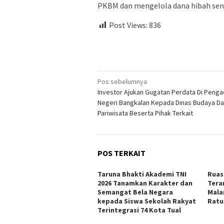
PKBM dan mengelola dana hibah sen
Post Views:
836
Navigasi
Pos sebelumnya
Investor Ajukan Gugatan Perdata Di Penga
pos
Negeri Bangkalan Kepada Dinas Budaya D
Pariwisata Beserta Pihak Terkait
POS TERKAIT
Taruna Bhakti Akademi TNI
Ruas
2026 Tanamkan Karakter dan
Tera
Semangat Bela Negara
Mala
kepada Siswa Sekolah Rakyat
Ratu
Terintegrasi 74 Kota Tual