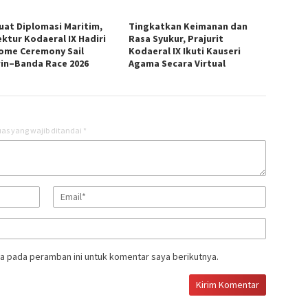
uat Diplomasi Maritim,
Tingkatkan Keimanan dan
ektur Kodaeral IX Hadiri
Rasa Syukur, Prajurit
ome Ceremony Sail
Kodaeral IX Ikuti Kauseri
in–Banda Race 2026
Agama Secara Virtual
as yang wajib ditandai
*
a pada peramban ini untuk komentar saya berikutnya.