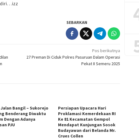
diri…izz
SEBARKAN
Pos berikutnya
dilan
27 Preman Di Ciduk Polres Pasuruan Dalam Operasi
an
Pekat II Semeru 2025
 Jalan Bangil – Sukorejo
Persiapan Upacara Hari
ng Benderang Diwaktu
Proklamasi Kemerdekaan RI
m Dengan Adanya
Ke 81 Kecamatan Gempol
san PJU
Mendapat Kunjungan Sosok
Budayawan dari Belanda Mr.
Crues Collen