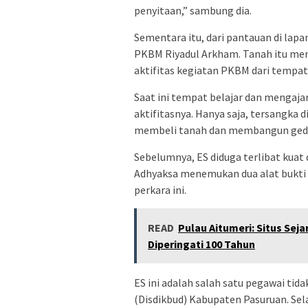
penyitaan,” sambung dia.
Sementara itu, dari pantauan di lapan
PKBM Riyadul Arkham. Tanah itu me
aktifitas kegiatan PKBM dari tempa
Saat ini tempat belajar dan mengaj
aktifitasnya. Hanya saja, tersangka
membeli tanah dan membangun ged
Sebelumnya, ES diduga terlibat kua
Adhyaksa menemukan dua alat bukti
perkara ini.
READ
Pulau Aitumeri: Situs Sej
Diperingati 100 Tahun
ES ini adalah salah satu pegawai tid
(Disdikbud) Kabupaten Pasuruan. Sela