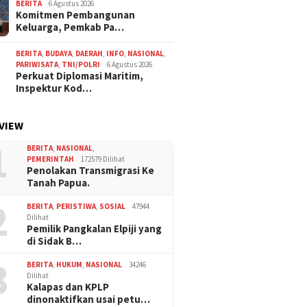
BERITA
6 Agustus 2026
Komitmen Pembangunan
Keluarga, Pemkab Pa…
BERITA
,
BUDAYA
,
DAERAH
,
INFO
,
NASIONAL
,
PARIWISATA
,
TNI/POLRI
6 Agustus 2026
Perkuat Diplomasi Maritim,
Inspektur Kod…
VIEW
1
BERITA
,
NASIONAL
,
PEMERINTAH
172579 Dilihat
Penolakan Transmigrasi Ke
Tanah Papua.
2
BERITA
,
PERISTIWA
,
SOSIAL
47944
Dilihat
Pemilik Pangkalan Elpiji yang
di Sidak B…
3
BERITA
,
HUKUM
,
NASIONAL
34246
Dilihat
Kalapas dan KPLP
dinonaktifkan usai petu…