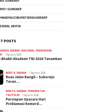
RD SUMENEP
PATI SUMENEP
HMADFAUZIBUPATINYASUMENEP
 ZAINAL ARIFIN
T POSTS
BUDAYA
,
DAERAH
,
NASIONAL
,
PENDIDIKAN
,
RI
7 Agustus 2026
 Bhakti Akademi TNI 2026 Tanamkan
BERITA
,
DAERAH
7 Agustus 2026
Ruas Jalan Bangil – Sukorejo
Teran…
BERITA
,
DAERAH
,
PEMERINTAH
,
TNI/POLRI
7 Agustus 2026
Persiapan Upacara Hari
Proklamasi Kemerd…