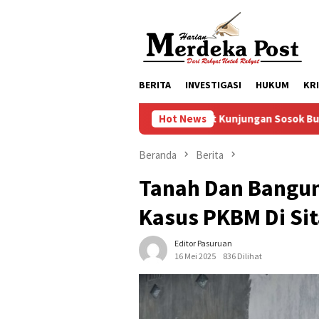
Loncat
ke
konten
BERITA
INVESTIGASI
HUKUM
KR
mpol Mendapat Kunjungan Sosok Budayawan dari Belanda Mr. Crue
Hot News
Beranda
Berita
Tanah Dan Bangun
Kasus PKBM Di Sit
Editor Pasuruan
16 Mei 2025
836 Dilihat