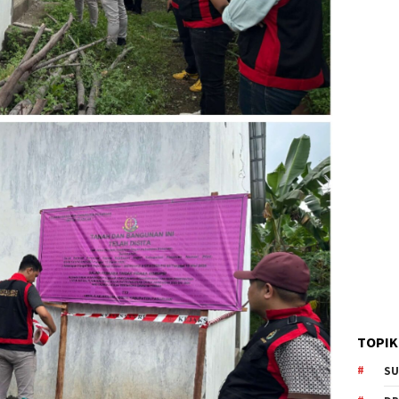
TOPIK
SU