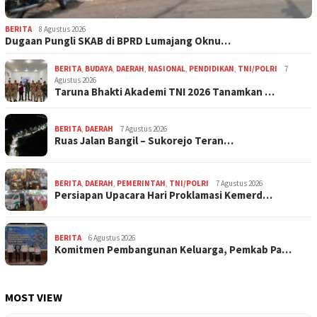
BERITA
8 Agustus 2026
Dugaan Pungli SKAB di BPRD Lumajang Oknu…
BERITA
,
BUDAYA
,
DAERAH
,
NASIONAL
,
PENDIDIKAN
,
TNI/POLRI
7
Agustus 2026
Taruna Bhakti Akademi TNI 2026 Tanamkan …
BERITA
,
DAERAH
7 Agustus 2026
Ruas Jalan Bangil – Sukorejo Teran…
BERITA
,
DAERAH
,
PEMERINTAH
,
TNI/POLRI
7 Agustus 2026
Persiapan Upacara Hari Proklamasi Kemerd…
BERITA
6 Agustus 2026
Komitmen Pembangunan Keluarga, Pemkab Pa…
MOST VIEW