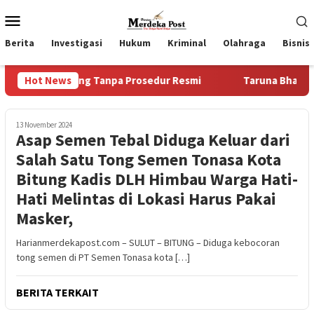
Loncat
Menu
ke
Mobile
konten
Berita
Investigasi
Hukum
Kriminal
Olahraga
Bisnis
kan Uang Tanpa Prosedur Resmi
Hot News
Taruna Bhakti Akademi T
13 November 2024
Asap Semen Tebal Diduga Keluar dari
Salah Satu Tong Semen Tonasa Kota
Bitung Kadis DLH Himbau Warga Hati-
Hati Melintas di Lokasi Harus Pakai
Masker,
Harianmerdekapost.com – SULUT – BITUNG – Diduga kebocoran
tong semen di PT Semen Tonasa kota […]
BERITA TERKAIT