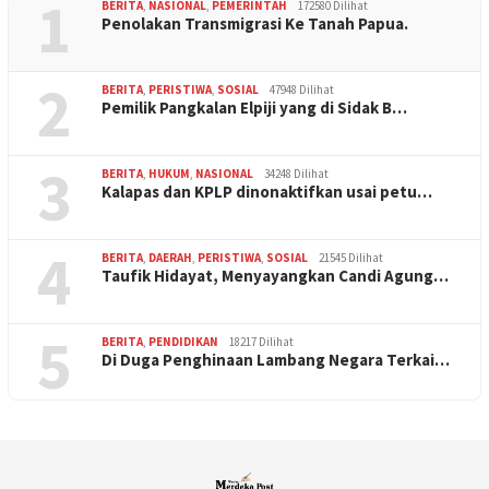
1
BERITA
,
NASIONAL
,
PEMERINTAH
172580 Dilihat
Penolakan Transmigrasi Ke Tanah Papua.
2
BERITA
,
PERISTIWA
,
SOSIAL
47948 Dilihat
Pemilik Pangkalan Elpiji yang di Sidak B…
3
BERITA
,
HUKUM
,
NASIONAL
34248 Dilihat
Kalapas dan KPLP dinonaktifkan usai petu…
4
BERITA
,
DAERAH
,
PERISTIWA
,
SOSIAL
21545 Dilihat
Taufik Hidayat, Menyayangkan Candi Agung…
5
BERITA
,
PENDIDIKAN
18217 Dilihat
Di Duga Penghinaan Lambang Negara Terkai…