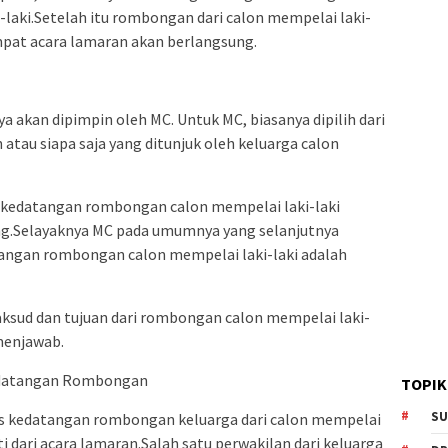
laki.Setelah itu rombongan dari calon mempelai laki-
mpat acara lamaran akan berlangsung.
 akan dipimpin oleh MC. Untuk MC, biasanya dipilih dari
tau siapa saja yang ditunjuk oleh keluarga calon
edatangan rombongan calon mempelai laki-laki
g.Selayaknya MC pada umumnya yang selanjutnya
angan rombongan calon mempelai laki-laki adalah
ksud dan tujuan dari rombongan calon mempelai laki-
menjawab.
edatangan Rombongan
TOPIK
SU
s kedatangan rombongan keluarga dari calon mempelai
nti dari acara lamaran.Salah satu perwakilan dari keluarga