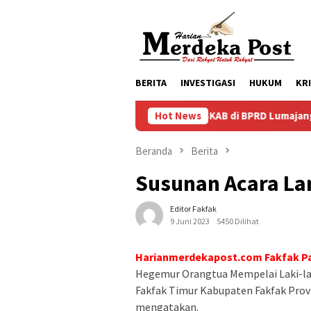
Loncat
ke
konten
BERITA
INVESTIGASI
HUKUM
KR
Dugaan Pungli SKAB di BPRD Lumajang Oknum Dipaksa Kemba
Hot News
Beranda
Berita
Susunan Acara La
Editor Fakfak
9 Juni 2023
5450 Dilihat
Harianmerdekapost.com Fakfak P
Hegemur Orangtua Mempelai Laki-lak
Fakfak Timur Kabupaten Fakfak Prov
mengatakan.