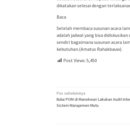
dikatakan selesai dengan terlaksana
Baca
Setelah membaca susunan acara lamar
adalah jadwal yang bisa didiskusika
sendiri bagaimana susunan acara la
kebutuhan.(Amatus Rahakbauw).
Post Views:
5,450
Navigasi
Pos sebelumnya
Balai POM di Manokwari Lakukan Audit Inte
pos
Sistem Manajemen Mutu