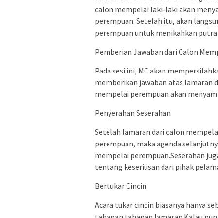
calon mempelai laki-laki akan men
perempuan. Setelah itu, akan langs
perempuan untuk menikahkan putra 
Pemberian Jawaban dari Calon Mem
Pada sesi ini, MC akan mempersilah
memberikan jawaban atas lamaran dar
mempelai perempuan akan menyambut
Penyerahan Seserahan
Setelah lamaran dari calon mempelai
perempuan, maka agenda selanjutnya
mempelai perempuan.Seserahan juga 
tentang keseriusan dari pihak pelama
Bertukar Cincin
Acara tukar cincin biasanya hanya se
tahapan tahapan lamaran.Kalau pun 