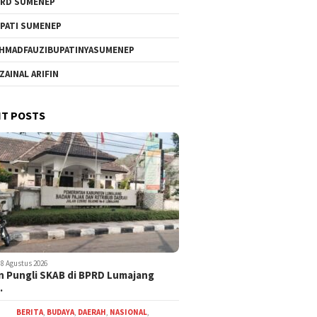
RD SUMENEP
PATI SUMENEP
HMADFAUZIBUPATINYASUMENEP
 ZAINAL ARIFIN
T POSTS
8 Agustus 2026
 Pungli SKAB di BPRD Lumajang
…
BERITA
,
BUDAYA
,
DAERAH
,
NASIONAL
,