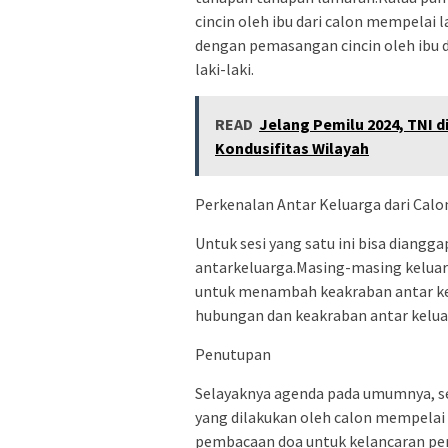
cincin oleh ibu dari calon mempelai
dengan pemasangan cincin oleh ibu
laki-laki.
READ
Jelang Pemilu 2024, TNI d
Kondusifitas Wilayah
Perkenalan Antar Keluarga dari Cal
Untuk sesi yang satu ini bisa diangg
antarkeluarga.Masing-masing keluar
untuk menambah keakraban antar kel
hubungan dan keakraban antar kelua
Penutupan
Selayaknya agenda pada umumnya, se
yang dilakukan oleh calon mempelai l
pembacaan doa untuk kelancaran pern