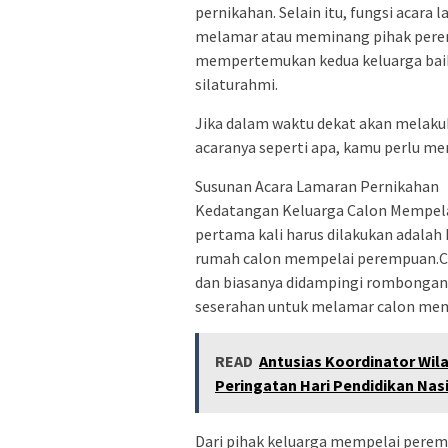
pernikahan. Selain itu, fungsi acara 
melamar atau meminang pihak peremp
mempertemukan kedua keluarga baik 
silaturahmi.
Jika dalam waktu dekat akan melaku
acaranya seperti apa, kamu perlu me
Susunan Acara Lamaran Pernikahan
Kedatangan Keluarga Calon Mempelai
pertama kali harus dilakukan adalah 
rumah calon mempelai perempuan.Cal
dan biasanya didampingi rombongan
seserahan untuk melamar calon me
READ
Antusias Koordinator Wi
Peringatan Hari Pendidikan Nas
Dari pihak keluarga mempelai per