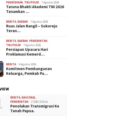
PENDIDIKAN
,
TNI/POLRI
7 Agustus 2026
Taruna Bhakti Akademi TNI 2026
Tanamkan …
BERITA
,
DAERAH
7 Agustus 2026
Ruas Jalan Bangil – Sukorejo
Teran…
BERITA
,
DAERAH
,
PEMERINTAH
,
TNI/POLRI
7 Agustus 2026
Persiapan Upacara Hari
Proklamasi Kemerd…
BERITA
6 Agustus 2026
Komitmen Pembangunan
Keluarga, Pemkab Pa…
VIEW
1
BERITA
,
NASIONAL
,
PEMERINTAH
172581 Dilihat
Penolakan Transmigrasi Ke
Tanah Papua.