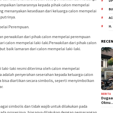
DP
yampaikan lamarannya kepada pihak calon mempelai
BU
ung menanyakan kesediaan dari keluarga calon mempelai
putrinya.
AC
pelai Perempuan.
H.
kan perwakilan dari pihak calon mempelai perempuan
RECEN
i calon mempelai laki-laki.Perwakilan dari pihak calon
 baik lamaran dari calon mempelai laki-laki.
 laki-laki resmi diterima oleh calon mempelai
 adalah penyerahan seserahan kepada keluarga calon
bisa diartikan secara simbolis, seperti menyimbolkan
r.
BERITA
Dugaan
Oknu
bagai simbolis dan tidak wajib untuk dilakukan pada
ada prosesinya, biasanya dilakukan dengan pemasangan