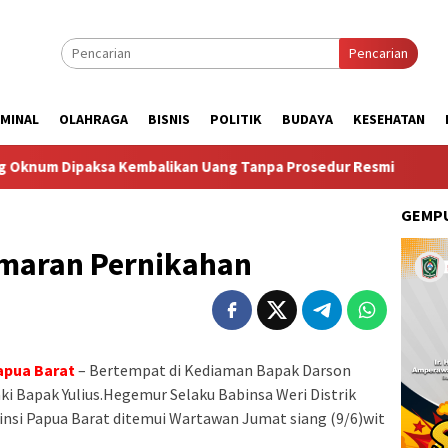
Pencarian
IMINAL
OLAHRAGA
BISNIS
POLITIK
BUDAYA
KESEHATAN
likan Uang Tanpa Prosedur Resmi
Taruna Bhakti Akadem
GEMPU
maran Pernikahan
apua Barat
– Bertempat di Kediaman Bapak Darson
i Bapak Yulius.Hegemur Selaku Babinsa Weri Distrik
insi Papua Barat ditemui Wartawan Jumat siang (9/6)wit