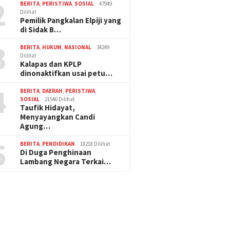
2
BERITA
,
PERISTIWA
,
SOSIAL
47949
Dilihat
Pemilik Pangkalan Elpiji yang
di Sidak B…
3
BERITA
,
HUKUM
,
NASIONAL
34249
Dilihat
Kalapas dan KPLP
dinonaktifkan usai petu…
4
BERITA
,
DAERAH
,
PERISTIWA
,
SOSIAL
21546 Dilihat
Taufik Hidayat,
Menyayangkan Candi
Agung…
5
BERITA
,
PENDIDIKAN
18218 Dilihat
Di Duga Penghinaan
Lambang Negara Terkai…