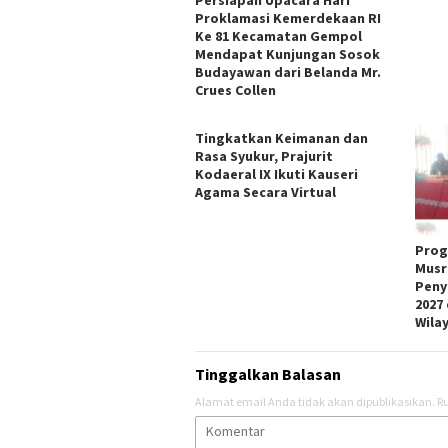
Proklamasi Kemerdekaan RI
Ke 81 Kecamatan Gempol
Mendapat Kunjungan Sosok
Budayawan dari Belanda Mr.
Crues Collen
Tingkatkan Keimanan dan
Rasa Syukur, Prajurit
Kodaeral IX Ikuti Kauseri
Agama Secara Virtual
Prog
Musr
Peny
2027
Wila
Tinggalkan Balasan
Alamat email Anda tidak akan dipublikasikan.
Ru