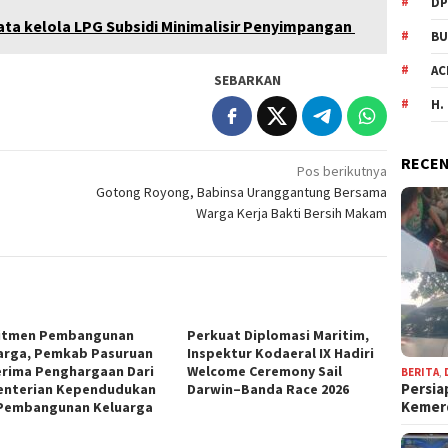
DP
ta kelola LPG Subsidi Minimalisir Penyimpangan
BU
AC
SEBARKAN
H.
RECEN
Pos berikutnya
Gotong Royong, Babinsa Uranggantung Bersama
Warga Kerja Bakti Bersih Makam
itmen Pembangunan
Perkuat Diplomasi Maritim,
arga, Pemkab Pasuruan
Inspektur Kodaeral IX Hadiri
rima Penghargaan Dari
Welcome Ceremony Sail
BERITA
,
Persia
nterian Kependudukan
Darwin–Banda Race 2026
Keme
Pembangunan Keluarga