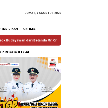
JUMAT, 7 AGUSTUS 2026
PENDIDIKAN
ARTIKEL
i Belanda Mr. Crues Collen
Komitmen Pembangunan Kel
R ROKOK ILEGAL