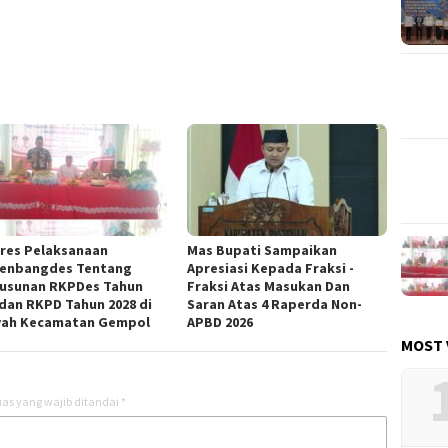
res Pelaksanaan
Mas Bupati Sampaikan
enbangdes Tentang
Apresiasi Kepada Fraksi -
usunan RKPDes Tahun
Fraksi Atas Masukan Dan
 dan RKPD Tahun 2028 di
Saran Atas 4 Raperda Non-
yah Kecamatan Gempol
APBD 2026
MOST 
as yang wajib ditandai
*