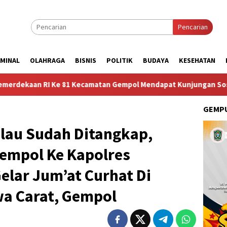
Pencarian
IMINAL
OLAHRAGA
BISNIS
POLITIK
BUDAYA
KESEHATAN
e 81 Kecamatan Gempol Mendapat Kunjungan Sosok Budayawan dar
GEMPU
alau Sudah Ditangkap,
empol Ke Kapolres
elar Jum’at Curhat Di
wa Carat, Gempol