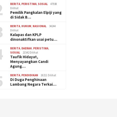
2
BERITA
,
PERISTIWA
,
SOSIAL
47938
Dilihat
Pemilik Pangkalan Elpiji yang
di Sidak B…
3
BERITA
,
HUKUM
,
NASIONAL
34244
Dilihat
Kalapas dan KPLP
dinonaktifkan usai petu…
4
BERITA
,
DAERAH
,
PERISTIWA
,
SOSIAL
21542 Dilihat
Taufik Hidayat,
Menyayangkan Candi
Agung…
5
BERITA
,
PENDIDIKAN
18211 Dilihat
Di Duga Penghinaan
Lambang Negara Terkai…