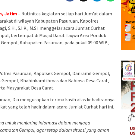
n, Jatim
– Rutinitas kegiatan setiap hari Jum’at dalam
rakat di wilayah Kabupaten Pasuruan, Kapolres
 S.H., S.I.K., M.Si. menggelar acara Jum’at Curhat
ol, bertempat di Masjid Darut Taqwa Area Pondok
 Gempol, Kabupaten Pasuruan, pada pukul 09.00 WIB,
 Polres Pasuruan, Kapolsek Gempol, Danramil Gempol,
 Gempol, Bhabinkamtibmas dan Babinsa Desa Carat,
ta Masyarakat Desa Carat.
uruan, Dia mengucapkan terima kasih atas kehadirannya
t yang telah hadir dalam acara Jum’at Curhat hari ini.
ajang untuk menjaring informasi dalam menjaga
camatan Gempol, agar tetap dalam situasi yang aman