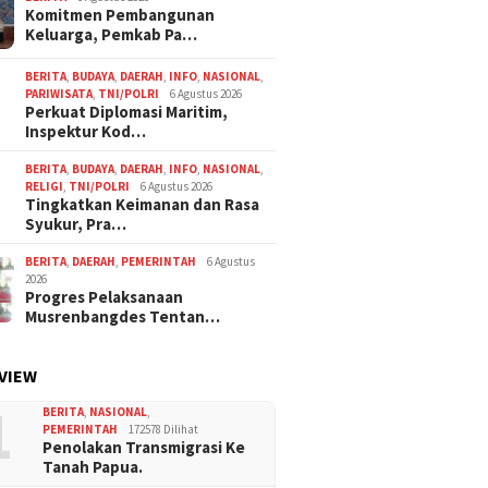
Komitmen Pembangunan
Keluarga, Pemkab Pa…
BERITA
,
BUDAYA
,
DAERAH
,
INFO
,
NASIONAL
,
PARIWISATA
,
TNI/POLRI
6 Agustus 2026
Perkuat Diplomasi Maritim,
Inspektur Kod…
BERITA
,
BUDAYA
,
DAERAH
,
INFO
,
NASIONAL
,
RELIGI
,
TNI/POLRI
6 Agustus 2026
Tingkatkan Keimanan dan Rasa
Syukur, Pra…
BERITA
,
DAERAH
,
PEMERINTAH
6 Agustus
2026
Progres Pelaksanaan
Musrenbangdes Tentan…
VIEW
1
BERITA
,
NASIONAL
,
PEMERINTAH
172578 Dilihat
Penolakan Transmigrasi Ke
Tanah Papua.