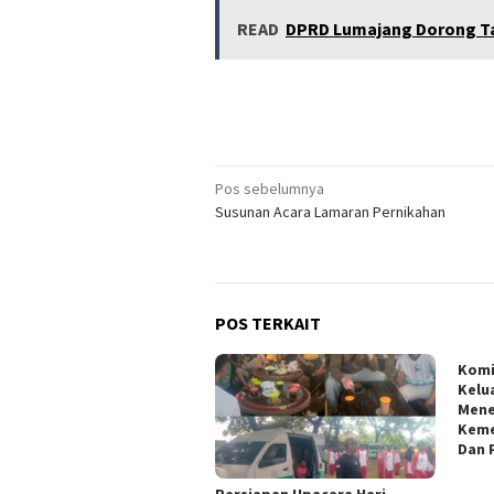
READ
DPRD Lumajang Dorong Ta
Navigasi
Pos sebelumnya
Susunan Acara Lamaran Pernikahan
pos
POS TERKAIT
Kom
Kelu
Mene
Keme
Dan 
Persiapan Upacara Hari