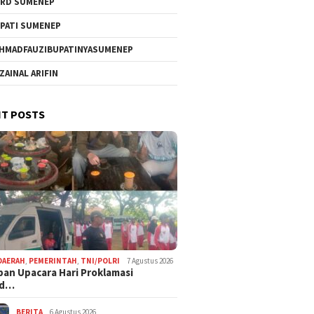
RD SUMENEP
PATI SUMENEP
HMADFAUZIBUPATINYASUMENEP
 ZAINAL ARIFIN
T POSTS
DAERAH
,
PEMERINTAH
,
TNI/POLRI
7 Agustus 2026
pan Upacara Hari Proklamasi
rd…
BERITA
6 Agustus 2026