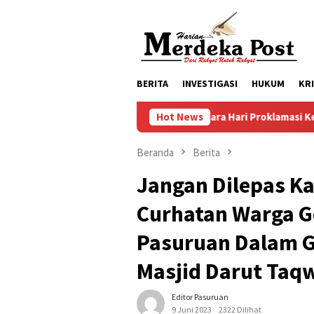
Loncat
ke
konten
BERITA
INVESTIGASI
HUKUM
KR
Persiapan Upacara Hari Proklamasi Kemerdekaan RI K
Hot News
Beranda
Berita
Jangan Dilepas K
Curhatan Warga G
Pasuruan Dalam G
Masjid Darut Taq
Editor Pasuruan
9 Juni 2023
2322 Dilihat