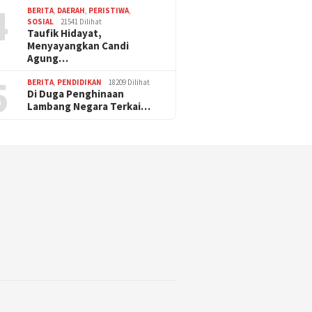
4
BERITA
,
DAERAH
,
PERISTIWA
,
SOSIAL
21541 Dilihat
Taufik Hidayat,
Menyayangkan Candi
Agung…
5
BERITA
,
PENDIDIKAN
18209 Dilihat
Di Duga Penghinaan
Lambang Negara Terkai…