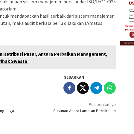
pelaksanaan sistem manajemen berstandar ISO/IEC 17025
ratorium
h untuk mendapatkan hasil terbaik dari sistem manajemen
utan, maka audit berkala perlu dilakukan.(Amatus
 Retribusi Pasar, Antara Perbaikan Management,
Pihak Swasta
SEBARKAN
Pos berikutnya
eng Jaga
Susunan Acara Lamaran Pernikahan