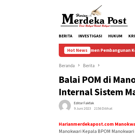
Loncat
ke
konten
BERITA
INVESTIGASI
HUKUM
KR
Komitmen Pembangunan Keluarga, Pemkab
Hot News
Beranda
Berita
Balai POM di Man
Internal Sistem 
Editor Fakfak
9 Juni 2023
2156 Dilihat
Harianmerdekapost.com Manokwar
Manokwari Kepala BPOM Manokwari Ib