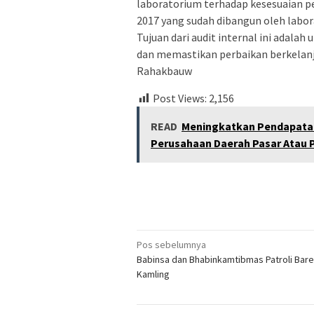
laboratorium terhadap kesesuaian 
2017 yang sudah dibangun oleh labo
Tujuan dari audit internal ini adala
dan memastikan perbaikan berkelanj
Rahakbauw
Post Views:
2,156
READ
Meningkatkan Pendapatan
Perusahaan Daerah Pasar Atau 
Navigasi
Pos sebelumnya
Babinsa dan Bhabinkamtibmas Patroli Bar
pos
Kamling