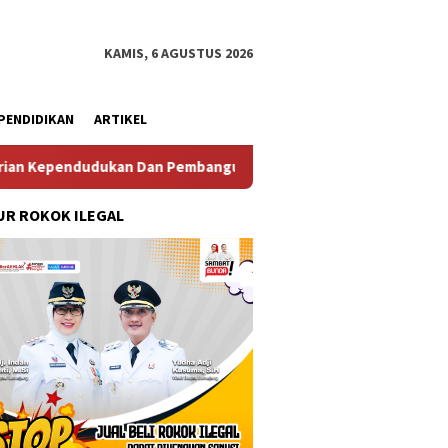
KAMIS, 6 AGUSTUS 2026
PENDIDIKAN
ARTIKEL
kan Dan Pembangunan Keluarga
Perkuat Diplomasi Mari
R ROKOK ILEGAL