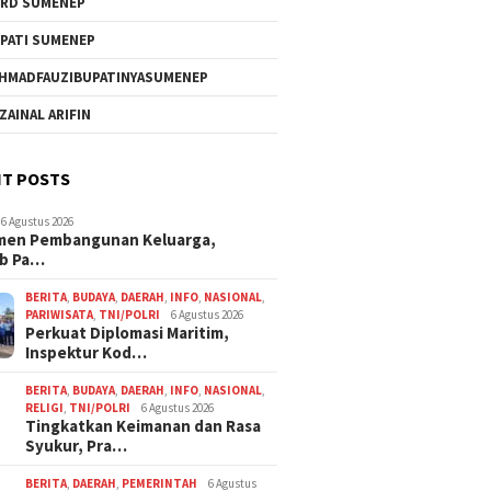
RD SUMENEP
PATI SUMENEP
HMADFAUZIBUPATINYASUMENEP
 ZAINAL ARIFIN
T POSTS
6 Agustus 2026
men Pembangunan Keluarga,
b Pa…
BERITA
,
BUDAYA
,
DAERAH
,
INFO
,
NASIONAL
,
PARIWISATA
,
TNI/POLRI
6 Agustus 2026
Perkuat Diplomasi Maritim,
Inspektur Kod…
BERITA
,
BUDAYA
,
DAERAH
,
INFO
,
NASIONAL
,
RELIGI
,
TNI/POLRI
6 Agustus 2026
Tingkatkan Keimanan dan Rasa
Syukur, Pra…
BERITA
,
DAERAH
,
PEMERINTAH
6 Agustus