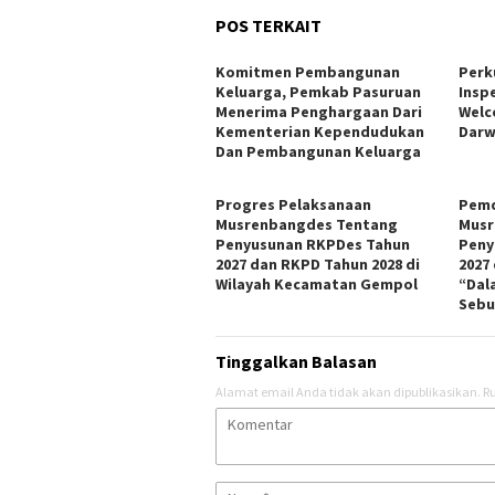
POS TERKAIT
Komitmen Pembangunan
Perk
Keluarga, Pemkab Pasuruan
Insp
Menerima Penghargaan Dari
Welc
Kementerian Kependudukan
Darw
Dan Pembangunan Keluarga
Progres Pelaksanaan
Pemd
Musrenbangdes Tentang
Musr
Penyusunan RKPDes Tahun
Peny
2027 dan RKPD Tahun 2028 di
2027
Wilayah Kecamatan Gempol
“Dal
Sebu
Tinggalkan Balasan
Alamat email Anda tidak akan dipublikasikan.
Ru