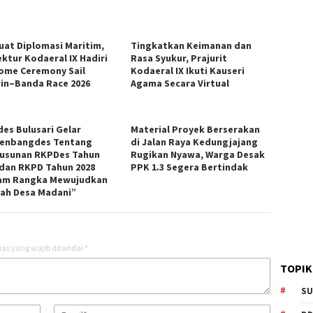
uat Diplomasi Maritim,
Tingkatkan Keimanan dan
ektur Kodaeral IX Hadiri
Rasa Syukur, Prajurit
ome Ceremony Sail
Kodaeral IX Ikuti Kauseri
in–Banda Race 2026
Agama Secara Virtual
es Bulusari Gelar
Material Proyek Berserakan
enbangdes Tentang
di Jalan Raya Kedungjajang
usunan RKPDes Tahun
Rugikan Nyawa, Warga Desak
 dan RKPD Tahun 2028
PPK 1.3 Segera Bertindak
am Rangka Mewujudkan
ah Desa Madani”
as yang wajib ditandai
*
TOPIK
SU