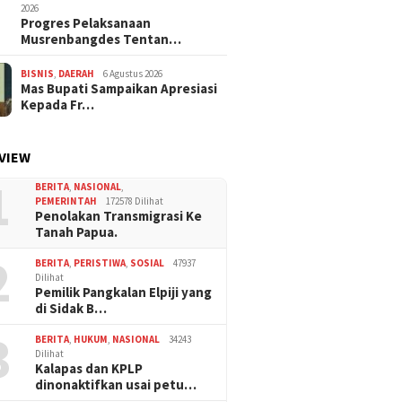
2026
Progres Pelaksanaan
Musrenbangdes Tentan…
BISNIS
,
DAERAH
6 Agustus 2026
Mas Bupati Sampaikan Apresiasi
Kepada Fr…
VIEW
1
BERITA
,
NASIONAL
,
PEMERINTAH
172578 Dilihat
Penolakan Transmigrasi Ke
Tanah Papua.
2
BERITA
,
PERISTIWA
,
SOSIAL
47937
Dilihat
Pemilik Pangkalan Elpiji yang
di Sidak B…
3
BERITA
,
HUKUM
,
NASIONAL
34243
Dilihat
Kalapas dan KPLP
dinonaktifkan usai petu…