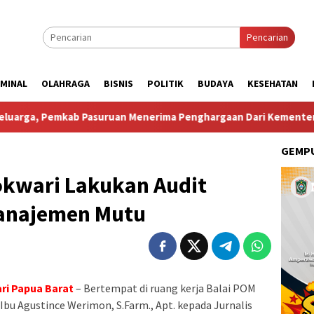
Pencarian
IMINAL
OLAHRAGA
BISNIS
POLITIK
BUDAYA
KESEHATAN
 Pasuruan Menerima Penghargaan Dari Kementerian Kependudu
GEMPU
okwari Lakukan Audit
Manajemen Mutu
i Papua Barat
– Bertempat di ruang kerja Balai POM
u Agustince Werimon, S.Farm., Apt. kepada Jurnalis