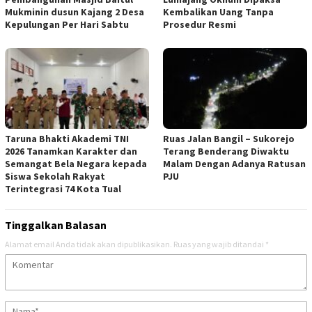
Mukminin dusun Kajang 2 Desa
Kembalikan Uang Tanpa
Kepulungan Per Hari Sabtu
Prosedur Resmi
Taruna Bhakti Akademi TNI
Ruas Jalan Bangil – Sukorejo
2026 Tanamkan Karakter dan
Terang Benderang Diwaktu
Semangat Bela Negara kepada
Malam Dengan Adanya Ratusan
Siswa Sekolah Rakyat
PJU
Terintegrasi 74 Kota Tual
Tinggalkan Balasan
Alamat email Anda tidak akan dipublikasikan.
Ruas yang wajib ditandai
*