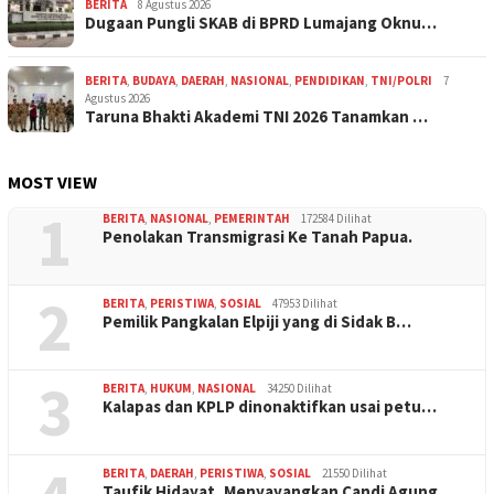
BERITA
8 Agustus 2026
Dugaan Pungli SKAB di BPRD Lumajang Oknu…
BERITA
,
BUDAYA
,
DAERAH
,
NASIONAL
,
PENDIDIKAN
,
TNI/POLRI
7
Agustus 2026
Taruna Bhakti Akademi TNI 2026 Tanamkan …
MOST VIEW
1
BERITA
,
NASIONAL
,
PEMERINTAH
172584 Dilihat
Penolakan Transmigrasi Ke Tanah Papua.
2
BERITA
,
PERISTIWA
,
SOSIAL
47953 Dilihat
Pemilik Pangkalan Elpiji yang di Sidak B…
3
BERITA
,
HUKUM
,
NASIONAL
34250 Dilihat
Kalapas dan KPLP dinonaktifkan usai petu…
BERITA
,
DAERAH
,
PERISTIWA
,
SOSIAL
21550 Dilihat
Taufik Hidayat, Menyayangkan Candi Agung…