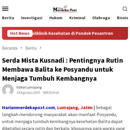
Loncat
Menu
ke
Mobile
konten
Berita
Investigasi
Hukum
Kriminal
Olahraga
Bisnis
liklinik Kesehatan di Pondok Pesantren
Hot News
Wakil Ketua II
Beranda
Berita
Serda Mista Kusnadi : Pentingnya Rutin
Membawa Balita ke Posyandu untuk
Menjaga Tumbuh Kembangnya
Editor Lumajang
14 Agustus 2023
989 Dilihat
Harianmerdekapost.com
,
Lumajang, Jatim
|
Sebagai
langkah mendorong masyarakat akan manfaat Posyandu,
untuk menjaga tumbuh kembangnya kesehatan Balita dapat
diketahui secara rutin dan berkala, khususnya para warga yang