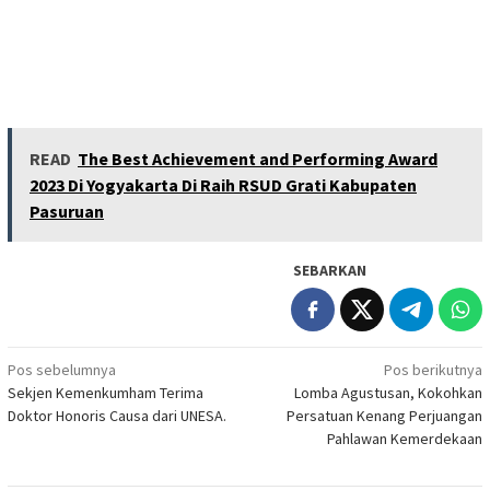
READ
The Best Achievement and Performing Award
2023 Di Yogyakarta Di Raih RSUD Grati Kabupaten
Pasuruan
SEBARKAN
Navigasi
Pos sebelumnya
Pos berikutnya
Sekjen Kemenkumham Terima
Lomba Agustusan, Kokohkan
pos
Doktor Honoris Causa dari UNESA.
Persatuan Kenang Perjuangan
Pahlawan Kemerdekaan