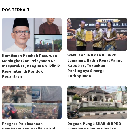
POS TERKAIT
Wakil Ketua II dan III DPRD
Komitmen Pemkab Pasuruan
Lumajang Hadiri Kenal Pamit
Meningkatkan Pelayanan Ke-
Kapolres, Tekankan
masyarakat, Bangun Poliklinik
Pentingnya Sinergi
Kesehatan di Pondok
Forkopimda
Pesantren
Progres Pelaksanaan
Dugaan Pungli SKAB di BPRD
Pembangunan Masjid Baitul
Lumajang Oknum Dipaksa