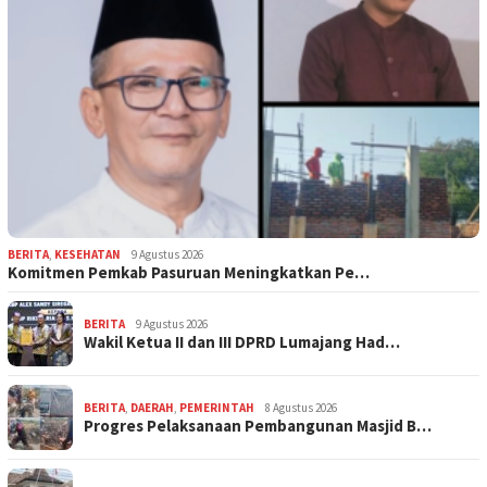
BERITA
,
KESEHATAN
9 Agustus 2026
Komitmen Pemkab Pasuruan Meningkatkan Pe…
BERITA
9 Agustus 2026
Wakil Ketua II dan III DPRD Lumajang Had…
BERITA
,
DAERAH
,
PEMERINTAH
8 Agustus 2026
Progres Pelaksanaan Pembangunan Masjid B…