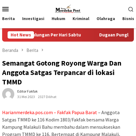
Loncat
Menu
ke
Mobile
konten
Berita
Investigasi
Hukum
Kriminal
Olahraga
Bisnis
lungan Per Hari Sabtu
Hot News
Dugaan Pungli SKAB di BPRD Lum
Beranda
Berita
Semangat Gotong Royong Warga Dan
Anggota Satgas Terpancar di lokasi
TMMD
Editor Fakfak
31 Mei 2023
2327 Dilihat
Harianmerdeka.pos.com –
Fakfak Papua Barat
– Anggota
Satgas TMMD ke 116 Kodim 1803/Fakfak bersama Warga
Kampung Malakuli Bahu membahu dalam mensukseskan
Program TMMD ke 116, Bertempat di Kampung Malakuli,