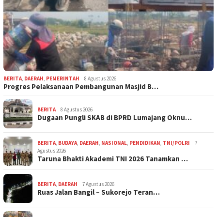
BERITA
,
DAERAH
,
PEMERINTAH
8 Agustus 2026
Progres Pelaksanaan Pembangunan Masjid B…
BERITA
8 Agustus 2026
Dugaan Pungli SKAB di BPRD Lumajang Oknu…
BERITA
,
BUDAYA
,
DAERAH
,
NASIONAL
,
PENDIDIKAN
,
TNI/POLRI
7
Agustus 2026
Taruna Bhakti Akademi TNI 2026 Tanamkan …
BERITA
,
DAERAH
7 Agustus 2026
Ruas Jalan Bangil – Sukorejo Teran…