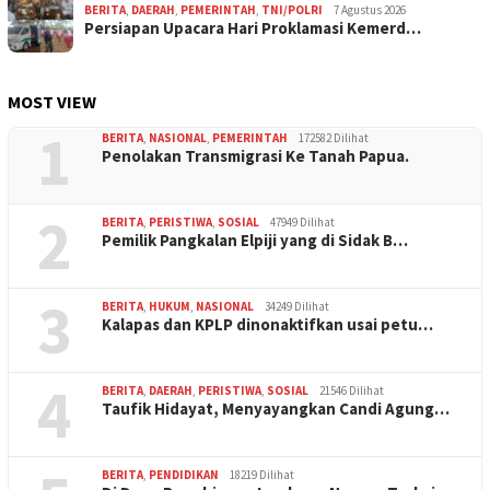
BERITA
,
DAERAH
,
PEMERINTAH
,
TNI/POLRI
7 Agustus 2026
Persiapan Upacara Hari Proklamasi Kemerd…
MOST VIEW
1
BERITA
,
NASIONAL
,
PEMERINTAH
172582 Dilihat
Penolakan Transmigrasi Ke Tanah Papua.
2
BERITA
,
PERISTIWA
,
SOSIAL
47949 Dilihat
Pemilik Pangkalan Elpiji yang di Sidak B…
3
BERITA
,
HUKUM
,
NASIONAL
34249 Dilihat
Kalapas dan KPLP dinonaktifkan usai petu…
4
BERITA
,
DAERAH
,
PERISTIWA
,
SOSIAL
21546 Dilihat
Taufik Hidayat, Menyayangkan Candi Agung…
BERITA
,
PENDIDIKAN
18219 Dilihat