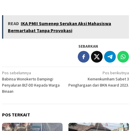
READ
IKA PMII Sumenep Serukan Aksi Mahasiswa
Bermartabat Tanpa Provokasi
SEBARKAN
Navigasi
Pos sebelumnya
Pos berikutnya
Babinsa Wonokerto Dampingi
Kemenkumham Sabet 3
pos
Penyaluran BLT-DD Kepada Warga
Penghargaan dari BKN Award 2023.
Binaan
POS TERKAIT