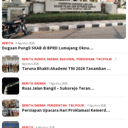
BERITA
8 Agustus 2026
Dugaan Pungli SKAB di BPRD Lumajang Oknu…
BERITA
,
BUDAYA
,
DAERAH
,
NASIONAL
,
PENDIDIKAN
,
TNI/POLRI
7
Agustus 2026
Taruna Bhakti Akademi TNI 2026 Tanamkan …
BERITA
,
DAERAH
7 Agustus 2026
Ruas Jalan Bangil – Sukorejo Teran…
BERITA
,
DAERAH
,
PEMERINTAH
,
TNI/POLRI
7 Agustus 2026
Persiapan Upacara Hari Proklamasi Kemerd…
BERITA
6 Agustus 2026