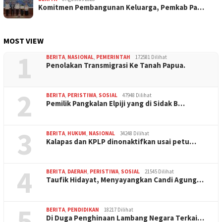
Komitmen Pembangunan Keluarga, Pemkab Pa…
MOST VIEW
1
BERITA
,
NASIONAL
,
PEMERINTAH
172581 Dilihat
Penolakan Transmigrasi Ke Tanah Papua.
2
BERITA
,
PERISTIWA
,
SOSIAL
47948 Dilihat
Pemilik Pangkalan Elpiji yang di Sidak B…
3
BERITA
,
HUKUM
,
NASIONAL
34248 Dilihat
Kalapas dan KPLP dinonaktifkan usai petu…
4
BERITA
,
DAERAH
,
PERISTIWA
,
SOSIAL
21545 Dilihat
Taufik Hidayat, Menyayangkan Candi Agung…
5
BERITA
,
PENDIDIKAN
18217 Dilihat
Di Duga Penghinaan Lambang Negara Terkai…