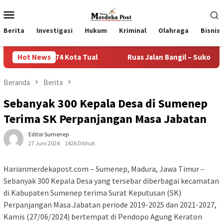
Loncat
Menu
ke
Mobile
konten
Berita
Investigasi
Hukum
Kriminal
Olahraga
Bisnis
 74 Kota Tual
Hot News
Ruas Jalan Bangil – Sukorejo Terang Ben
Beranda
Berita
Sebanyak 300 Kepala Desa di Sumenep
Terima SK Perpanjangan Masa Jabatan
Editor Sumenep
27 Juni 2024
1426 Dilihat
Harianmerdekapost.com – Sumenep, Madura, Jawa Timur –
Sebanyak 300 Kepala Desa yang tersebar diberbagai kecamatan
di Kabupaten Sumenep terima Surat Keputusan (SK)
Perpanjangan Masa Jabatan periode 2019-2025 dan 2021-2027,
Kamis (27/06/2024) bertempat di Pendopo Agung Keraton