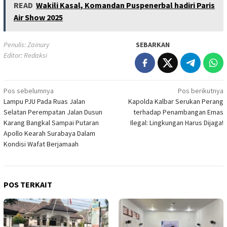
READ
Wakili Kasal, Komandan Puspenerbal hadiri Paris
Air Show 2025
Penulis: Zainury
SEBARKAN
Editor: Redaksi
Navigasi
Pos sebelumnya
Pos berikutnya
Lampu PJU Pada Ruas Jalan
Kapolda Kalbar Serukan Perang
pos
Selatan Perempatan Jalan Dusun
terhadap Penambangan Emas
Karang Bangkal Sampai Putaran
Ilegal: Lingkungan Harus Dijaga!
Apollo Kearah Surabaya Dalam
Kondisi Wafat Berjamaah
POS TERKAIT