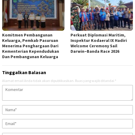
Komitmen Pembangunan
Perkuat Diplomasi Maritim,
Keluarga, Pemkab Pasuruan
Inspektur Kodaeral IX Hadiri
Menerima Penghargaan Dari
Welcome Ceremony Sail
Kementerian Kependudukan
Darwin–Banda Race 2026
Dan Pembangunan Keluarga
Tinggalkan Balasan
Alamat email Anda tidak akan dipublikasikan.
Ruas yang wajib ditandai
*