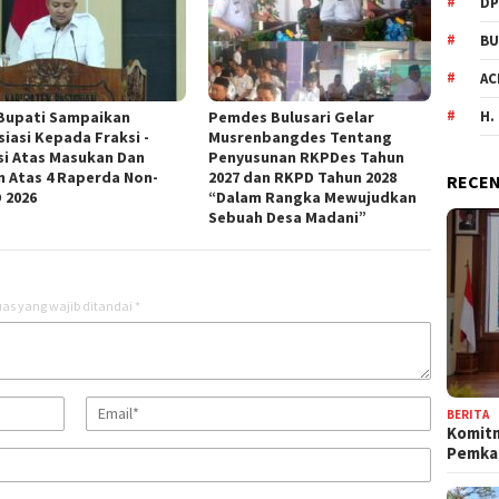
DP
BU
AC
Bupati Sampaikan
Pemdes Bulusari Gelar
H.
siasi Kepada Fraksi -
Musrenbangdes Tentang
si Atas Masukan Dan
Penyusunan RKPDes Tahun
n Atas 4 Raperda Non-
2027 dan RKPD Tahun 2028
RECEN
 2026
“Dalam Rangka Mewujudkan
Sebuah Desa Madani”
as yang wajib ditandai
*
BERITA
Komit
Pemka