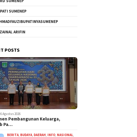
RD SUMENEP
PATI SUMENEP
HMADFAUZIBUPATINYASUMENEP
 ZAINAL ARIFIN
T POSTS
6 Agustus 2026
men Pembangunan Keluarga,
b Pa…
BERITA
,
BUDAYA
,
DAERAH
,
INFO
,
NASIONAL
,