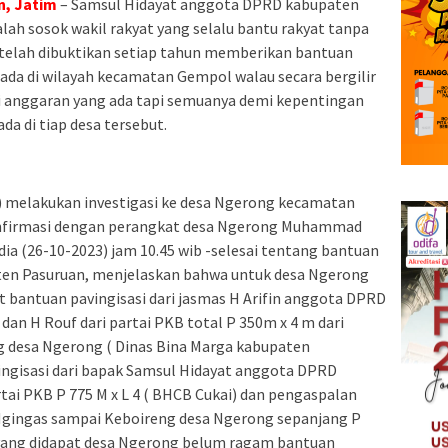
n, Jatim
– Samsul Hidayat anggota DPRD kabupaten
lah sosok wakil rakyat yang selalu bantu rakyat tanpa
as telah dibuktikan setiap tahun memberikan bantuan
ada di wilayah kecamatan Gempol walau secara bergilir
 anggaran yang ada tapi semuanya demi kepentingan
a di tiap desa tersebut.
3) melakukan investigasi ke desa Ngerong kecamatan
nfirmasi dengan perangkat desa Ngerong Muhammad
dia (26-10-2023) jam 10.45 wib -selesai tentang bantuan
en Pasuruan, menjelaskan bahwa untuk desa Ngerong
 bantuan pavingisasi dari jasmas H Arifin anggota DPRD
dan H Rouf dari partai PKB total P 350m x 4 m dari
g desa Ngerong ( Dinas Bina Marga kabupaten
ngisasi dari bapak Samsul Hidayat anggota DPRD
tai PKB P 775 M x L 4 ( BHCB Cukai) dan pengaspalan
 Ngingas sampai Keboireng desa Ngerong sepanjang P
k yang didapat desa Ngerong belum ragam bantuan