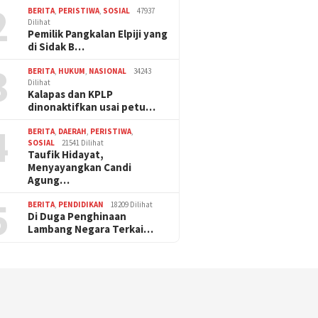
2
BERITA
,
PERISTIWA
,
SOSIAL
47937
Dilihat
Pemilik Pangkalan Elpiji yang
di Sidak B…
3
BERITA
,
HUKUM
,
NASIONAL
34243
Dilihat
Kalapas dan KPLP
dinonaktifkan usai petu…
4
BERITA
,
DAERAH
,
PERISTIWA
,
SOSIAL
21541 Dilihat
Taufik Hidayat,
Menyayangkan Candi
Agung…
5
BERITA
,
PENDIDIKAN
18209 Dilihat
Di Duga Penghinaan
Lambang Negara Terkai…