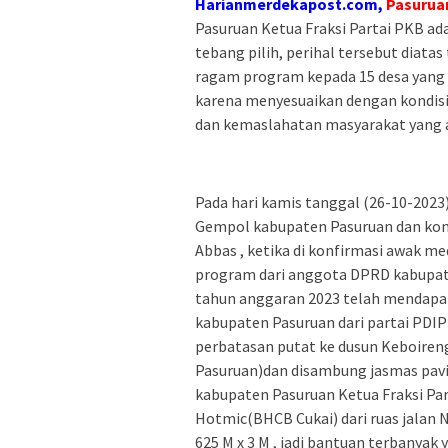
Harianmerdekapost.com,
Pasurua
Pasuruan Ketua Fraksi Partai PKB ada
tebang pilih, perihal tersebut diat
ragam program kepada 15 desa yang 
karena menyesuaikan dengan kondisi
dan kemaslahatan masyarakat yang ad
Pada hari kamis tanggal (26-10-202
Gempol kabupaten Pasuruan dan ko
Abbas , ketika di konfirmasi awak me
program dari anggota DPRD kabupat
tahun anggaran 2023 telah mendapat
kabupaten Pasuruan dari partai PDIP 
perbatasan putat ke dusun Keboiren
Pasuruan)dan disambung jasmas pavi
kabupaten Pasuruan Ketua Fraksi Par
Hotmic(BHCB Cukai) dari ruas jalan
625 M x 3 M , jadi bantuan terbanya