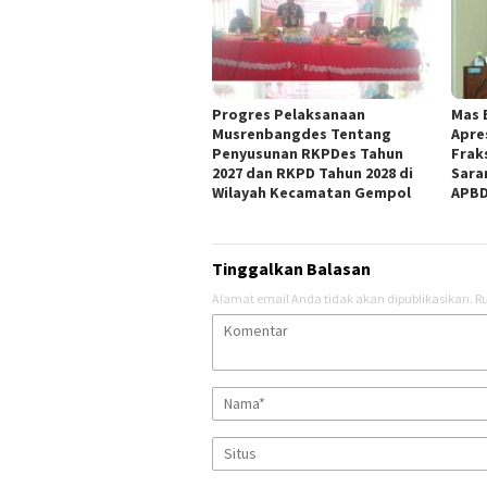
Progres Pelaksanaan
Mas 
Musrenbangdes Tentang
Apre
Penyusunan RKPDes Tahun
Frak
2027 dan RKPD Tahun 2028 di
Sara
Wilayah Kecamatan Gempol
APBD
Tinggalkan Balasan
Alamat email Anda tidak akan dipublikasikan.
Ru