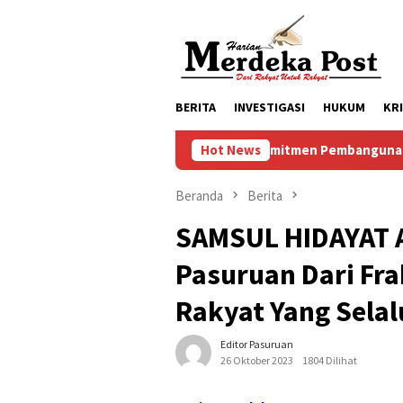
Loncat
ke
konten
BERITA
INVESTIGASI
HUKUM
KR
Komitmen Pembangunan Keluarga, Pemka
Hot News
Beranda
Berita
SAMSUL HIDAYAT 
Pasuruan Dari Fra
Rakyat Yang Sela
Editor Pasuruan
26 Oktober 2023
1804 Dilihat