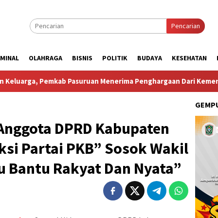
Pencarian
IMINAL
OLAHRAGA
BISNIS
POLITIK
BUDAYA
KESEHATAN
b Pasuruan Menerima Penghargaan Dari Kementerian Kependu
GEMPU
Anggota DPRD Kabupaten
ksi Partai PKB” Sosok Wakil
lu Bantu Rakyat Dan Nyata”