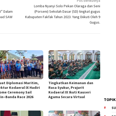
Pos berikutnya
Lomba Nyanyi Solo Pekan Olaraga dan Seni
U” Dalam
(Porseni) Sekolah Dasar (SD) tingkat gugus
mmad SAW
Kabupaten Fakfak Tahun 2023. Yang Diikuti Oleh 9
Gugus.
uat Diplomasi Maritim,
Tingkatkan Keimanan dan
ektur Kodaeral IX Hadiri
Rasa Syukur, Prajurit
ome Ceremony Sail
Kodaeral IX Ikuti Kauseri
in–Banda Race 2026
Agama Secara Virtual
TOPIK
SU