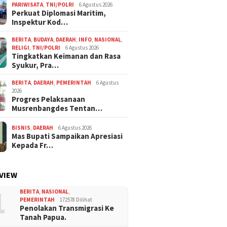
PARIWISATA
,
TNI/POLRI
6 Agustus 2026
Perkuat Diplomasi Maritim,
Inspektur Kod…
BERITA
,
BUDAYA
,
DAERAH
,
INFO
,
NASIONAL
,
RELIGI
,
TNI/POLRI
6 Agustus 2026
Tingkatkan Keimanan dan Rasa
Syukur, Pra…
BERITA
,
DAERAH
,
PEMERINTAH
6 Agustus
2026
Progres Pelaksanaan
Musrenbangdes Tentan…
BISNIS
,
DAERAH
6 Agustus 2026
Mas Bupati Sampaikan Apresiasi
Kepada Fr…
VIEW
1
BERITA
,
NASIONAL
,
PEMERINTAH
172578 Dilihat
Penolakan Transmigrasi Ke
Tanah Papua.