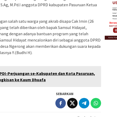
t S.Ag, M.Pd.I anggota DPRD kabupaten Pasuruan Ketua
gan salah satu warga yang akrab disapa Cak Imin (26
ang telah diberikan oleh bapak Samsul Hidayat,
nang dengan adanya bantuan program yang telah
k Samsul Hidayat mencalonkan diri sebagai anggota DPRD
a desa Ngerong akan memberikan dukungan suara kepada
asnya !!.(Budhi H).
 PDI-Perjuangan se-Kabupaten dan Kota Pasuruan,
ngkisan ke Kaum Dhuafa
SEBARKAN