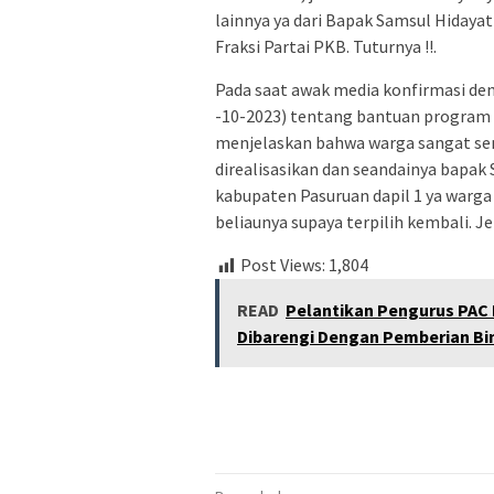
lainnya ya dari Bapak Samsul Hidaya
Fraksi Partai PKB. Tuturnya !!.
Pada saat awak media konfirmasi den
-10-2023) tentang bantuan program y
menjelaskan bahwa warga sangat se
direalisasikan dan seandainya bapa
kabupaten Pasuruan dapil 1 ya warg
beliaunya supaya terpilih kembali. Jel
Post Views:
1,804
READ
Pelantikan Pengurus PAC
Dibarengi Dengan Pemberian Bi