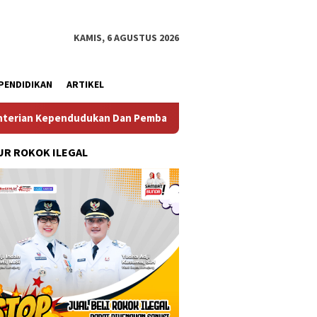
KAMIS, 6 AGUSTUS 2026
PENDIDIKAN
ARTIKEL
dukan Dan Pembangunan Keluarga
Perkuat Diplomasi Mar
R ROKOK ILEGAL