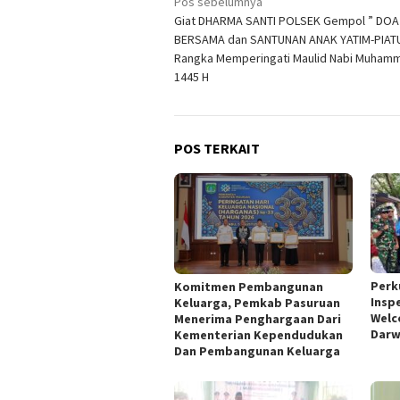
Navigasi
Pos sebelumnya
Giat DHARMA SANTI POLSEK Gempol ” DOA
pos
BERSAMA dan SANTUNAN ANAK YATIM-PIAT
Rangka Memperingati Maulid Nabi Muha
1445 H
POS TERKAIT
Perk
Komitmen Pembangunan
Insp
Keluarga, Pemkab Pasuruan
Welc
Menerima Penghargaan Dari
Darw
Kementerian Kependudukan
Dan Pembangunan Keluarga