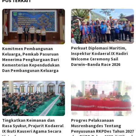
POS TERKAIT
Perkuat Diplomasi Maritim,
Komitmen Pembangunan
Inspektur Kodaeral IX Hadiri
Keluarga, Pemkab Pasuruan
Welcome Ceremony Sail
Menerima Penghargaan Dari
Darwin–Banda Race 2026
Kementerian Kependudukan
Dan Pembangunan Keluarga
Tingkatkan Keimanan dan
Progres Pelaksanaan
Rasa Syukur, Prajurit Kodaeral
Musrenbangdes Tentang
IX Ikuti Kauseri Agama Secara
Penyusunan RKPDes Tahun 2027