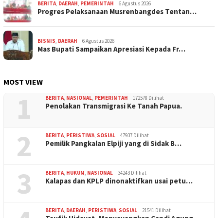
BERITA
,
DAERAH
,
PEMERINTAH
6 Agustus 2026
Progres Pelaksanaan Musrenbangdes Tentan…
BISNIS
,
DAERAH
6 Agustus 2026
Mas Bupati Sampaikan Apresiasi Kepada Fr…
MOST VIEW
1
BERITA
,
NASIONAL
,
PEMERINTAH
172578 Dilihat
Penolakan Transmigrasi Ke Tanah Papua.
2
BERITA
,
PERISTIWA
,
SOSIAL
47937 Dilihat
Pemilik Pangkalan Elpiji yang di Sidak B…
3
BERITA
,
HUKUM
,
NASIONAL
34243 Dilihat
Kalapas dan KPLP dinonaktifkan usai petu…
BERITA
,
DAERAH
,
PERISTIWA
,
SOSIAL
21541 Dilihat