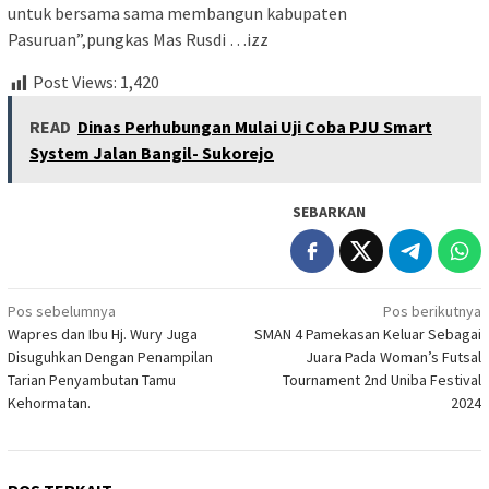
untuk bersama sama membangun kabupaten
Pasuruan”,pungkas Mas Rusdi …izz
Post Views:
1,420
READ
Dinas Perhubungan Mulai Uji Coba PJU Smart
System Jalan Bangil- Sukorejo
SEBARKAN
Navigasi
Pos sebelumnya
Pos berikutnya
Wapres dan Ibu Hj. Wury Juga
SMAN 4 Pamekasan Keluar Sebagai
pos
Disuguhkan Dengan Penampilan
Juara Pada Woman’s Futsal
Tarian Penyambutan Tamu
Tournament 2nd Uniba Festival
Kehormatan.
2024