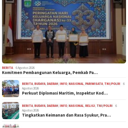
BERITA
6 Agustus 2026
Komitmen Pembangunan Keluarga, Pemkab Pa…
BERITA
,
BUDAYA
,
DAERAH
,
INFO
,
NASIONAL
,
PARIWISATA
,
TNI/POLRI
6
Agustus 2026
Perkuat Diplomasi Maritim, Inspektur Kod…
BERITA
,
BUDAYA
,
DAERAH
,
INFO
,
NASIONAL
,
RELIGI
,
TNI/POLRI
6
Agustus 2026
Tingkatkan Keimanan dan Rasa Syukur, Pra…