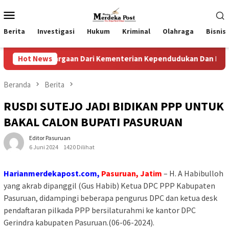
Loncat
Menu
ke
Mobile
konten
Berita
Investigasi
Hukum
Kriminal
Olahraga
Bisnis
hargaan Dari Kementerian Kependudukan Dan Pembangunan Ke
Hot News
Beranda
Berita
RUSDI SUTEJO JADI BIDIKAN PPP UNTUK
BAKAL CALON BUPATI PASURUAN
Editor Pasuruan
6 Juni 2024
1420 Dilihat
Harianmerdekapost.com,
Pasuruan, Jatim
– H. A Habibulloh
yang akrab dipanggil (Gus Habib) Ketua DPC PPP Kabupaten
Pasuruan, didampingi beberapa pengurus DPC dan ketua desk
pendaftaran pilkada PPP bersilaturahmi ke kantor DPC
Gerindra kabupaten Pasuruan.(06-06-2024).