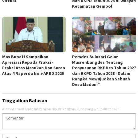
Virtual
dan RKPD Tahun 2028 di Wilayah
Kecamatan Gempol
Mas Bupati Sampaikan
Pemdes Bulusari Gelar
Apresiasi Kepada Fraksi -
Musrenbangdes Tentang
Fraksi Atas Masukan Dan Saran
Penyusunan RKPDes Tahun 2027
Atas 4 Raperda Non-APBD 2026
dan RKPD Tahun 2028 “Dalam
Rangka Mewujudkan Sebuah
Desa Madani”
Tinggalkan Balasan
Alamat email Anda tidak akan dipublikasikan.
Ruas yang wajib ditandai
*