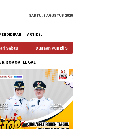
SABTU, 8 AGUSTUS 2026
PENDIDIKAN
ARTIKEL
 SKAB di BPRD Lumajang Oknum Dipaksa Kembalikan Uang Tanpa 
R ROKOK ILEGAL