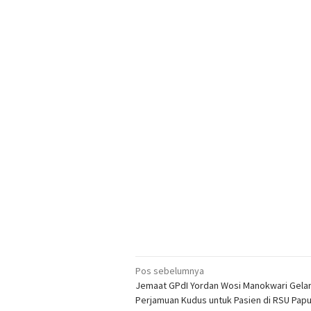
Navigasi
Pos sebelumnya
Jemaat GPdI Yordan Wosi Manokwari Gela
pos
Perjamuan Kudus untuk Pasien di RSU Papu