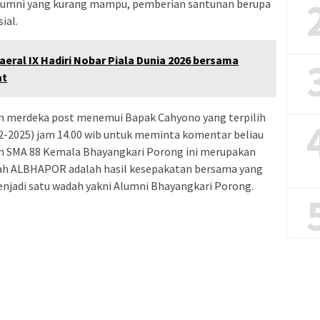
lumni yang kurang mampu, pemberian santunan berupa
ial.
eral IX Hadiri Nobar Piala Dunia 2026 bersama
at
ian merdeka post menemui Bapak Cahyono yang terpilih
-2025) jam 14.00 wib untuk meminta komentar beliau
n SMA 88 Kemala Bhayangkari Porong ini merupakan
dah ALBHAPOR adalah hasil kesepakatan bersama yang
menjadi satu wadah yakni Alumni Bhayangkari Porong.