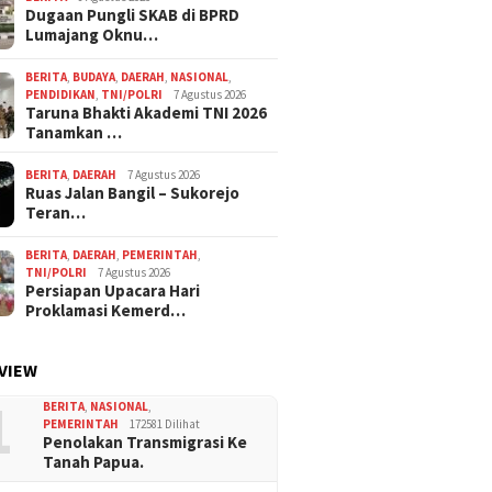
Dugaan Pungli SKAB di BPRD
Lumajang Oknu…
BERITA
,
BUDAYA
,
DAERAH
,
NASIONAL
,
PENDIDIKAN
,
TNI/POLRI
7 Agustus 2026
Taruna Bhakti Akademi TNI 2026
Tanamkan …
BERITA
,
DAERAH
7 Agustus 2026
Ruas Jalan Bangil – Sukorejo
Teran…
BERITA
,
DAERAH
,
PEMERINTAH
,
TNI/POLRI
7 Agustus 2026
Persiapan Upacara Hari
Proklamasi Kemerd…
VIEW
1
BERITA
,
NASIONAL
,
PEMERINTAH
172581 Dilihat
Penolakan Transmigrasi Ke
Tanah Papua.