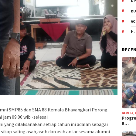
DP
BU
AC
H.
RECEN
Alumni SMP85 dan SMA 88 Kemala Bhayangkari Porong
BERITA
,
 jam 09.00 wib -selesai.
Progre
B…
i yang dilaksanakan setiap tahun ini adalah sebagai
sikap saling asah,asoh dan asih antar sesama alumni