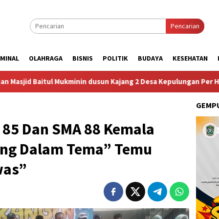
Pencarian
IMINAL
OLAHRAGA
BISNIS
POLITIK
BUDAYA
KESEHATAN
Kajang 2 Desa Kepulungan Per Hari Sabtu
Dugaan Pungli
GEMPU
 85 Dan SMA 88 Kemala
ong Dalam Tema” Temu
was”