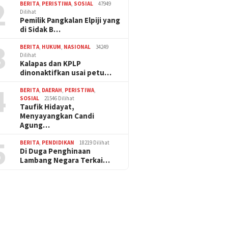
2
BERITA
,
PERISTIWA
,
SOSIAL
47949
Dilihat
Pemilik Pangkalan Elpiji yang
di Sidak B…
3
BERITA
,
HUKUM
,
NASIONAL
34249
Dilihat
Kalapas dan KPLP
dinonaktifkan usai petu…
4
BERITA
,
DAERAH
,
PERISTIWA
,
SOSIAL
21546 Dilihat
Taufik Hidayat,
Menyayangkan Candi
Agung…
5
BERITA
,
PENDIDIKAN
18219 Dilihat
Di Duga Penghinaan
Lambang Negara Terkai…