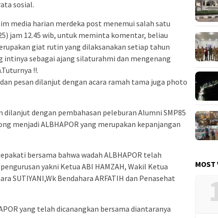
ata sosial.
Tim media harian merdeka post menemui salah satu
5) jam 12.45 wib, untuk meminta komentar, beliau
erupakan giat rutin yang dilaksanakan setiap tahun
g intinya sebagai ajang silaturahmi dan mengenang
Tuturnya !!.
 dan pesan dilanjut dengan acara ramah tama juga photo
an dilanjut dengan pembahasan peleburan Alumni SMP85
rong menjadi ALBHAPOR yang merupakan kepanjangan
disepakati bersama bahwa wadah ALBHAPOR telah
MOST 
Kepengurusan yakni Ketua ABI HAMZAH, Wakil Ketua
ahara SUTIYANI,Wk Bendahara ARFATIH dan Penasehat
APOR yang telah dicanangkan bersama diantaranya