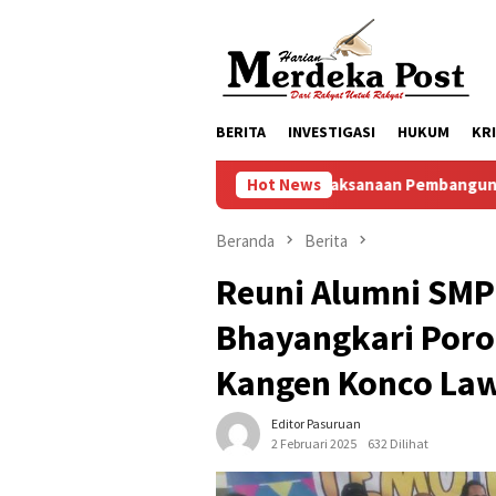
Loncat
ke
konten
BERITA
INVESTIGASI
HUKUM
KR
Progres Pelaksanaan Pembangunan Masjid Baitul Mukminin dusun 
Hot News
Beranda
Berita
Reuni Alumni SMP
Bhayangkari Por
Kangen Konco La
Editor Pasuruan
2 Februari 2025
632 Dilihat