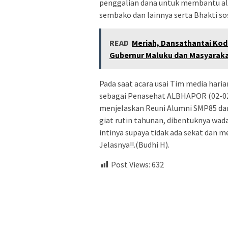
penggalian dana untuk membantu a
sembako dan lainnya serta Bhakti sos
READ
Meriah, Dansathantai Koda
Gubernur Maluku dan Masyarak
Pada saat acara usai Tim media har
sebagai Penasehat ALBHAPOR (02-02
menjelaskan Reuni Alumni SMP85 da
giat rutin tahunan, dibentuknya wa
intinya supaya tidak ada sekat dan 
Jelasnya!!.(Budhi H).
Post Views:
632