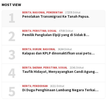
MOST VIEW
1
BERITA
,
NASIONAL
,
PEMERINTAH
172578 Dilihat
Penolakan Transmigrasi Ke Tanah Papua.
2
BERITA
,
PERISTIWA
,
SOSIAL
47938 Dilihat
Pemilik Pangkalan Elpiji yang di Sidak B…
3
BERITA
,
HUKUM
,
NASIONAL
34244 Dilihat
Kalapas dan KPLP dinonaktifkan usai petu…
4
BERITA
,
DAERAH
,
PERISTIWA
,
SOSIAL
21541 Dilihat
Taufik Hidayat, Menyayangkan Candi Agung…
5
BERITA
,
PENDIDIKAN
18211 Dilihat
Di Duga Penghinaan Lambang Negara Terkai…