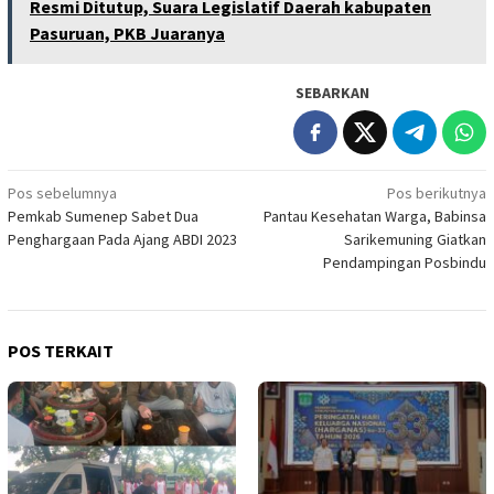
Resmi Ditutup, Suara Legislatif Daerah kabupaten
Pasuruan, PKB Juaranya
SEBARKAN
Navigasi
Pos sebelumnya
Pos berikutnya
Pemkab Sumenep Sabet Dua
Pantau Kesehatan Warga, Babinsa
pos
Penghargaan Pada Ajang ABDI 2023
Sarikemuning Giatkan
Pendampingan Posbindu
POS TERKAIT