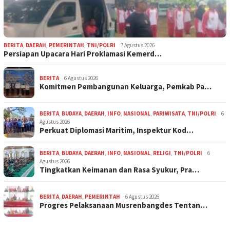
BERITA
,
DAERAH
,
PEMERINTAH
,
TNI/POLRI
7 Agustus 2026
Persiapan Upacara Hari Proklamasi Kemerd…
BERITA
6 Agustus 2026
Komitmen Pembangunan Keluarga, Pemkab Pa…
BERITA
,
BUDAYA
,
DAERAH
,
INFO
,
NASIONAL
,
PARIWISATA
,
TNI/POLRI
6
Agustus 2026
Perkuat Diplomasi Maritim, Inspektur Kod…
BERITA
,
BUDAYA
,
DAERAH
,
INFO
,
NASIONAL
,
RELIGI
,
TNI/POLRI
6
Agustus 2026
Tingkatkan Keimanan dan Rasa Syukur, Pra…
BERITA
,
DAERAH
,
PEMERINTAH
6 Agustus 2026
Progres Pelaksanaan Musrenbangdes Tentan…