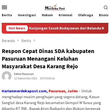
Loncat
Menu
ke
Mobile
konten
Berita
Investigasi
Hukum
Kriminal
Olahraga
Bisnis
 Kunjungan Sosok Budayawan dari Belanda Mr. Crues Collen
Hot News
Beranda
Berita
Respon Cepat Dinas SDA kabupaten
Pasuruan Menangani Keluhan
Masyarakat Desa Karang Rejo
Editor Pasuruan
13 September 2023
1675 Dilihat
Harianmerdekapost.com,
Pasuruan, Jatim
– Untuk
menghadapi musim penghujan yang segera datang, Kasun
Sanglut desa Karang Rejo kecamatan Gempol M Yunus yang
dibantu RT RW , Bapak Atim Rudianto dan Muksin bergerak