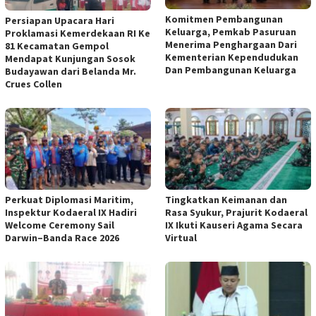
Komitmen Pembangunan
Persiapan Upacara Hari
Keluarga, Pemkab Pasuruan
Proklamasi Kemerdekaan RI Ke
Menerima Penghargaan Dari
81 Kecamatan Gempol
Kementerian Kependudukan
Mendapat Kunjungan Sosok
Dan Pembangunan Keluarga
Budayawan dari Belanda Mr.
Crues Collen
Perkuat Diplomasi Maritim,
Tingkatkan Keimanan dan
Inspektur Kodaeral IX Hadiri
Rasa Syukur, Prajurit Kodaeral
Welcome Ceremony Sail
IX Ikuti Kauseri Agama Secara
Darwin–Banda Race 2026
Virtual