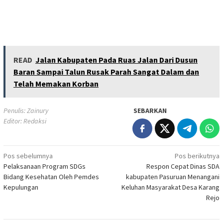
READ
Jalan Kabupaten Pada Ruas Jalan Dari Dusun
Baran Sampai Talun Rusak Parah Sangat Dalam dan
Telah Memakan Korban
Penulis: Zainury
SEBARKAN
Editor: Redaksi
Navigasi
Pos sebelumnya
Pos berikutnya
Pelaksanaan Program SDGs
Respon Cepat Dinas SDA
pos
Bidang Kesehatan Oleh Pemdes
kabupaten Pasuruan Menangani
Kepulungan
Keluhan Masyarakat Desa Karang
Rejo