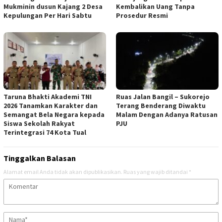
Mukminin dusun Kajang 2 Desa
Kembalikan Uang Tanpa
Kepulungan Per Hari Sabtu
Prosedur Resmi
Taruna Bhakti Akademi TNI
Ruas Jalan Bangil – Sukorejo
2026 Tanamkan Karakter dan
Terang Benderang Diwaktu
Semangat Bela Negara kepada
Malam Dengan Adanya Ratusan
Siswa Sekolah Rakyat
PJU
Terintegrasi 74 Kota Tual
Tinggalkan Balasan
Alamat email Anda tidak akan dipublikasikan.
Ruas yang wajib ditandai
*