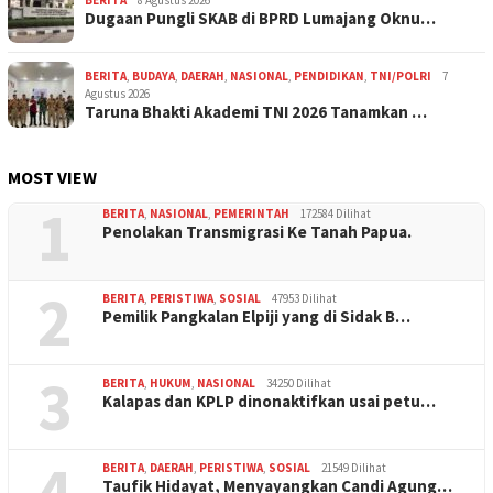
Dugaan Pungli SKAB di BPRD Lumajang Oknu…
BERITA
,
BUDAYA
,
DAERAH
,
NASIONAL
,
PENDIDIKAN
,
TNI/POLRI
7
Agustus 2026
Taruna Bhakti Akademi TNI 2026 Tanamkan …
MOST VIEW
1
BERITA
,
NASIONAL
,
PEMERINTAH
172584 Dilihat
Penolakan Transmigrasi Ke Tanah Papua.
2
BERITA
,
PERISTIWA
,
SOSIAL
47953 Dilihat
Pemilik Pangkalan Elpiji yang di Sidak B…
3
BERITA
,
HUKUM
,
NASIONAL
34250 Dilihat
Kalapas dan KPLP dinonaktifkan usai petu…
4
BERITA
,
DAERAH
,
PERISTIWA
,
SOSIAL
21549 Dilihat
Taufik Hidayat, Menyayangkan Candi Agung…