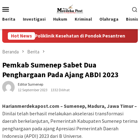
Loncat
Menu
ke
Mobile
konten
Berita
Investigasi
Hukum
Kriminal
Olahraga
Bisnis
Poliklinik Kesehatan di Pondok Pesantren
Hot News
Wakil Ketua 
Beranda
Berita
Pemkab Sumenep Sabet Dua
Penghargaan Pada Ajang ABDI 2023
Editor Sumenep
12 September 2023
1332 Dilihat
Harianmerdekapost.com – Sumenep, Madura, Jawa Timur –
Dinilai telah berhasil melakukan akselerasi transformasi
daerah berkelanjutan, Pemerintah Kabupaten Sumenep terima
penghargaan pada ajang Apresiasi Pemerintah Daerah
Indonesia (APDI) 2023 dari B Universe.