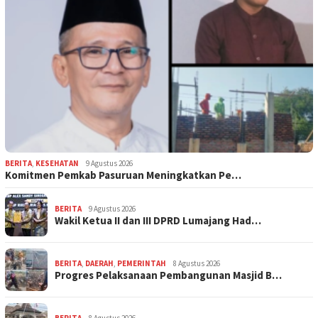
BERITA
,
KESEHATAN
9 Agustus 2026
Komitmen Pemkab Pasuruan Meningkatkan Pe…
BERITA
9 Agustus 2026
Wakil Ketua II dan III DPRD Lumajang Had…
BERITA
,
DAERAH
,
PEMERINTAH
8 Agustus 2026
Progres Pelaksanaan Pembangunan Masjid B…
BERITA
8 Agustus 2026