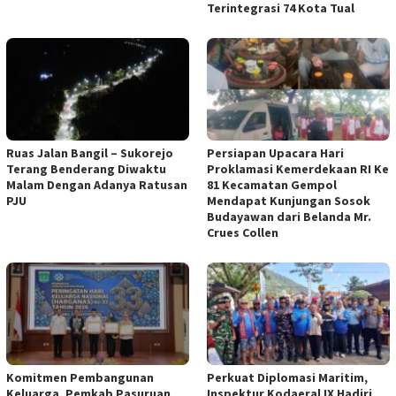
Terintegrasi 74 Kota Tual
Ruas Jalan Bangil – Sukorejo
Persiapan Upacara Hari
Terang Benderang Diwaktu
Proklamasi Kemerdekaan RI Ke
Malam Dengan Adanya Ratusan
81 Kecamatan Gempol
PJU
Mendapat Kunjungan Sosok
Budayawan dari Belanda Mr.
Crues Collen
Komitmen Pembangunan
Perkuat Diplomasi Maritim,
Keluarga, Pemkab Pasuruan
Inspektur Kodaeral IX Hadiri