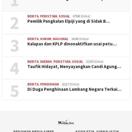
2
BERITA
,
PERISTIWA
,
SOSIAL
47948 Dilihat
Pemilik Pangkalan Elpiji yang di Sidak B…
3
BERITA
,
HUKUM
,
NASIONAL
34248 Dilihat
Kalapas dan KPLP dinonaktifkan usai petu…
4
BERITA
,
DAERAH
,
PERISTIWA
,
SOSIAL
21545 Dilihat
Taufik Hidayat, Menyayangkan Candi Agung…
5
BERITA
,
PENDIDIKAN
18217 Dilihat
Di Duga Penghinaan Lambang Negara Terkai…
PEDOMAN MEDIA SIBER
KODE ETIK JURNALISTIK