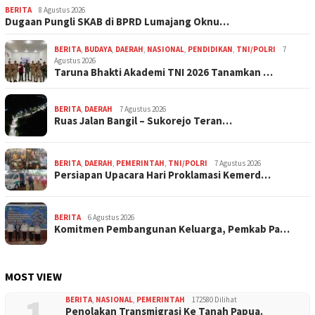
BERITA
8 Agustus 2026
Dugaan Pungli SKAB di BPRD Lumajang Oknu…
BERITA
,
BUDAYA
,
DAERAH
,
NASIONAL
,
PENDIDIKAN
,
TNI/POLRI
7
Agustus 2026
Taruna Bhakti Akademi TNI 2026 Tanamkan …
BERITA
,
DAERAH
7 Agustus 2026
Ruas Jalan Bangil – Sukorejo Teran…
BERITA
,
DAERAH
,
PEMERINTAH
,
TNI/POLRI
7 Agustus 2026
Persiapan Upacara Hari Proklamasi Kemerd…
BERITA
6 Agustus 2026
Komitmen Pembangunan Keluarga, Pemkab Pa…
MOST VIEW
1
BERITA
,
NASIONAL
,
PEMERINTAH
172580 Dilihat
Penolakan Transmigrasi Ke Tanah Papua.