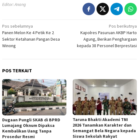
Editor: Anang
Navigasi
Pos sebelumnya
Pos berikutnya
Panen Melon Ke 4 Petik Ke 2
Kapolres Pasuruan AKBP Harto
pos
Sektor Ketahanan Pangan Desa
Agung, Berikan Penghargaan
Winong
kepada 38 Personel Berprestasi
POS TERKAIT
Taruna Bhakti Akademi TNI
Dugaan Pungli SKAB di BPRD
2026 Tanamkan Karakter dan
Lumajang Oknum Dipaksa
Semangat Bela Negara kepada
Kembalikan Uang Tanpa
Siswa Sekolah Rakyat
Prosedur Resmi