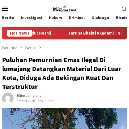
Loncat
Menu
ke
Mobile
konten
Berita
Investigasi
Hukum
Kriminal
Olahraga
Bisnis
ur Resmi
Hot News
Taruna Bhakti Akademi TNI 2026 Tanamkan Karak
Beranda
Berita
Puluhan Pemurnian Emas Ilegal Di
lumajang Datangkan Material Dari Luar
Kota, Diduga Ada Bekingan Kuat Dan
Terstruktur
Editor Lumajang
2 Maret 2026
565 Dilihat