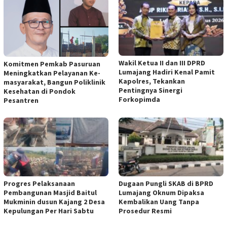
Wakil Ketua II dan III DPRD
Komitmen Pemkab Pasuruan
Lumajang Hadiri Kenal Pamit
Meningkatkan Pelayanan Ke-
Kapolres, Tekankan
masyarakat, Bangun Poliklinik
Pentingnya Sinergi
Kesehatan di Pondok
Forkopimda
Pesantren
Progres Pelaksanaan
Dugaan Pungli SKAB di BPRD
Pembangunan Masjid Baitul
Lumajang Oknum Dipaksa
Mukminin dusun Kajang 2 Desa
Kembalikan Uang Tanpa
Kepulungan Per Hari Sabtu
Prosedur Resmi