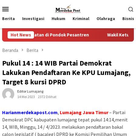
Loncat
Menu
ke
Mobile
konten
Berita
Investigasi
Hukum
Kriminal
Olahraga
Bisnis
hatan di Pondok Pesantren
Hot News
Wakil Ketua II dan III DPRD 
Beranda
Berita
Pukul 14 : 14 WIB Partai Demokrat
Lakukan Pendaftaran Ke KPU Lumajang,
Target 8 kursi DPRD
Editor Lumajang
14 Mei 2023
2372 Dilihat
Harianmerdekapost.com
,
Lumajang Jawa Timur
– Partai
Demokrat DPC kabupaten lumajang tepat pukul 14:14,menit
14, WIB, Minggu, 14 / 4/2023. melakukan pendaftaran bakal
calon legislatif ( bacaleg) DPRD ke Komisi Pemilihan Umum