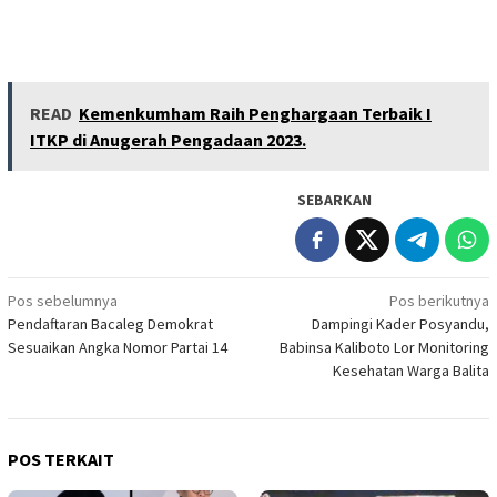
READ
Kemenkumham Raih Penghargaan Terbaik I
ITKP di Anugerah Pengadaan 2023.
SEBARKAN
Navigasi
Pos sebelumnya
Pos berikutnya
Pendaftaran Bacaleg Demokrat
Dampingi Kader Posyandu,
pos
Sesuaikan Angka Nomor Partai 14
Babinsa Kaliboto Lor Monitoring
Kesehatan Warga Balita
POS TERKAIT