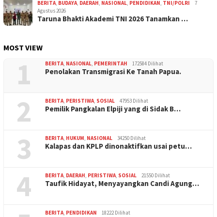
BERITA
,
BUDAYA
,
DAERAH
,
NASIONAL
,
PENDIDIKAN
,
TNI/POLRI
7
Agustus 2026
Taruna Bhakti Akademi TNI 2026 Tanamkan …
MOST VIEW
1
BERITA
,
NASIONAL
,
PEMERINTAH
172584 Dilihat
Penolakan Transmigrasi Ke Tanah Papua.
2
BERITA
,
PERISTIWA
,
SOSIAL
47953 Dilihat
Pemilik Pangkalan Elpiji yang di Sidak B…
3
BERITA
,
HUKUM
,
NASIONAL
34250 Dilihat
Kalapas dan KPLP dinonaktifkan usai petu…
4
BERITA
,
DAERAH
,
PERISTIWA
,
SOSIAL
21550 Dilihat
Taufik Hidayat, Menyayangkan Candi Agung…
BERITA
,
PENDIDIKAN
18222 Dilihat