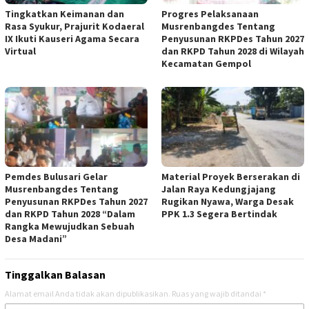
Tingkatkan Keimanan dan
Progres Pelaksanaan
Rasa Syukur, Prajurit Kodaeral
Musrenbangdes Tentang
IX Ikuti Kauseri Agama Secara
Penyusunan RKPDes Tahun 2027
Virtual
dan RKPD Tahun 2028 di Wilayah
Kecamatan Gempol
Pemdes Bulusari Gelar
Material Proyek Berserakan di
Musrenbangdes Tentang
Jalan Raya Kedungjajang
Penyusunan RKPDes Tahun 2027
Rugikan Nyawa, Warga Desak
dan RKPD Tahun 2028 “Dalam
PPK 1.3 Segera Bertindak
Rangka Mewujudkan Sebuah
Desa Madani”
Tinggalkan Balasan
Alamat email Anda tidak akan dipublikasikan.
Ruas yang wajib ditandai
*