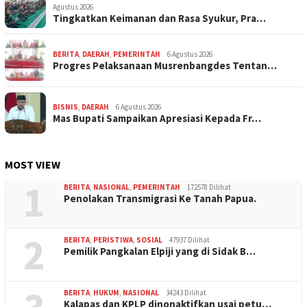
Agustus 2026
Tingkatkan Keimanan dan Rasa Syukur, Pra…
BERITA
,
DAERAH
,
PEMERINTAH
6 Agustus 2026
Progres Pelaksanaan Musrenbangdes Tentan…
BISNIS
,
DAERAH
6 Agustus 2026
Mas Bupati Sampaikan Apresiasi Kepada Fr…
MOST VIEW
1
BERITA
,
NASIONAL
,
PEMERINTAH
172578 Dilihat
Penolakan Transmigrasi Ke Tanah Papua.
2
BERITA
,
PERISTIWA
,
SOSIAL
47937 Dilihat
Pemilik Pangkalan Elpiji yang di Sidak B…
BERITA
,
HUKUM
,
NASIONAL
34243 Dilihat
Kalapas dan KPLP dinonaktifkan usai petu…