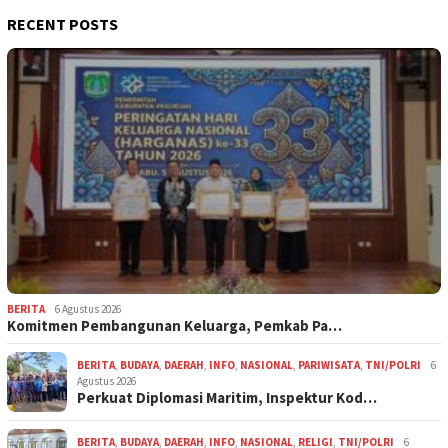
RECENT POSTS
BERITA
6 Agustus 2026
Komitmen Pembangunan Keluarga, Pemkab Pa…
BERITA
,
BUDAYA
,
DAERAH
,
INFO
,
NASIONAL
,
PARIWISATA
,
TNI/POLRI
6
Agustus 2026
Perkuat Diplomasi Maritim, Inspektur Kod…
BERITA
,
BUDAYA
,
DAERAH
,
INFO
,
NASIONAL
,
RELIGI
,
TNI/POLRI
6