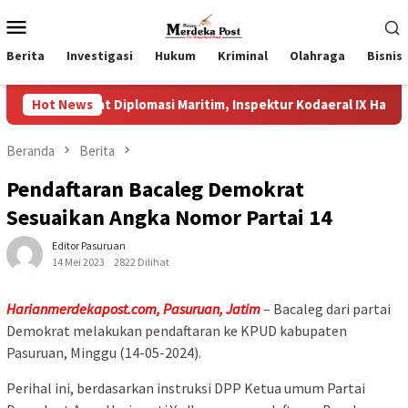
Loncat
Menu
ke
Mobile
konten
Berita
Investigasi
Hukum
Kriminal
Olahraga
Bisnis
uat Diplomasi Maritim, Inspektur Kodaeral IX Hadiri Welcome Ce
Hot News
Beranda
Berita
Pendaftaran Bacaleg Demokrat
Sesuaikan Angka Nomor Partai 14
Editor Pasuruan
14 Mei 2023
2822 Dilihat
Harianmerdekapost.com, Pasuruan, Jatim
– Bacaleg dari partai
Demokrat melakukan pendaftaran ke KPUD kabupaten
Pasuruan, Minggu (14-05-2024).
Perihal ini, berdasarkan instruksi DPP Ketua umum Partai