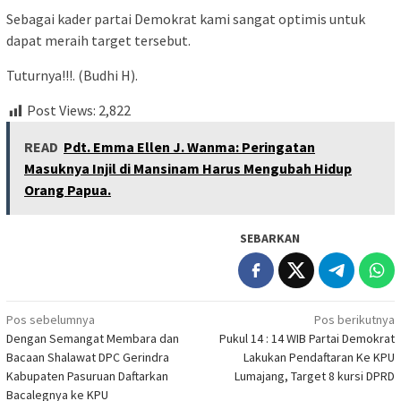
Sebagai kader partai Demokrat kami sangat optimis untuk
dapat meraih target tersebut.
Tuturnya!!!. (Budhi H).
Post Views:
2,822
READ
Pdt. Emma Ellen J. Wanma: Peringatan
Masuknya Injil di Mansinam Harus Mengubah Hidup
Orang Papua.
SEBARKAN
Navigasi
Pos sebelumnya
Pos berikutnya
Dengan Semangat Membara dan
Pukul 14 : 14 WIB Partai Demokrat
pos
Bacaan Shalawat DPC Gerindra
Lakukan Pendaftaran Ke KPU
Kabupaten Pasuruan Daftarkan
Lumajang, Target 8 kursi DPRD
Bacalegnya ke KPU