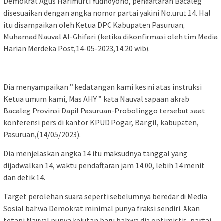
Demokrat Agus Harimurti Yudhoyono, pendaftaran Bacaleg
disesuaikan dengan angka nomor partai yakini No.urut 14. Hal
itu disampaikan oleh Ketua DPC Kabupaten Pasuruan,
Muhamad Nauval Al-Ghifari (ketika dikonfirmasi oleh tim Media
Harian Merdeka Post,14-05-2023,14.20 wib).
Dia menyampaikan ” kedatangan kami kesini atas instruksi
Ketua umum kami, Mas AHY ” kata Nauval sapaan akrab
Bacaleg Provinsi Dapil Pasuruan-Probolinggo tersebut saat
konferensi pers di kantor KPUD Pogar, Bangil, kabupaten,
Pasuruan,(14/05/2023).
Dia menjelaskan angka 14 itu maksudnya tanggal yang
dijadwalkan 14, waktu pendaftaran jam 14.00, lebih 14 menit
dan detik 14.
Target perolehan suara seperti sebelumnya beredar di Media
Sosial bahwa Demokrat minimal punya fraksi sendiri. Akan
tetapi Nauval punya kejutan baru bahwa dia optimistis, partai