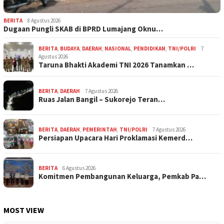
BERITA
8 Agustus 2026
Dugaan Pungli SKAB di BPRD Lumajang Oknu…
BERITA
,
BUDAYA
,
DAERAH
,
NASIONAL
,
PENDIDIKAN
,
TNI/POLRI
7
Agustus 2026
Taruna Bhakti Akademi TNI 2026 Tanamkan …
BERITA
,
DAERAH
7 Agustus 2026
Ruas Jalan Bangil – Sukorejo Teran…
BERITA
,
DAERAH
,
PEMERINTAH
,
TNI/POLRI
7 Agustus 2026
Persiapan Upacara Hari Proklamasi Kemerd…
BERITA
6 Agustus 2026
Komitmen Pembangunan Keluarga, Pemkab Pa…
MOST VIEW