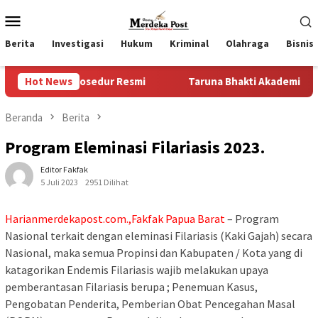
Loncat
Menu
ke
Mobile
konten
Berita
Investigasi
Hukum
Kriminal
Olahraga
Bisnis
Prosedur Resmi
Hot News
Taruna Bhakti Akademi TNI 2026 Tanamka
Beranda
Berita
Program Eleminasi Filariasis 2023.
Editor Fakfak
5 Juli 2023
2951 Dilihat
Harianmerdekapost.com.,Fakfak Papua Barat
– Program
Nasional terkait dengan eleminasi Filariasis (Kaki Gajah) secara
Nasional, maka semua Propinsi dan Kabupaten / Kota yang di
katagorikan Endemis Filariasis wajib melakukan upaya
pemberantasan Filariasis berupa ; Penemuan Kasus,
Pengobatan Penderita, Pemberian Obat Pencegahan Masal