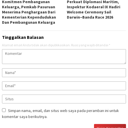
Komitmen Pembangunan
Perkuat Diplomasi Maritim,
Keluarga, Pemkab Pasuruan
Inspektur Kodaeral IX Hadiri
Menerima Penghargaan Dari
Welcome Ceremony Sail
Kementerian Kependudukan
Darwin–Banda Race 2026
Dan Pembangunan Keluarga
Tinggalkan Balasan
Alamat email Anda tidak akan dipublikasikan.
Ruas yang wajib ditandai
*
Simpan nama, email, dan situs web saya pada peramban ini untuk
komentar saya berikutnya.