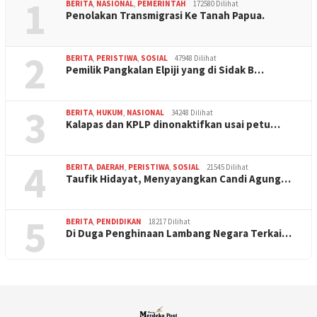
1
BERITA
,
NASIONAL
,
PEMERINTAH
172580 Dilihat
Penolakan Transmigrasi Ke Tanah Papua.
2
BERITA
,
PERISTIWA
,
SOSIAL
47948 Dilihat
Pemilik Pangkalan Elpiji yang di Sidak B…
3
BERITA
,
HUKUM
,
NASIONAL
34248 Dilihat
Kalapas dan KPLP dinonaktifkan usai petu…
4
BERITA
,
DAERAH
,
PERISTIWA
,
SOSIAL
21545 Dilihat
Taufik Hidayat, Menyayangkan Candi Agung…
5
BERITA
,
PENDIDIKAN
18217 Dilihat
Di Duga Penghinaan Lambang Negara Terkai…