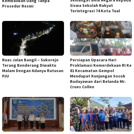
Semangat Bela Negara kepada
Kembalikan Uang Tanpa
Siswa Sekolah Rakyat
Prosedur Resmi
Terintegrasi 74 Kota Tual
Ruas Jalan Bangil – Sukorejo
Persiapan Upacara Hari
Terang Benderang Diwaktu
Proklamasi Kemerdekaan RI Ke
Malam Dengan Adanya Ratusan
81 Kecamatan Gempol
PJU
Mendapat Kunjungan Sosok
Budayawan dari Belanda Mr.
Crues Collen