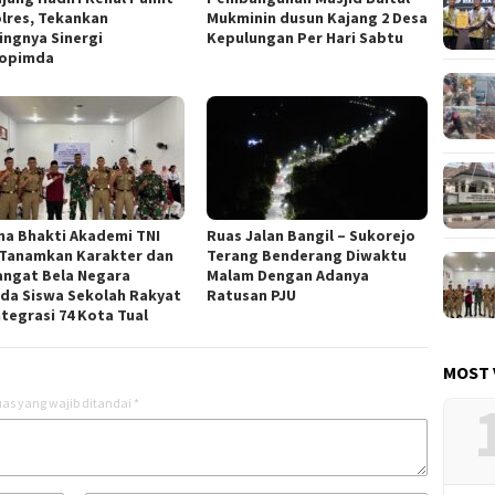
lres, Tekankan
Mukminin dusun Kajang 2 Desa
ingnya Sinergi
Kepulungan Per Hari Sabtu
opimda
na Bhakti Akademi TNI
Ruas Jalan Bangil – Sukorejo
 Tanamkan Karakter dan
Terang Benderang Diwaktu
ngat Bela Negara
Malam Dengan Adanya
da Siswa Sekolah Rakyat
Ratusan PJU
ntegrasi 74 Kota Tual
MOST 
as yang wajib ditandai
*