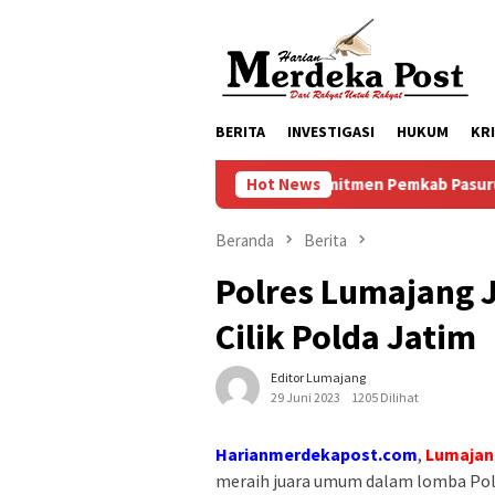
Loncat
ke
konten
BERITA
INVESTIGASI
HUKUM
KR
Komitmen Pemkab Pasuruan Meningkatkan
Hot News
Beranda
Berita
Polres Lumajang 
Cilik Polda Jatim
Editor Lumajang
29 Juni 2023
1205 Dilihat
Harianmerdekapost.com
,
Lumajan
meraih juara umum dalam lomba Polisi