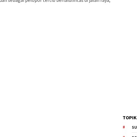
n sebagai pelopor tertib berlalulintas di jalan raya,”
TOPIK
SU