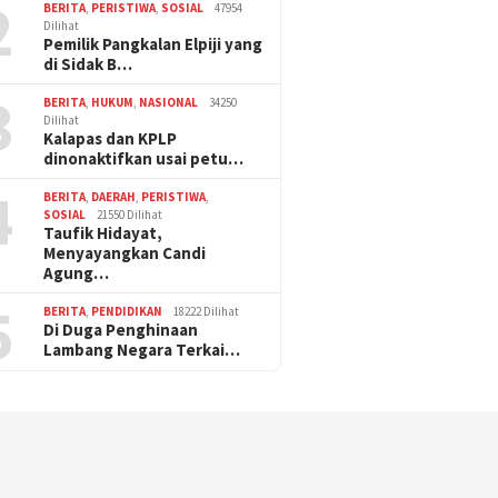
2
BERITA
,
PERISTIWA
,
SOSIAL
47954
Dilihat
Pemilik Pangkalan Elpiji yang
di Sidak B…
3
BERITA
,
HUKUM
,
NASIONAL
34250
Dilihat
Kalapas dan KPLP
dinonaktifkan usai petu…
4
BERITA
,
DAERAH
,
PERISTIWA
,
SOSIAL
21550 Dilihat
Taufik Hidayat,
Menyayangkan Candi
Agung…
5
BERITA
,
PENDIDIKAN
18222 Dilihat
Di Duga Penghinaan
Lambang Negara Terkai…