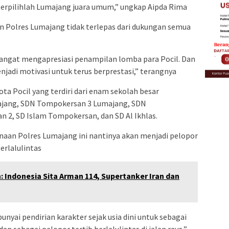
terpilihlah Lumajang juara umum,” ungkap Aipda Rima
n Polres Lumajang tidak terlepas dari dukungan semua
sangat mengapresiasi penampilan lomba para Pocil. Dan
adi motivasi untuk terus berprestasi,” terangnya
a Pocil yang terdiri dari enam sekolah besar
majang, SDN Tompokersan 3 Lumajang, SDN
n 2, SD Islam Tompokersan, dan SD Al Ikhlas.
inaan Polres Lumajang ini nantinya akan menjadi pelopor
erlalulintas
 Indonesia Sita Arman 114, Supertanker Iran dan
yai pendirian karakter sejak usia dini untuk sebagai