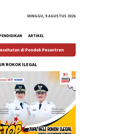
MINGGU, 9 AGUSTUS 2026
PENDIDIKAN
ARTIKEL
ndok Pesantren
Wakil Ketua II dan III DPRD Lumajang Had
R ROKOK ILEGAL