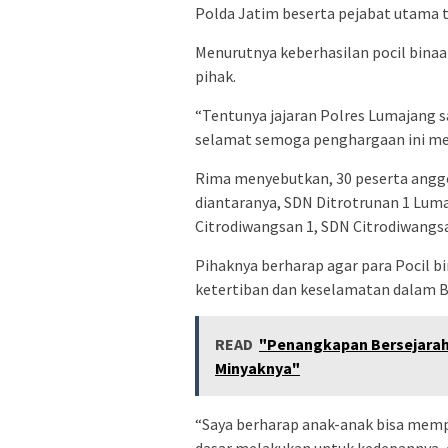
Polda Jatim beserta pejabat utama 
Menurutnya keberhasilan pocil binaa
pihak.
“Tentunya jajaran Polres Lumajang 
selamat semoga penghargaan ini menj
Rima menyebutkan, 30 peserta anggot
diantaranya, SDN Ditrotrunan 1 Lu
Citrodiwangsan 1, SDN Citrodiwangsa
Pihaknya berharap agar para Pocil b
ketertiban dan keselamatan dalam B
READ
"Penangkapan Bersejarah:
Minyaknya"
“Saya berharap anak-anak bisa mempun