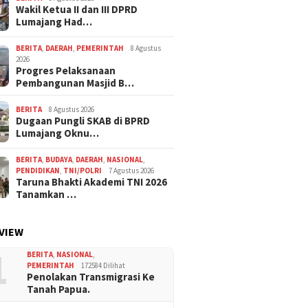
Wakil Ketua II dan III DPRD
Lumajang Had…
BERITA
,
DAERAH
,
PEMERINTAH
8 Agustus
2026
Progres Pelaksanaan
Pembangunan Masjid B…
BERITA
8 Agustus 2026
Dugaan Pungli SKAB di BPRD
Lumajang Oknu…
BERITA
,
BUDAYA
,
DAERAH
,
NASIONAL
,
PENDIDIKAN
,
TNI/POLRI
7 Agustus 2026
Taruna Bhakti Akademi TNI 2026
Tanamkan …
VIEW
1
BERITA
,
NASIONAL
,
PEMERINTAH
172584 Dilihat
Penolakan Transmigrasi Ke
Tanah Papua.