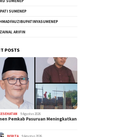
RD SUMENEP
PATI SUMENEP
HMADFAUZIBUPATINYASUMENEP
 ZAINAL ARIFIN
T POSTS
KESEHATAN
9 Agustus 2026
men Pemkab Pasuruan Meningkatkan
BERITA
9 Agustus 2026