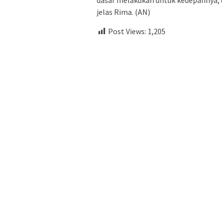
dasar melakukan untuk kedepannya, da
jelas Rima. (AN)
Post Views:
1,205