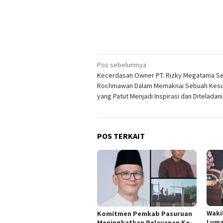
Navigasi
Pos sebelumnya
Kecerdasan Owner PT. Rizky Megatama Se
pos
Rochmawan Dalam Memaknai Sebuah Kes
yang Patut Menjadi Inspirasi dan Diteladani
POS TERKAIT
Wakil
Komitmen Pemkab Pasuruan
Luma
Meningkatkan Pelayanan Ke-