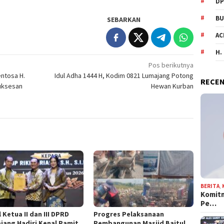
DP
BU
SEBARKAN
AC
H.
Pos berikutnya
ntosa H.
Idul Adha 1444 H, Kodim 0821 Lumajang Potong
RECEN
uksesan
Hewan Kurban
BERITA
,
Komit
Pe…
 Ketua II dan III DPRD
Progres Pelaksanaan
jang Hadiri Kenal Pamit
Pembangunan Masjid Baitul