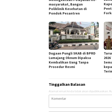
Kapo
masyarakat, Bangun
Pent
Poliklinik Kesehatan di
Fork
Pondok Pesantren
Dugaan Pungli SKAB di BPRD
Taru
Lumajang Oknum Dipaksa
2026
Kembalikan Uang Tanpa
Sema
Prosedur Resmi
kepa
Teri
Tinggalkan Balasan
Alamat email Anda tidak akan dipublikasikan.
Ru