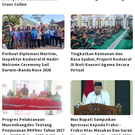
Crues Collen
Perkuat Diplomasi Maritim,
Tingkatkan Keimanan dan
Inspektur Kodaeral IX Hadiri
Rasa Syukur, Prajurit Kodaeral
Welcome Ceremony Sail
IX Ikuti Kauseri Agama Secara
Darwin–Banda Race 2026
Virtual
Progres Pelaksanaan
Mas Bupati Sampaikan
Musrenbangdes Tentang
Apresiasi Kepada Fraksi -
Penyusunan RKPDes Tahun 2027
Fraksi Atas Masukan Dan Saran