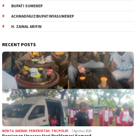
BUPATI SUMENEP
ACHMADFAUZIBUPATINYASUMENEP
H. ZAINAL ARIFIN
RECENT POSTS
BERITA
,
DAERAH
,
PEMERINTAH
,
TNI/POLRI
7 Agustus 2026
Persiapan Upacara Hari Proklamasi Kemerd…