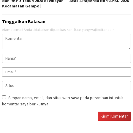
dan RKPD Tahun 2028 di Wilayah
Atas 4 Raperda Non-APBD 2026
Kecamatan Gempol
Tinggalkan Balasan
Alamat email Anda tidak akan dipublikasikan.
Ruas yang wajib ditandai
*
Simpan nama, email, dan situs web saya pada peramban ini untuk
komentar saya berikutnya.