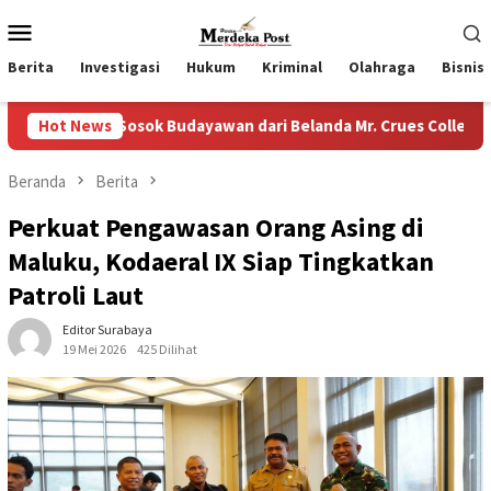
Loncat
Menu
ke
Mobile
konten
Berita
Investigasi
Hukum
Kriminal
Olahraga
Bisnis
Sosok Budayawan dari Belanda Mr. Crues Collen
Hot News
Komitme
Beranda
Berita
Perkuat Pengawasan Orang Asing di
Maluku, Kodaeral IX Siap Tingkatkan
Patroli Laut
Editor Surabaya
19 Mei 2026
425 Dilihat