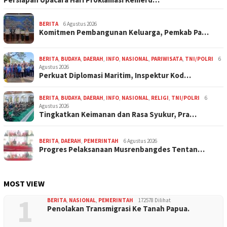
BERITA
6 Agustus 2026
Komitmen Pembangunan Keluarga, Pemkab Pa…
BERITA
,
BUDAYA
,
DAERAH
,
INFO
,
NASIONAL
,
PARIWISATA
,
TNI/POLRI
6
Agustus 2026
Perkuat Diplomasi Maritim, Inspektur Kod…
BERITA
,
BUDAYA
,
DAERAH
,
INFO
,
NASIONAL
,
RELIGI
,
TNI/POLRI
6
Agustus 2026
Tingkatkan Keimanan dan Rasa Syukur, Pra…
BERITA
,
DAERAH
,
PEMERINTAH
6 Agustus 2026
Progres Pelaksanaan Musrenbangdes Tentan…
MOST VIEW
1
BERITA
,
NASIONAL
,
PEMERINTAH
172578 Dilihat
Penolakan Transmigrasi Ke Tanah Papua.