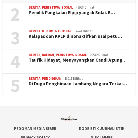
2
BERITA
,
PERISTIWA
,
SOSIAL
47938 Dilihat
Pemilik Pangkalan Elpiji yang di Sidak B…
3
BERITA
,
HUKUM
,
NASIONAL
34244 Dilihat
Kalapas dan KPLP dinonaktifkan usai petu…
4
BERITA
,
DAERAH
,
PERISTIWA
,
SOSIAL
21542 Dilihat
Taufik Hidayat, Menyayangkan Candi Agung…
5
BERITA
,
PENDIDIKAN
18211 Dilihat
Di Duga Penghinaan Lambang Negara Terkai…
PEDOMAN MEDIA SIBER
KODE ETIK JURNALISTIK
PRIVACY POLICY
DISCLAIMER