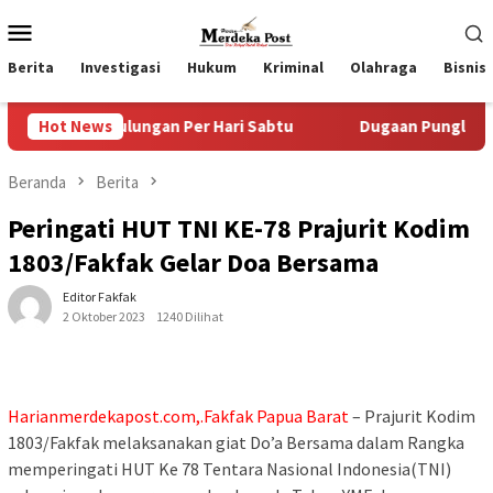
Loncat
Menu
ke
Mobile
konten
Berita
Investigasi
Hukum
Kriminal
Olahraga
Bisnis
lungan Per Hari Sabtu
Hot News
Dugaan Pungli SKAB di BPRD Luma
Beranda
Berita
Peringati HUT TNI KE-78 Prajurit Kodim
1803/Fakfak Gelar Doa Bersama
Editor Fakfak
2 Oktober 2023
1240 Dilihat
Harianmerdekapost.com,.Fakfak Papua Barat
– Prajurit Kodim
1803/Fakfak melaksanakan giat Do’a Bersama dalam Rangka
memperingati HUT Ke 78 Tentara Nasional Indonesia(TNI)