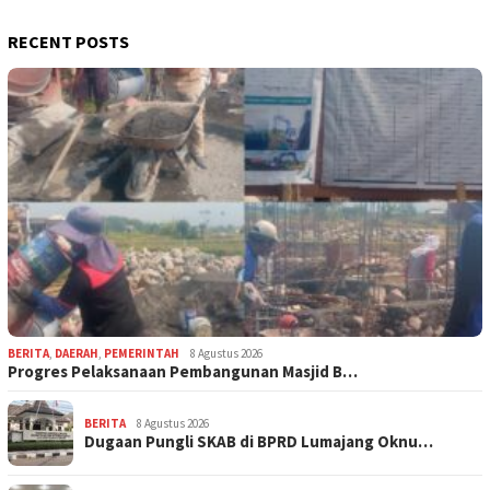
RECENT POSTS
BERITA
,
DAERAH
,
PEMERINTAH
8 Agustus 2026
Progres Pelaksanaan Pembangunan Masjid B…
BERITA
8 Agustus 2026
Dugaan Pungli SKAB di BPRD Lumajang Oknu…