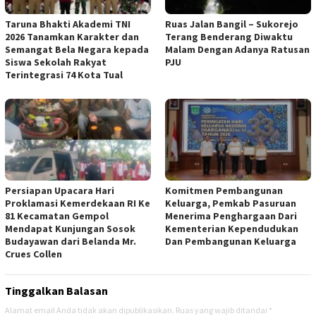
Taruna Bhakti Akademi TNI
Ruas Jalan Bangil – Sukorejo
2026 Tanamkan Karakter dan
Terang Benderang Diwaktu
Semangat Bela Negara kepada
Malam Dengan Adanya Ratusan
Siswa Sekolah Rakyat
PJU
Terintegrasi 74 Kota Tual
Persiapan Upacara Hari
Komitmen Pembangunan
Proklamasi Kemerdekaan RI Ke
Keluarga, Pemkab Pasuruan
81 Kecamatan Gempol
Menerima Penghargaan Dari
Mendapat Kunjungan Sosok
Kementerian Kependudukan
Budayawan dari Belanda Mr.
Dan Pembangunan Keluarga
Crues Collen
Tinggalkan Balasan
Alamat email Anda tidak akan dipublikasikan.
Ruas yang wajib ditandai
*