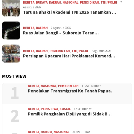
BERITA
,
BUDAYA
,
DAERAH
,
NASIONAL
,
PENDIDIKAN
,
TNI/POLRI
7
Agustus 2026
Taruna Bhakti Akademi TNI 2026 Tanamkan …
BERITA
,
DAERAH
7 Agustus 2026
Ruas Jalan Bangil – Sukorejo Teran…
BERITA
,
DAERAH
,
PEMERINTAH
,
TNI/POLRI
7 Agustus 2026
Persiapan Upacara Hari Proklamasi Kemerd…
MOST VIEW
1
BERITA
,
NASIONAL
,
PEMERINTAH
172581 Dilihat
Penolakan Transmigrasi Ke Tanah Papua.
2
BERITA
,
PERISTIWA
,
SOSIAL
47949 Dilihat
Pemilik Pangkalan Elpiji yang di Sidak B…
BERITA
,
HUKUM
,
NASIONAL
34249 Dilihat