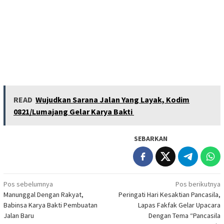
READ
Wujudkan Sarana Jalan Yang Layak, Kodim
0821/Lumajang Gelar Karya Bakti
SEBARKAN
Navigasi
Pos sebelumnya
Pos berikutnya
Manunggal Dengan Rakyat,
Peringati Hari Kesaktian Pancasila,
pos
Babinsa Karya Bakti Pembuatan
Lapas Fakfak Gelar Upacara
Jalan Baru
Dengan Tema “Pancasila