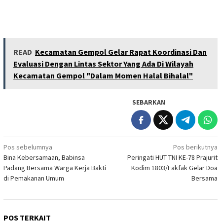
READ
Kecamatan Gempol Gelar Rapat Koordinasi Dan
Evaluasi Dengan Lintas Sektor Yang Ada Di Wilayah
Kecamatan Gempol "Dalam Momen Halal Bihalal"
SEBARKAN
Navigasi
Pos sebelumnya
Pos berikutnya
Bina Kebersamaan, Babinsa
Peringati HUT TNI KE-78 Prajurit
pos
Padang Bersama Warga Kerja Bakti
Kodim 1803/Fakfak Gelar Doa
di Pemakanan Umum
Bersama
POS TERKAIT