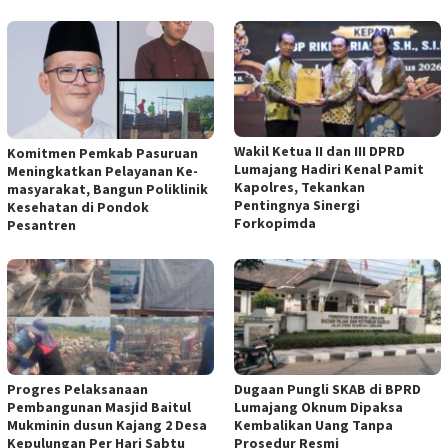
Wakil Ketua II dan III DPRD
Komitmen Pemkab Pasuruan
Lumajang Hadiri Kenal Pamit
Meningkatkan Pelayanan Ke-
Kapolres, Tekankan
masyarakat, Bangun Poliklinik
Pentingnya Sinergi
Kesehatan di Pondok
Forkopimda
Pesantren
Progres Pelaksanaan
Dugaan Pungli SKAB di BPRD
Pembangunan Masjid Baitul
Lumajang Oknum Dipaksa
Mukminin dusun Kajang 2 Desa
Kembalikan Uang Tanpa
Kepulungan Per Hari Sabtu
Prosedur Resmi