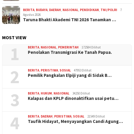
BERITA
,
BUDAYA
,
DAERAH
,
NASIONAL
,
PENDIDIKAN
,
TNI/POLRI
7
Agustus 2026
Taruna Bhakti Akademi TNI 2026 Tanamkan …
MOST VIEW
1
BERITA
,
NASIONAL
,
PEMERINTAH
172584 Dilihat
Penolakan Transmigrasi Ke Tanah Papua.
2
BERITA
,
PERISTIWA
,
SOSIAL
47953 Dilihat
Pemilik Pangkalan Elpiji yang di Sidak B…
3
BERITA
,
HUKUM
,
NASIONAL
34250 Dilihat
Kalapas dan KPLP dinonaktifkan usai petu…
4
BERITA
,
DAERAH
,
PERISTIWA
,
SOSIAL
21549 Dilihat
Taufik Hidayat, Menyayangkan Candi Agung…