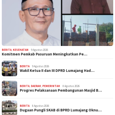
BERITA
,
KESEHATAN
9 Agustus 2026
Komitmen Pemkab Pasuruan Meningkatkan Pe…
BERITA
9 Agustus 2026
Wakil Ketua II dan III DPRD Lumajang Had…
BERITA
,
DAERAH
,
PEMERINTAH
8 Agustus 2026
Progres Pelaksanaan Pembangunan Masjid B…
BERITA
8 Agustus 2026
Dugaan Pungli SKAB di BPRD Lumajang Oknu…