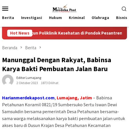
Loncat
Menu
ke
Mobile
konten
Berita
Investigasi
Hukum
Kriminal
Olahraga
Bisnis
n Poliklinik Kesehatan di Pondok Pesantren
Hot News
Wakil Ket
Beranda
Berita
Manunggal Dengan Rakyat, Babinsa
Karya Bakti Pembuatan Jalan Baru
Editor Lumajang
2 Oktober 2023
1873 Dilihat
Harianmerdekapost.com
,
Lumajang, Jatim
– Babinsa
Petahunan Koramil 0821/19 Sumbersuko Sertu Iswan Dewi
Samsukdin bersama pemerintah Desa Petahunan bersama-
sama warga melaksanakan karya bakti pembuatan jalan untuk
akses baru di Dusun Krajan Desa Petahunan Kecamatan