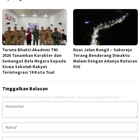
Taruna Bhakti Akademi TNI
Ruas Jalan Bangil – Sukorejo
2026 Tanamkan Karakter dan
Terang Benderang Diwaktu
Semangat Bela Negara kepada
Malam Dengan Adanya Ratusan
Siswa Sekolah Rakyat
PJU
Terintegrasi 74 Kota Tual
Tinggalkan Balasan
Alamat email Anda tidak akan dipublikasikan.
Ruas yang wajib ditandai
*