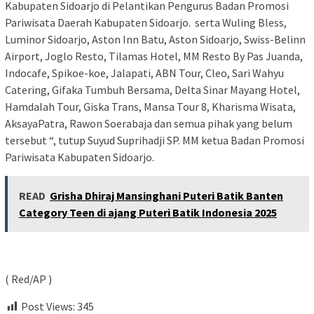
Kabupaten Sidoarjo di Pelantikan Pengurus Badan Promosi
Pariwisata Daerah Kabupaten Sidoarjo. serta Wuling Bless,
Luminor Sidoarjo, Aston Inn Batu, Aston Sidoarjo, Swiss-Belinn
Airport, Joglo Resto, Tilamas Hotel, MM Resto By Pas Juanda,
Indocafe, Spikoe-koe, Jalapati, ABN Tour, Cleo, Sari Wahyu
Catering, Gifaka Tumbuh Bersama, Delta Sinar Mayang Hotel,
Hamdalah Tour, Giska Trans, Mansa Tour 8, Kharisma Wisata,
AksayaPatra, Rawon Soerabaja dan semua pihak yang belum
tersebut “, tutup Suyud Suprihadji SP. MM ketua Badan Promosi
Pariwisata Kabupaten Sidoarjo.
READ
Grisha Dhiraj Mansinghani Puteri Batik Banten
Category Teen di ajang Puteri Batik Indonesia 2025
( Red/AP )
Post Views:
345