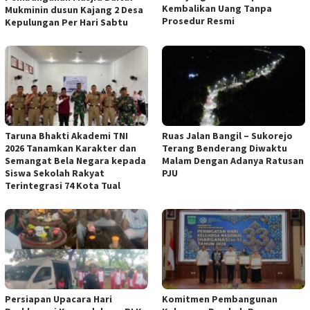
Kembalikan Uang Tanpa
Mukminin dusun Kajang 2 Desa
Prosedur Resmi
Kepulungan Per Hari Sabtu
Taruna Bhakti Akademi TNI
Ruas Jalan Bangil – Sukorejo
2026 Tanamkan Karakter dan
Terang Benderang Diwaktu
Semangat Bela Negara kepada
Malam Dengan Adanya Ratusan
Siswa Sekolah Rakyat
PJU
Terintegrasi 74 Kota Tual
Persiapan Upacara Hari
Komitmen Pembangunan