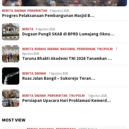
BERITA
,
DAERAH
,
PEMERINTAH
8 Agustus 2026
Progres Pelaksanaan Pembangunan Masjid B…
BERITA
8 Agustus 2026
Dugaan Pungli SKAB di BPRD Lumajang Oknu…
BERITA
,
BUDAYA
,
DAERAH
,
NASIONAL
,
PENDIDIKAN
,
TNI/POLRI
7
Agustus 2026
Taruna Bhakti Akademi TNI 2026 Tanamkan …
BERITA
,
DAERAH
7 Agustus 2026
Ruas Jalan Bangil – Sukorejo Teran…
BERITA
,
DAERAH
,
PEMERINTAH
,
TNI/POLRI
7 Agustus 2026
Persiapan Upacara Hari Proklamasi Kemerd…
MOST VIEW