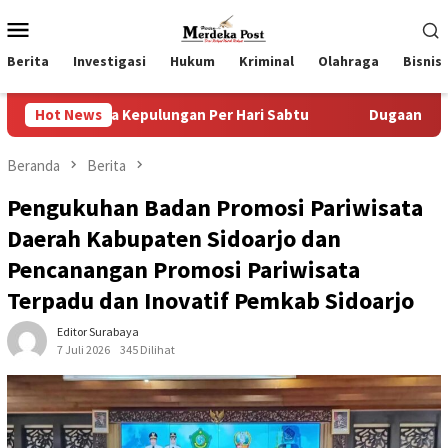
Loncat
Menu
ke
Mobile
konten
Berita
Investigasi
Hukum
Kriminal
Olahraga
Bisnis
ngan Per Hari Sabtu
Hot News
Dugaan Pungli SKAB di BPRD Lumaj
Beranda
Berita
Pengukuhan Badan Promosi Pariwisata
Daerah Kabupaten Sidoarjo dan
Pencanangan Promosi Pariwisata
Terpadu dan Inovatif Pemkab Sidoarjo
Editor Surabaya
7 Juli 2026
345 Dilihat