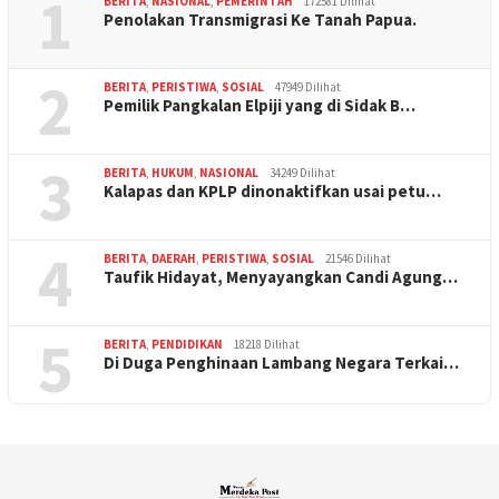
1
BERITA
,
NASIONAL
,
PEMERINTAH
172581 Dilihat
Penolakan Transmigrasi Ke Tanah Papua.
2
BERITA
,
PERISTIWA
,
SOSIAL
47949 Dilihat
Pemilik Pangkalan Elpiji yang di Sidak B…
3
BERITA
,
HUKUM
,
NASIONAL
34249 Dilihat
Kalapas dan KPLP dinonaktifkan usai petu…
4
BERITA
,
DAERAH
,
PERISTIWA
,
SOSIAL
21546 Dilihat
Taufik Hidayat, Menyayangkan Candi Agung…
5
BERITA
,
PENDIDIKAN
18218 Dilihat
Di Duga Penghinaan Lambang Negara Terkai…