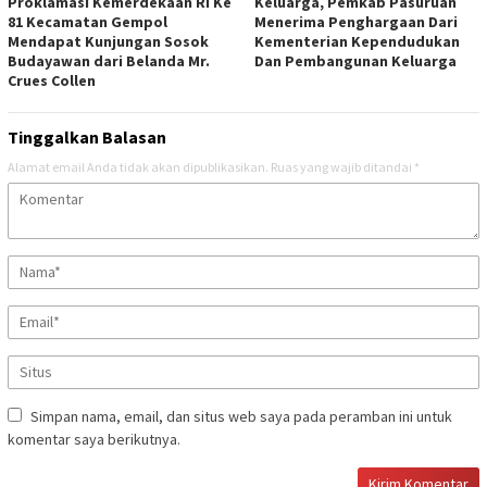
Proklamasi Kemerdekaan RI Ke
Keluarga, Pemkab Pasuruan
81 Kecamatan Gempol
Menerima Penghargaan Dari
Mendapat Kunjungan Sosok
Kementerian Kependudukan
Budayawan dari Belanda Mr.
Dan Pembangunan Keluarga
Crues Collen
Tinggalkan Balasan
Alamat email Anda tidak akan dipublikasikan.
Ruas yang wajib ditandai
*
Simpan nama, email, dan situs web saya pada peramban ini untuk
komentar saya berikutnya.