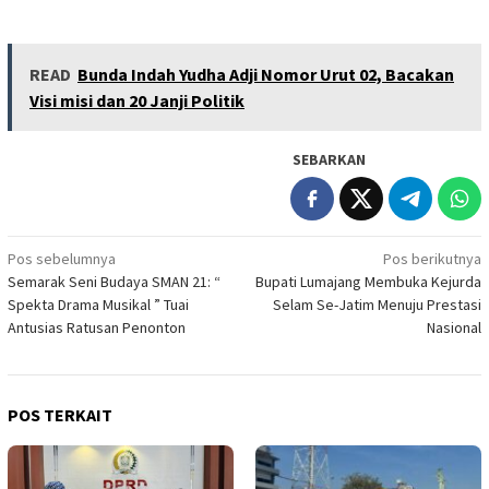
READ
Bunda Indah Yudha Adji Nomor Urut 02, Bacakan
Visi misi dan 20 Janji Politik
SEBARKAN
Navigasi
Pos sebelumnya
Pos berikutnya
Semarak Seni Budaya SMAN 21: “
Bupati Lumajang Membuka Kejurda
pos
Spekta Drama Musikal ” Tuai
Selam Se-Jatim Menuju Prestasi
Antusias Ratusan Penonton
Nasional
POS TERKAIT