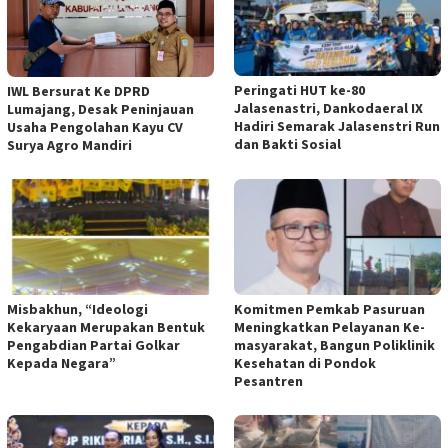
Peringati HUT ke-80
IWL Bersurat Ke DPRD
Jalasenastri, Dankodaeral IX
Lumajang, Desak Peninjauan
Hadiri Semarak Jalasenstri Run
Usaha Pengolahan Kayu CV
dan Bakti Sosial
Surya Agro Mandiri
Misbakhun, “Ideologi
Komitmen Pemkab Pasuruan
Kekaryaan Merupakan Bentuk
Meningkatkan Pelayanan Ke-
Pengabdian Partai Golkar
masyarakat, Bangun Poliklinik
Kepada Negara”
Kesehatan di Pondok
Pesantren