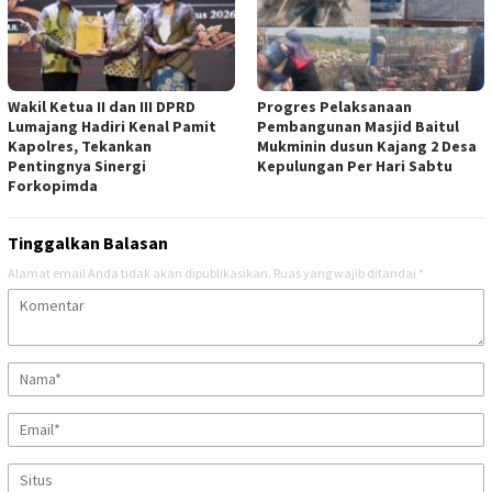
Wakil Ketua II dan III DPRD
Progres Pelaksanaan
Lumajang Hadiri Kenal Pamit
Pembangunan Masjid Baitul
Kapolres, Tekankan
Mukminin dusun Kajang 2 Desa
Pentingnya Sinergi
Kepulungan Per Hari Sabtu
Forkopimda
Tinggalkan Balasan
Alamat email Anda tidak akan dipublikasikan.
Ruas yang wajib ditandai
*