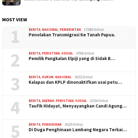
MOST VIEW
1
BERITA
,
NASIONAL
,
PEMERINTAH
172586 Dilihat
Penolakan Transmigrasi Ke Tanah Papua.
2
BERITA
,
PERISTIWA
,
SOSIAL
47956 Dilihat
Pemilik Pangkalan Elpiji yang di Sidak B…
3
BERITA
,
HUKUM
,
NASIONAL
34252 Dilihat
Kalapas dan KPLP dinonaktifkan usai petu…
4
BERITA
,
DAERAH
,
PERISTIWA
,
SOSIAL
21554 Dilihat
Taufik Hidayat, Menyayangkan Candi Agung…
5
BERITA
,
PENDIDIKAN
18225 Dilihat
Di Duga Penghinaan Lambang Negara Terkai…