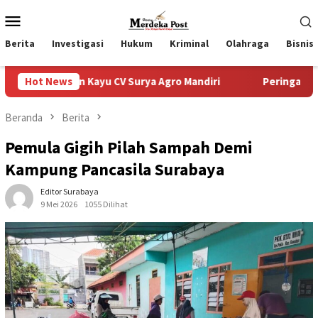
Loncat
Menu
ke
Mobile
konten
Berita
Investigasi
Hukum
Kriminal
Olahraga
Bisnis
u CV Surya Agro Mandiri
Hot News
Peringati HUT ke-80 Jalasenastri
Beranda
Berita
Pemula Gigih Pilah Sampah Demi
Kampung Pancasila Surabaya
Editor Surabaya
9 Mei 2026
1055 Dilihat