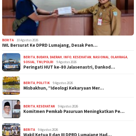
BERITA
10 Agustus 2026
IWL Bersurat Ke DPRD Lumajang, Desak Pen…
BERITA
,
BUDAYA
,
DAERAH
,
INFO
,
KESEHATAN
,
NASIONAL
,
OLAHRAGA
,
SOSIAL
,
TNI/POLRI
9 Agustus 2026
Peringati HUT ke-80 Jalasenastri, Dankod…
BERITA
,
POLITIK
9 Agustus 2026
Misbakhun, “Ideologi Kekaryaan Mer…
BERITA
,
KESEHATAN
9 Agustus 2026
Komitmen Pemkab Pasuruan Meningkatkan Pe…
BERITA
9 Agustus 2026
Wakil Ketua II dan III DPRD Lumajang Had…