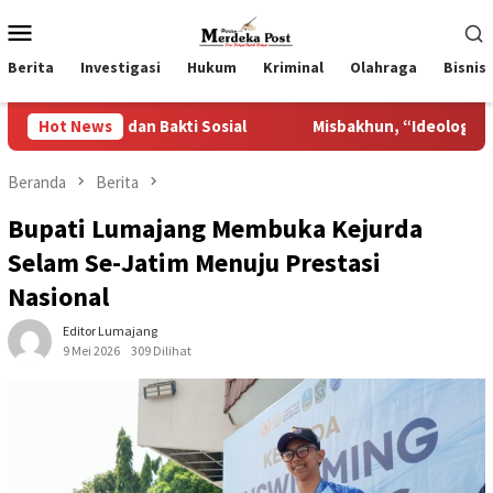
Loncat
Menu
ke
Mobile
konten
Berita
Investigasi
Hukum
Kriminal
Olahraga
Bisnis
dan Bakti Sosial
Hot News
Misbakhun, “Ideologi Kekaryaan Merupa
Beranda
Berita
Bupati Lumajang Membuka Kejurda
Selam Se-Jatim Menuju Prestasi
Nasional
Editor Lumajang
9 Mei 2026
309 Dilihat