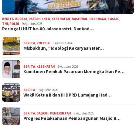
BERITA
,
BUDAYA
,
DAERAH
,
INFO
,
KESEHATAN
,
NASIONAL
,
OLAHRAGA
,
SOSIAL
,
TNI/POLRI
9 Agustus 2026
Peringati HUT ke-80 Jalasenastri, Dankod…
BERITA
,
POLITIK
9 Agustus 2026
Misbakhun, “Ideologi Kekaryaan Mer…
BERITA
,
KESEHATAN
9 Agustus 2026
Komitmen Pemkab Pasuruan Meningkatkan Pe…
BERITA
9 Agustus 2026
Wakil Ketua II dan III DPRD Lumajang Had…
BERITA
,
DAERAH
,
PEMERINTAH
8 Agustus 2026
Progres Pelaksanaan Pembangunan Masjid B…