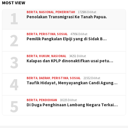
MOST VIEW
1
BERITA
,
NASIONAL
,
PEMERINTAH
172586 Dilihat
Penolakan Transmigrasi Ke Tanah Papua.
2
BERITA
,
PERISTIWA
,
SOSIAL
47956 Dilihat
Pemilik Pangkalan Elpiji yang di Sidak B…
3
BERITA
,
HUKUM
,
NASIONAL
34251 Dilihat
Kalapas dan KPLP dinonaktifkan usai petu…
4
BERITA
,
DAERAH
,
PERISTIWA
,
SOSIAL
21552 Dilihat
Taufik Hidayat, Menyayangkan Candi Agung…
5
BERITA
,
PENDIDIKAN
18225 Dilihat
Di Duga Penghinaan Lambang Negara Terkai…