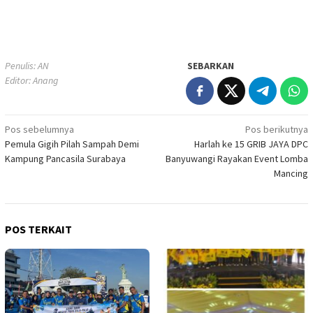
Penulis: AN
SEBARKAN
Editor: Anang
Navigasi
Pos sebelumnya
Pos berikutnya
Pemula Gigih Pilah Sampah Demi
Harlah ke 15 GRIB JAYA DPC
pos
Kampung Pancasila Surabaya
Banyuwangi Rayakan Event Lomba
Mancing
POS TERKAIT