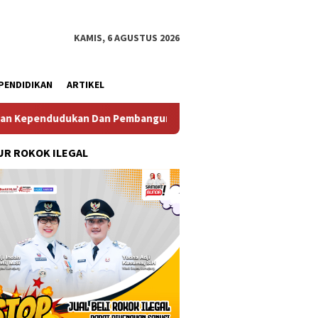
KAMIS, 6 AGUSTUS 2026
PENDIDIKAN
ARTIKEL
bangunan Keluarga
Perkuat Diplomasi Maritim, Inspektu
R ROKOK ILEGAL