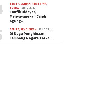
4
BERITA
,
DAERAH
,
PERISTIWA
,
SOSIAL
21541 Dilihat
Taufik Hidayat,
Menyayangkan Candi
Agung…
5
BERITA
,
PENDIDIKAN
18210 Dilihat
Di Duga Penghinaan
Lambang Negara Terkai…