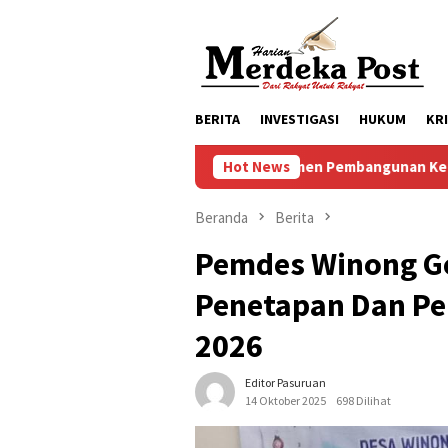
Loncat
ke
konten
BERITA
INVESTIGASI
HUKUM
KR
Komitmen Pembangunan Keluarga, Pemkab Pasuruan Me
Hot News
Beranda
Berita
Pemdes Winong Ge
Penetapan Dan P
2026
Editor Pasuruan
14 Oktober 2025
698 Dilihat