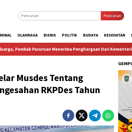
Pencarian
IMINAL
OLAHRAGA
BISNIS
POLITIK
BUDAYA
KESEHATAN
nerima Penghargaan Dari Kementerian Kependudukan Dan Pem
GEMPU
lar Musdes Tentang
engesahan RKPDes Tahun