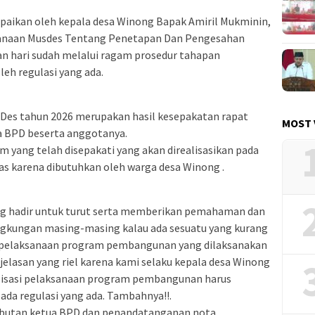
aikan oleh kepala desa Winong Bapak Amiril Mukminin,
anaan Musdes Tentang Penetapan Dan Pengesahan
n hari sudah melalui ragam prosedur tahapan
eh regulasi yang ada.
es tahun 2026 merupakan hasil kesepakatan rapat
MOST 
 BPD beserta anggotanya.
 yang telah disepakati yang akan direalisasikan pada
tas karena dibutuhkan oleh warga desa Winong .
ng hadir untuk turut serta memberikan pemahaman dan
ingkungan masing-masing kalau ada sesuatu yang kurang
si pelaksanaan program pembangunan yang dilaksanakan
elasan yang riel karena kami selaku kepala desa Winong
lisasi pelaksanaan program pembangunan harus
ada regulasi yang ada. Tambahnya!!.
mbutan ketua BPD dan penandatanganan nota