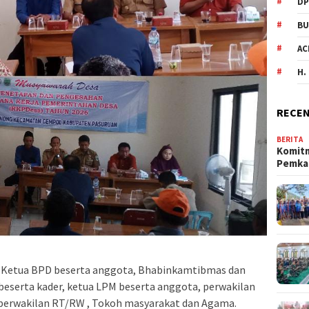
DP
BU
AC
H.
RECEN
BERITA
Komit
Pemka
, Ketua BPD beserta anggota, Bhabinkamtibmas dan
beserta kader, ketua LPM beserta anggota, perwakilan
 perwakilan RT/RW , Tokoh masyarakat dan Agama.