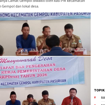
aranya Camat Gempol diwakili oleh kasi PM kecamatan
 Gempol dan lokal desa.
TOPIK
SU