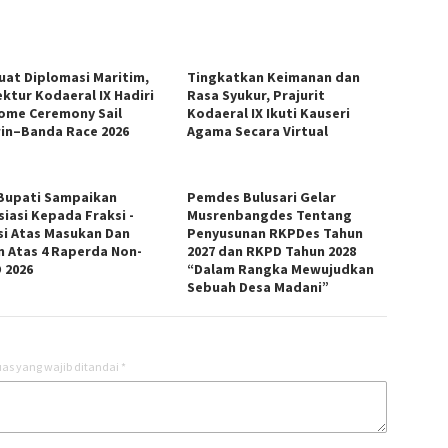
uat Diplomasi Maritim,
Tingkatkan Keimanan dan
ektur Kodaeral IX Hadiri
Rasa Syukur, Prajurit
ome Ceremony Sail
Kodaeral IX Ikuti Kauseri
in–Banda Race 2026
Agama Secara Virtual
Bupati Sampaikan
Pemdes Bulusari Gelar
siasi Kepada Fraksi -
Musrenbangdes Tentang
si Atas Masukan Dan
Penyusunan RKPDes Tahun
n Atas 4 Raperda Non-
2027 dan RKPD Tahun 2028
 2026
“Dalam Rangka Mewujudkan
Sebuah Desa Madani”
as yang wajib ditandai
*