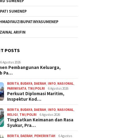
RD SUMENEP
PATI SUMENEP
HMADFAUZIBUPATINYASUMENEP
 ZAINAL ARIFIN
T POSTS
6 Agustus 2026
men Pembangunan Keluarga,
b Pa…
BERITA
,
BUDAYA
,
DAERAH
,
INFO
,
NASIONAL
,
PARIWISATA
,
TNI/POLRI
6 Agustus 2026
Perkuat Diplomasi Maritim,
Inspektur Kod…
BERITA
,
BUDAYA
,
DAERAH
,
INFO
,
NASIONAL
,
RELIGI
,
TNI/POLRI
6 Agustus 2026
Tingkatkan Keimanan dan Rasa
Syukur, Pra…
BERITA
,
DAERAH
,
PEMERINTAH
6 Agustus