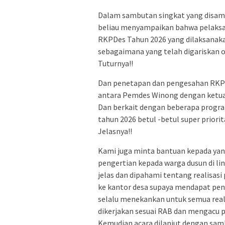
Dalam sambutan singkat yang disamp
beliau menyampaikan bahwa pelaks
RKPDes Tahun 2026 yang dilaksanaka
sebagaimana yang telah digariskan ol
Tuturnya!!
Dan penetapan dan pengesahan RKPD
antara Pemdes Winong dengan ketua
Dan berkait dengan beberapa program
tahun 2026 betul -betul super priori
Jelasnya!!
Kami juga minta bantuan kepada ya
pengertian kepada warga dusun di l
jelas dan dipahami tentang realisa
ke kantor desa supaya mendapat penj
selalu menekankan untuk semua rea
dikerjakan sesuai RAB dan mengacu p
Kemudian acara dilanjut dengan sa