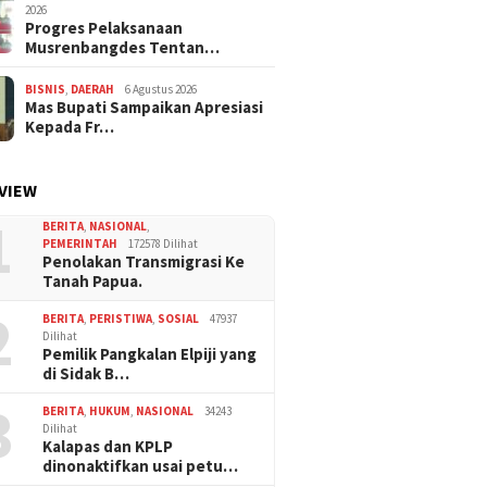
2026
Progres Pelaksanaan
Musrenbangdes Tentan…
BISNIS
,
DAERAH
6 Agustus 2026
Mas Bupati Sampaikan Apresiasi
Kepada Fr…
VIEW
1
BERITA
,
NASIONAL
,
PEMERINTAH
172578 Dilihat
Penolakan Transmigrasi Ke
Tanah Papua.
2
BERITA
,
PERISTIWA
,
SOSIAL
47937
Dilihat
Pemilik Pangkalan Elpiji yang
di Sidak B…
3
BERITA
,
HUKUM
,
NASIONAL
34243
Dilihat
Kalapas dan KPLP
dinonaktifkan usai petu…