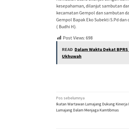
kesepahaman, dilanjut sambutan dar
kecamatan Gempol dan sambutan dar
Gempol Bapak Eko Subekti S.Pd dan 
( Budhi H).
Post Views:
698
READ
Dalam Waktu Dekat BPRS
Ukhuwah
Navigasi
Pos sebelumnya
Ikatan Wartawan Lumajang Dukung Kinerja 
pos
Lumajang Dalam Menjaga Kamtibmas