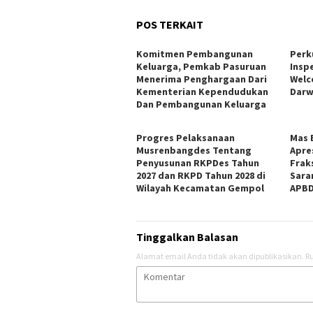
POS TERKAIT
Komitmen Pembangunan
Perk
Keluarga, Pemkab Pasuruan
Insp
Menerima Penghargaan Dari
Welc
Kementerian Kependudukan
Darw
Dan Pembangunan Keluarga
Progres Pelaksanaan
Mas 
Musrenbangdes Tentang
Apre
Penyusunan RKPDes Tahun
Frak
2027 dan RKPD Tahun 2028 di
Sara
Wilayah Kecamatan Gempol
APBD
Tinggalkan Balasan
Alamat email Anda tidak akan dipublikasikan.
Ru