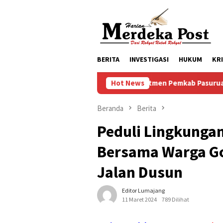
Loncat
ke
konten
BERITA
INVESTIGASI
HUKUM
KR
Komitmen Pemkab Pasuruan Meningkatkan 
Hot News
Beranda
Berita
Peduli Lingkungan
Bersama Warga G
Jalan Dusun
Editor Lumajang
11 Maret 2024
789 Dilihat