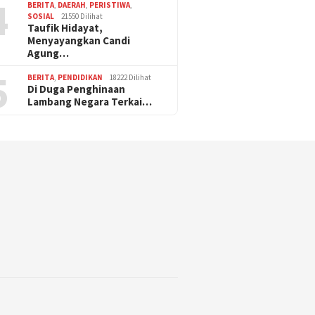
4
BERITA
,
DAERAH
,
PERISTIWA
,
SOSIAL
21550 Dilihat
Taufik Hidayat,
Menyayangkan Candi
Agung…
5
BERITA
,
PENDIDIKAN
18222 Dilihat
Di Duga Penghinaan
Lambang Negara Terkai…