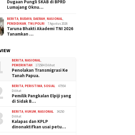
Dugaan Pungli SKAB di BPRD
Lumajang Oknu…
BERITA
,
BUDAYA
,
DAERAH
,
NASIONAL
,
PENDIDIKAN
,
TNI/POLRI
7 Agustus 2026
Taruna Bhakti Akademi TNI 2026
Tanamkan …
VIEW
1
BERITA
,
NASIONAL
,
PEMERINTAH
172584 Dilihat
Penolakan Transmigrasi Ke
Tanah Papua.
2
BERITA
,
PERISTIWA
,
SOSIAL
47954
Dilihat
Pemilik Pangkalan Elpiji yang
di Sidak B…
3
BERITA
,
HUKUM
,
NASIONAL
34250
Dilihat
Kalapas dan KPLP
dinonaktifkan usai petu…