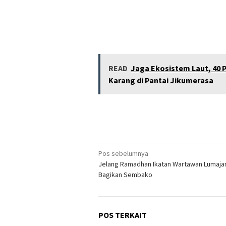
READ
Jaga Ekosistem Laut, 40 
Karang di Pantai Jikumerasa
Navigasi
Pos sebelumnya
Jelang Ramadhan Ikatan Wartawan Lumaja
pos
Bagikan Sembako
POS TERKAIT