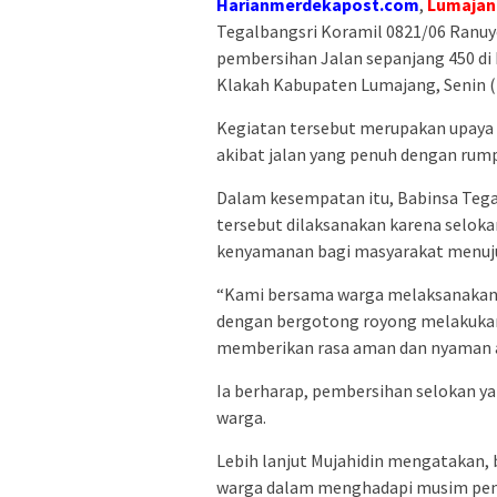
Harianmerdekapost.com
,
Lumajan
Tegalbangsri Koramil 0821/06 Ran
pembersihan Jalan sepanjang 450 di
Klakah Kabupaten Lumajang, Senin (
Kegiatan tersebut merupakan upaya 
akibat jalan yang penuh dengan rump
Dalam kesempatan itu, Babinsa Tega
tersebut dilaksanakan karena selok
kenyamanan bagi masyarakat menuju
“Kami bersama warga melaksanakan k
dengan bergotong royong melakukan 
memberikan rasa aman dan nyaman ak
Ia berharap, pembersihan selokan ya
warga.
Lebih lanjut Mujahidin mengatakan,
warga dalam menghadapi musim peng