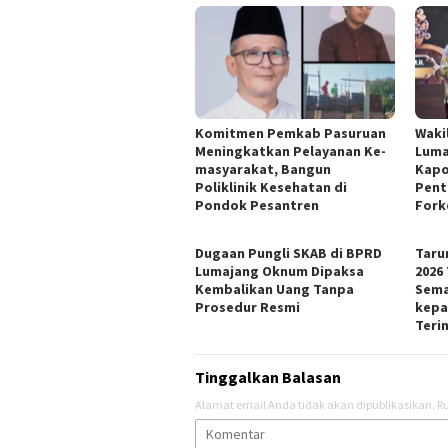
Komitmen Pemkab Pasuruan
Wakil
Meningkatkan Pelayanan Ke-
Luma
masyarakat, Bangun
Kapo
Poliklinik Kesehatan di
Pent
Pondok Pesantren
Fork
Dugaan Pungli SKAB di BPRD
Taru
Lumajang Oknum Dipaksa
2026
Kembalikan Uang Tanpa
Sema
Prosedur Resmi
kepa
Teri
Tinggalkan Balasan
Alamat email Anda tidak akan dipublikasikan.
Ru