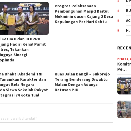
DP
Progres Pelaksanaan
BU
Pembangunan Masjid Baitul
Mukminin dusun Kajang 2 Desa
AC
Kepulungan Per Hari Sabtu
H.
 Ketua II dan III DPRD
jang Hadiri Kenal Pamit
RECEN
lres, Tekankan
ingnya Sinergi
BERITA
,
opimda
Komit
Pe…
na Bhakti Akademi TNI
Ruas Jalan Bangil – Sukorejo
 Tanamkan Karakter dan
Terang Benderang Diwaktu
ngat Bela Negara
Malam Dengan Adanya
da Siswa Sekolah Rakyat
Ratusan PJU
ntegrasi 74 Kota Tual
as yang wajib ditandai
*