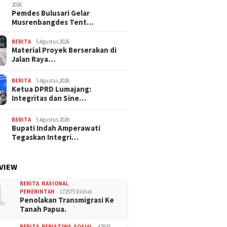
2026
Pemdes Bulusari Gelar
Musrenbangdes Tent…
BERITA
5 Agustus 2026
Material Proyek Berserakan di
Jalan Raya…
BERITA
5 Agustus 2026
Ketua DPRD Lumajang:
Integritas dan Sine…
BERITA
5 Agustus 2026
Bupati Indah Amperawati
Tegaskan Integri…
VIEW
1
BERITA
,
NASIONAL
,
PEMERINTAH
172575 Dilihat
Penolakan Transmigrasi Ke
Tanah Papua.
BERITA
,
PERISTIWA
,
SOSIAL
47935