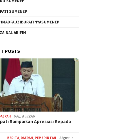
RD SUMENEP
PATI SUMENEP
HMADFAUZIBUPATINYASUMENEP
 ZAINAL ARIFIN
T POSTS
DAERAH
6 Agustus 2026
pati Sampaikan Apresiasi Kepada
BERITA
,
DAERAH
,
PEMERINTAH
5 Agustus