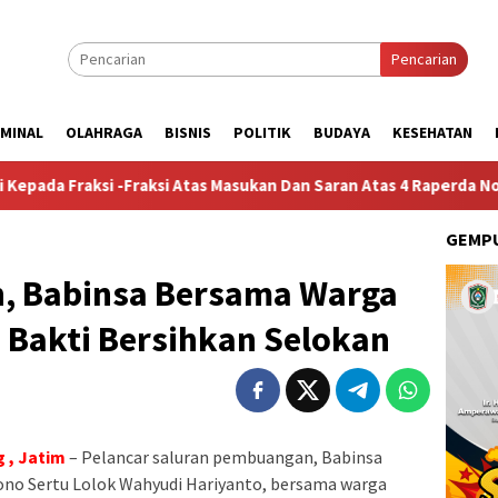
Pencarian
IMINAL
OLAHRAGA
BISNIS
POLITIK
BUDAYA
KESEHATAN
-Fraksi Atas Masukan Dan Saran Atas 4 Raperda Non-APBD 2026
GEMPU
n, Babinsa Bersama Warga
 Bakti Bersihkan Selokan
 , Jatim
– Pelancar saluran pembuangan, Babinsa
no Sertu Lolok Wahyudi Hariyanto, bersama warga