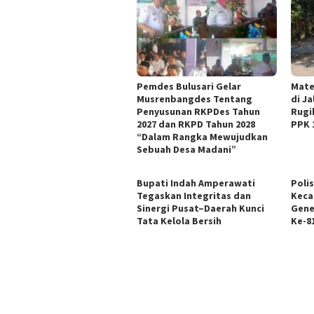
Pemdes Bulusari Gelar
Mate
Musrenbangdes Tentang
di J
Penyusunan RKPDes Tahun
Rugi
2027 dan RKPD Tahun 2028
PPK 
“Dalam Rangka Mewujudkan
Sebuah Desa Madani”
Bupati Indah Amperawati
Poli
Tegaskan Integritas dan
Keca
Sinergi Pusat–Daerah Kunci
Gene
Tata Kelola Bersih
Ke-81