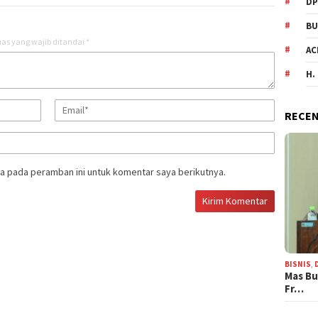
DP
BU
as yang wajib ditandai
*
AC
H.
RECEN
a pada peramban ini untuk komentar saya berikutnya.
BISNIS
,
Mas Bu
Fr…