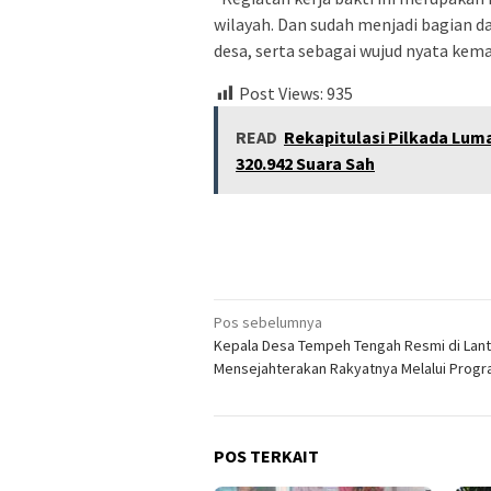
wilayah. Dan sudah menjadi bagian 
desa, serta sebagai wujud nyata kem
Post Views:
935
READ
Rekapitulasi Pilkada Lu
320.942 Suara Sah
Navigasi
Pos sebelumnya
Kepala Desa Tempeh Tengah Resmi di Lanti
pos
Mensejahterakan Rakyatnya Melalui Prog
POS TERKAIT