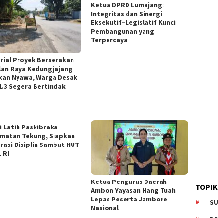
Ketua DPRD Lumajang:
Integritas dan Sinergi
Eksekutif–Legislatif Kunci
Pembangunan yang
Terpercaya
rial Proyek Berserakan
alan Raya Kedungjajang
kan Nyawa, Warga Desak
1.3 Segera Bertindak
si Latih Paskibraka
matan Tekung, Siapkan
rasi Disiplin Sambut HUT
 RI
Ketua Pengurus Daerah
TOPIK
Ambon Yayasan Hang Tuah
Lepas Peserta Jambore
SU
Nasional