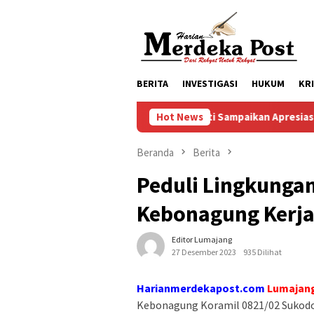
Loncat
ke
konten
BERITA
INVESTIGASI
HUKUM
KR
Mas Bupati Sampaikan Apresiasi Kepada Fraksi 
Hot News
Beranda
Berita
Peduli Lingkunga
Kebonagung Kerja
Editor Lumajang
27 Desember 2023
935 Dilihat
Harianmerdekapost.com
Lumajang
Kebonagung Koramil 0821/02 Sukodo