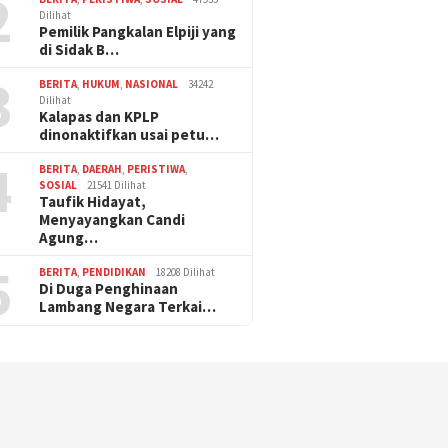
2
Dilihat
Pemilik Pangkalan Elpiji yang
di Sidak B…
3
BERITA
,
HUKUM
,
NASIONAL
34242
Dilihat
Kalapas dan KPLP
dinonaktifkan usai petu…
4
BERITA
,
DAERAH
,
PERISTIWA
,
SOSIAL
21541 Dilihat
Taufik Hidayat,
Menyayangkan Candi
Agung…
5
BERITA
,
PENDIDIKAN
18208 Dilihat
Di Duga Penghinaan
Lambang Negara Terkai…