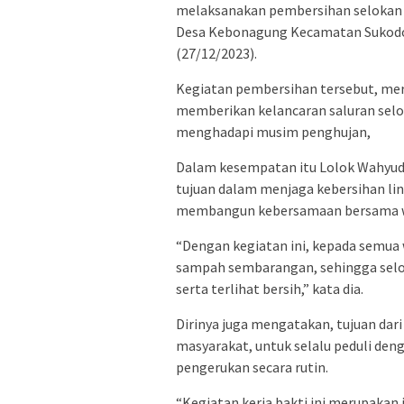
melaksanakan pembersihan selokan s
Desa Kebonagung Kecamatan Sukodo
(27/12/2023).
Kegiatan pembersihan tersebut, me
memberikan kelancaran saluran sel
menghadapi musim penghujan,
Dalam kesempatan itu Lolok Wahyudi
tujuan dalam menjaga kebersihan lin
membangun kebersamaan bersama w
“Dengan kegiatan ini, kepada semua
sampah sembarangan, sehingga seloka
serta terlihat bersih,” kata dia.
Dirinya juga mengatakan, tujuan dar
masyarakat, untuk selalu peduli den
pengerukan secara rutin.
“Kegiatan kerja bakti ini merupakan